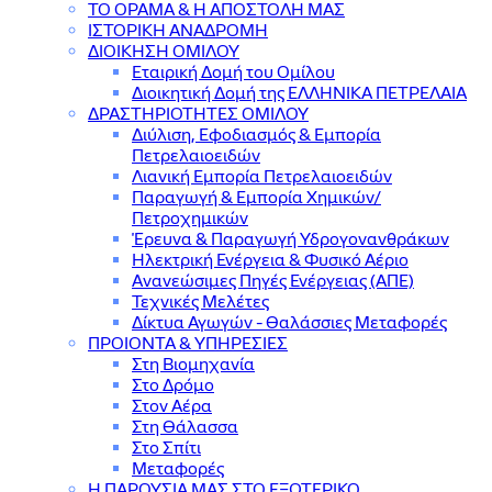
ΤΟ ΟΡΑΜΑ & Η ΑΠΟΣΤΟΛΗ ΜΑΣ
ΙΣΤΟΡΙΚΗ ΑΝΑΔΡΟΜΗ
ΔΙΟΙΚΗΣΗ ΟΜΙΛΟΥ
Εταιρική Δομή του Ομίλου
Διοικητική Δομή της ΕΛΛΗΝΙΚΑ ΠΕΤΡΕΛΑΙΑ
ΔΡΑΣΤΗΡΙΟΤΗΤΕΣ ΟΜΙΛΟΥ
Διύλιση, Εφοδιασμός & Εμπορία
Πετρελαιοειδών
Λιανική Εμπορία Πετρελαιοειδών
Παραγωγή & Εμπορία Χημικών/
Πετροχημικών
Έρευνα & Παραγωγή Υδρογονανθράκων
Ηλεκτρική Ενέργεια & Φυσικό Αέριο
Ανανεώσιμες Πηγές Ενέργειας (ΑΠΕ)
Τεχνικές Μελέτες
Δίκτυα Αγωγών - Θαλάσσιες Μεταφορές
ΠΡΟΙΟΝΤΑ & YΠΗΡΕΣΙΕΣ
Στη Βιομηχανία
Στο Δρόμο
Στον Αέρα
Στη Θάλασσα
Στο Σπίτι
Μεταφορές
Η ΠΑΡΟΥΣΙΑ ΜΑΣ ΣΤΟ ΕΞΩΤΕΡΙΚΟ