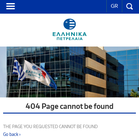
GR
404 Page cannot be found
THE PAGE YOU REQUESTED CANNOT BE FOUND
Go back ›