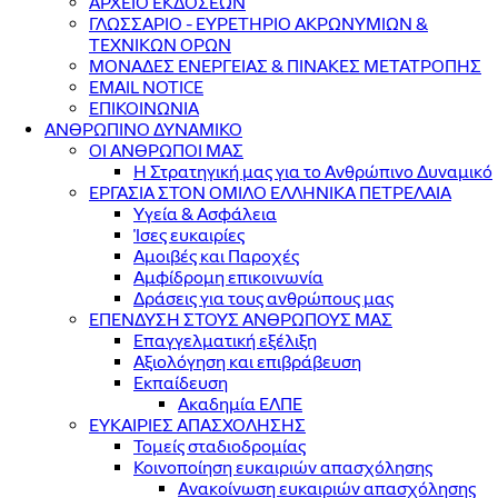
ΑΡΧΕΙΟ ΕΚΔΟΣΕΩΝ
ΓΛΩΣΣΑΡΙΟ - ΕΥΡΕΤΗΡΙΟ ΑΚΡΩΝΥΜΙΩΝ &
ΤΕΧΝΙΚΩΝ ΟΡΩΝ
ΜΟΝΑΔΕΣ ΕΝΕΡΓΕΙΑΣ & ΠΙΝΑΚΕΣ ΜΕΤΑΤΡΟΠΗΣ
EMAIL NOTICE
ΕΠΙΚΟΙΝΩΝΙΑ
ΑΝΘΡΩΠΙΝΟ ΔΥΝΑΜΙΚΟ
ΟΙ ΑΝΘΡΩΠΟΙ ΜΑΣ
Η Στρατηγική μας για το Ανθρώπινο Δυναμικό
ΕΡΓΑΣΙΑ ΣΤΟΝ ΟΜΙΛΟ ΕΛΛΗΝΙΚΑ ΠΕΤΡΕΛΑΙΑ
Υγεία & Ασφάλεια
Ίσες ευκαιρίες
Αμοιβές και Παροχές
Αμφίδρομη επικοινωνία
Δράσεις για τους ανθρώπους μας
ΕΠΕΝΔΥΣΗ ΣΤΟΥΣ ΑΝΘΡΩΠΟΥΣ ΜΑΣ
Επαγγελματική εξέλιξη
Αξιολόγηση και επιβράβευση
Εκπαίδευση
Ακαδημία ΕΛΠΕ
ΕΥΚΑΙΡΙΕΣ ΑΠΑΣΧΟΛΗΣΗΣ
Τομείς σταδιοδρομίας
Κοινοποίηση ευκαιριών απασχόλησης
Ανακοίνωση ευκαιριών απασχόλησης