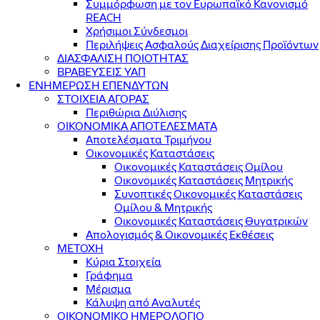
Συμμόρφωση με τον Ευρωπαϊκό Κανονισμό
REACH
Χρήσιμοι Σύνδεσμοι
Περιλήψεις Ασφαλούς Διαχείρισης Προϊόντων
ΔΙΑΣΦΑΛΙΣΗ ΠΟΙΟΤΗΤΑΣ
ΒΡΑΒΕΥΣΕΙΣ ΥΑΠ
ΕΝΗΜΕΡΩΣΗ ΕΠΕΝΔΥΤΩΝ
ΣΤΟΙΧΕΙΑ ΑΓΟΡΑΣ
Περιθώρια Διύλισης
ΟΙΚΟΝΟΜΙΚΑ ΑΠΟΤΕΛΕΣΜΑΤΑ
Αποτελέσματα Τριμήνου
Οικονομικές Καταστάσεις
Οικονομικές Καταστάσεις Ομίλου
Οικονομικές Καταστάσεις Μητρικής
Συνοπτικές Οικονομικές Καταστάσεις
Ομίλου & Μητρικής
Οικονομικές Καταστάσεις Θυγατρικών
Απολογισμός & Οικονομικές Εκθέσεις
ΜΕΤΟΧΗ
Κύρια Στοιχεία
Γράφημα
Μέρισμα
Κάλυψη από Αναλυτές
ΟΙΚΟΝΟΜΙΚΟ ΗΜΕΡΟΛΟΓΙΟ