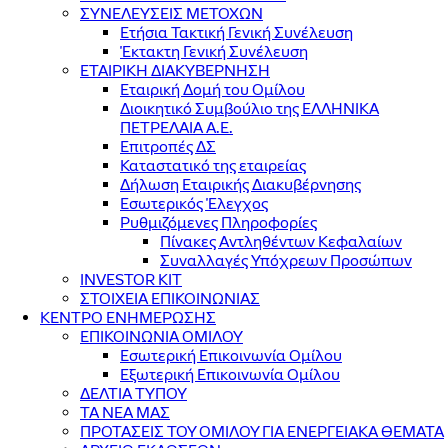
ΣΥΝΕΛΕΥΣΕΙΣ ΜΕΤΟΧΩΝ
Ετήσια Τακτική Γενική Συνέλευση
Έκτακτη Γενική Συνέλευση
ΕΤΑΙΡΙΚΗ ΔΙΑΚΥΒΕΡΝΗΣΗ
Εταιρική Δομή του Ομίλου
Διοικητικό Συμβούλιο της ΕΛΛΗΝΙΚΑ
ΠΕΤΡΕΛΑΙΑ Α.Ε.
Επιτροπές ΔΣ
Καταστατικό της εταιρείας
Δήλωση Εταιρικής Διακυβέρνησης
Εσωτερικός Έλεγχος
Ρυθμιζόμενες Πληροφορίες
Πίνακες Αντληθέντων Κεφαλαίων
Συναλλαγές Υπόχρεων Προσώπων
INVESTOR KIT
ΣΤΟΙΧΕΙΑ ΕΠΙΚΟΙΝΩΝΙΑΣ
ΚΕΝΤΡΟ ΕΝΗΜΕΡΩΣΗΣ
ΕΠΙΚΟΙΝΩΝΙΑ ΟΜΙΛΟΥ
Εσωτερική Επικοινωνία Ομίλου
Εξωτερική Επικοινωνία Ομίλου
ΔΕΛΤΙΑ ΤΥΠΟΥ
ΤΑ ΝΕΑ ΜΑΣ
ΠΡΟΤΑΣΕΙΣ ΤΟΥ ΟΜΙΛΟΥ ΓΙΑ ΕΝΕΡΓΕΙΑΚΑ ΘΕΜΑΤΑ