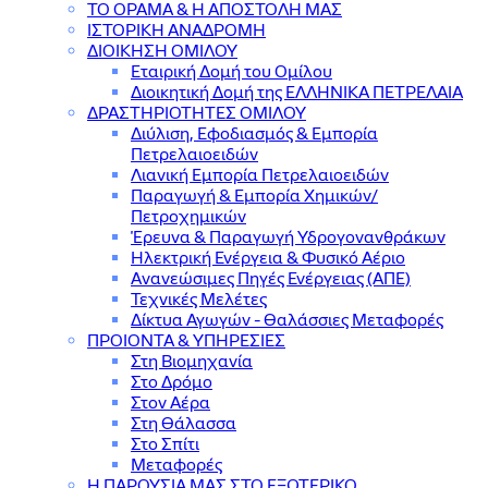
ΤΟ ΟΡΑΜΑ & Η ΑΠΟΣΤΟΛΗ ΜΑΣ
ΙΣΤΟΡΙΚΗ ΑΝΑΔΡΟΜΗ
ΔΙΟΙΚΗΣΗ ΟΜΙΛΟΥ
Εταιρική Δομή του Ομίλου
Διοικητική Δομή της ΕΛΛΗΝΙΚΑ ΠΕΤΡΕΛΑΙΑ
ΔΡΑΣΤΗΡΙΟΤΗΤΕΣ ΟΜΙΛΟΥ
Διύλιση, Εφοδιασμός & Εμπορία
Πετρελαιοειδών
Λιανική Εμπορία Πετρελαιοειδών
Παραγωγή & Εμπορία Χημικών/
Πετροχημικών
Έρευνα & Παραγωγή Υδρογονανθράκων
Ηλεκτρική Ενέργεια & Φυσικό Αέριο
Ανανεώσιμες Πηγές Ενέργειας (ΑΠΕ)
Τεχνικές Μελέτες
Δίκτυα Αγωγών - Θαλάσσιες Μεταφορές
ΠΡΟΙΟΝΤΑ & YΠΗΡΕΣΙΕΣ
Στη Βιομηχανία
Στο Δρόμο
Στον Αέρα
Στη Θάλασσα
Στο Σπίτι
Μεταφορές
Η ΠΑΡΟΥΣΙΑ ΜΑΣ ΣΤΟ ΕΞΩΤΕΡΙΚΟ