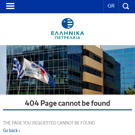
GR
404 Page cannot be found
THE PAGE YOU REQUESTED CANNOT BE FOUND
Go back ›