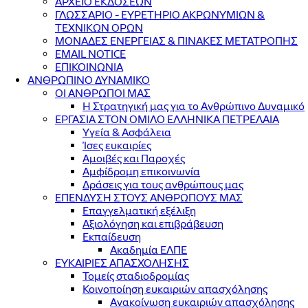
ΑΡΧΕΙΟ ΕΚΔΟΣΕΩΝ
ΓΛΩΣΣΑΡΙΟ - ΕΥΡΕΤΗΡΙΟ ΑΚΡΩΝΥΜΙΩΝ &
ΤΕΧΝΙΚΩΝ ΟΡΩΝ
ΜΟΝΑΔΕΣ ΕΝΕΡΓΕΙΑΣ & ΠΙΝΑΚΕΣ ΜΕΤΑΤΡΟΠΗΣ
EMAIL NOTICE
ΕΠΙΚΟΙΝΩΝΙΑ
ΑΝΘΡΩΠΙΝΟ ΔΥΝΑΜΙΚΟ
ΟΙ ΑΝΘΡΩΠΟΙ ΜΑΣ
Η Στρατηγική μας για το Ανθρώπινο Δυναμικό
ΕΡΓΑΣΙΑ ΣΤΟΝ ΟΜΙΛΟ ΕΛΛΗΝΙΚΑ ΠΕΤΡΕΛΑΙΑ
Υγεία & Ασφάλεια
Ίσες ευκαιρίες
Αμοιβές και Παροχές
Αμφίδρομη επικοινωνία
Δράσεις για τους ανθρώπους μας
ΕΠΕΝΔΥΣΗ ΣΤΟΥΣ ΑΝΘΡΩΠΟΥΣ ΜΑΣ
Επαγγελματική εξέλιξη
Αξιολόγηση και επιβράβευση
Εκπαίδευση
Ακαδημία ΕΛΠΕ
ΕΥΚΑΙΡΙΕΣ ΑΠΑΣΧΟΛΗΣΗΣ
Τομείς σταδιοδρομίας
Κοινοποίηση ευκαιριών απασχόλησης
Ανακοίνωση ευκαιριών απασχόλησης