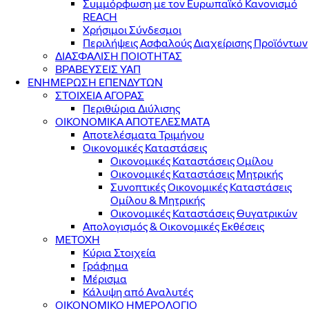
Συμμόρφωση με τον Ευρωπαϊκό Κανονισμό
REACH
Χρήσιμοι Σύνδεσμοι
Περιλήψεις Ασφαλούς Διαχείρισης Προϊόντων
ΔΙΑΣΦΑΛΙΣΗ ΠΟΙΟΤΗΤΑΣ
ΒΡΑΒΕΥΣΕΙΣ ΥΑΠ
ΕΝΗΜΕΡΩΣΗ ΕΠΕΝΔΥΤΩΝ
ΣΤΟΙΧΕΙΑ ΑΓΟΡΑΣ
Περιθώρια Διύλισης
ΟΙΚΟΝΟΜΙΚΑ ΑΠΟΤΕΛΕΣΜΑΤΑ
Αποτελέσματα Τριμήνου
Οικονομικές Καταστάσεις
Οικονομικές Καταστάσεις Ομίλου
Οικονομικές Καταστάσεις Μητρικής
Συνοπτικές Οικονομικές Καταστάσεις
Ομίλου & Μητρικής
Οικονομικές Καταστάσεις Θυγατρικών
Απολογισμός & Οικονομικές Εκθέσεις
ΜΕΤΟΧΗ
Κύρια Στοιχεία
Γράφημα
Μέρισμα
Κάλυψη από Αναλυτές
ΟΙΚΟΝΟΜΙΚΟ ΗΜΕΡΟΛΟΓΙΟ