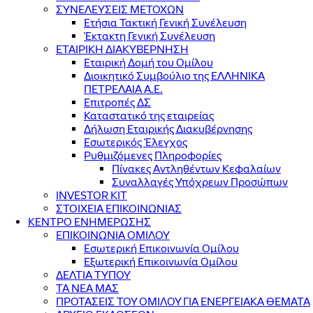
ΣΥΝΕΛΕΥΣΕΙΣ ΜΕΤΟΧΩΝ
Ετήσια Τακτική Γενική Συνέλευση
Έκτακτη Γενική Συνέλευση
ΕΤΑΙΡΙΚΗ ΔΙΑΚΥΒΕΡΝΗΣΗ
Εταιρική Δομή του Ομίλου
Διοικητικό Συμβούλιο της ΕΛΛΗΝΙΚΑ
ΠΕΤΡΕΛΑΙΑ Α.Ε.
Επιτροπές ΔΣ
Καταστατικό της εταιρείας
Δήλωση Εταιρικής Διακυβέρνησης
Εσωτερικός Έλεγχος
Ρυθμιζόμενες Πληροφορίες
Πίνακες Αντληθέντων Κεφαλαίων
Συναλλαγές Υπόχρεων Προσώπων
INVESTOR KIT
ΣΤΟΙΧΕΙΑ ΕΠΙΚΟΙΝΩΝΙΑΣ
ΚΕΝΤΡΟ ΕΝΗΜΕΡΩΣΗΣ
ΕΠΙΚΟΙΝΩΝΙΑ ΟΜΙΛΟΥ
Εσωτερική Επικοινωνία Ομίλου
Εξωτερική Επικοινωνία Ομίλου
ΔΕΛΤΙΑ ΤΥΠΟΥ
ΤΑ ΝΕΑ ΜΑΣ
ΠΡΟΤΑΣΕΙΣ ΤΟΥ ΟΜΙΛΟΥ ΓΙΑ ΕΝΕΡΓΕΙΑΚΑ ΘΕΜΑΤΑ