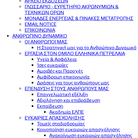
ΑΡΧΕΙΟ ΕΚΔΟΣΕΩΝ
ΓΛΩΣΣΑΡΙΟ - ΕΥΡΕΤΗΡΙΟ ΑΚΡΩΝΥΜΙΩΝ &
ΤΕΧΝΙΚΩΝ ΟΡΩΝ
ΜΟΝΑΔΕΣ ΕΝΕΡΓΕΙΑΣ & ΠΙΝΑΚΕΣ ΜΕΤΑΤΡΟΠΗΣ
EMAIL NOTICE
ΕΠΙΚΟΙΝΩΝΙΑ
ΑΝΘΡΩΠΙΝΟ ΔΥΝΑΜΙΚΟ
ΟΙ ΑΝΘΡΩΠΟΙ ΜΑΣ
Η Στρατηγική μας για το Ανθρώπινο Δυναμικό
ΕΡΓΑΣΙΑ ΣΤΟΝ ΟΜΙΛΟ ΕΛΛΗΝΙΚΑ ΠΕΤΡΕΛΑΙΑ
Υγεία & Ασφάλεια
Ίσες ευκαιρίες
Αμοιβές και Παροχές
Αμφίδρομη επικοινωνία
Δράσεις για τους ανθρώπους μας
ΕΠΕΝΔΥΣΗ ΣΤΟΥΣ ΑΝΘΡΩΠΟΥΣ ΜΑΣ
Επαγγελματική εξέλιξη
Αξιολόγηση και επιβράβευση
Εκπαίδευση
Ακαδημία ΕΛΠΕ
ΕΥΚΑΙΡΙΕΣ ΑΠΑΣΧΟΛΗΣΗΣ
Τομείς σταδιοδρομίας
Κοινοποίηση ευκαιριών απασχόλησης
Ανακοίνωση ευκαιριών απασχόλησης