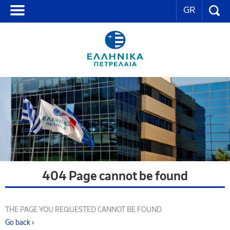
GR
404 Page cannot be found
THE PAGE YOU REQUESTED CANNOT BE FOUND
Go back ›