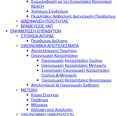
Συμμόρφωση με τον Ευρωπαϊκό Κανονισμό
REACH
Χρήσιμοι Σύνδεσμοι
Περιλήψεις Ασφαλούς Διαχείρισης Προϊόντων
ΔΙΑΣΦΑΛΙΣΗ ΠΟΙΟΤΗΤΑΣ
ΒΡΑΒΕΥΣΕΙΣ ΥΑΠ
ΕΝΗΜΕΡΩΣΗ ΕΠΕΝΔΥΤΩΝ
ΣΤΟΙΧΕΙΑ ΑΓΟΡΑΣ
Περιθώρια Διύλισης
ΟΙΚΟΝΟΜΙΚΑ ΑΠΟΤΕΛΕΣΜΑΤΑ
Αποτελέσματα Τριμήνου
Οικονομικές Καταστάσεις
Οικονομικές Καταστάσεις Ομίλου
Οικονομικές Καταστάσεις Μητρικής
Συνοπτικές Οικονομικές Καταστάσεις
Ομίλου & Μητρικής
Οικονομικές Καταστάσεις Θυγατρικών
Απολογισμός & Οικονομικές Εκθέσεις
ΜΕΤΟΧΗ
Κύρια Στοιχεία
Γράφημα
Μέρισμα
Κάλυψη από Αναλυτές
ΟΙΚΟΝΟΜΙΚΟ ΗΜΕΡΟΛΟΓΙΟ