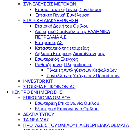
ΣΥΝΕΛΕΥΣΕΙΣ ΜΕΤΟΧΩΝ
Ετήσια Τακτική Γενική Συνέλευση
Έκτακτη Γενική Συνέλευση
ΕΤΑΙΡΙΚΗ ΔΙΑΚΥΒΕΡΝΗΣΗ
Εταιρική Δομή του Ομίλου
Διοικητικό Συμβούλιο της ΕΛΛΗΝΙΚΑ
ΠΕΤΡΕΛΑΙΑ Α.Ε.
Επιτροπές ΔΣ
Καταστατικό της εταιρείας
Δήλωση Εταιρικής Διακυβέρνησης
Εσωτερικός Έλεγχος
Ρυθμιζόμενες Πληροφορίες
Πίνακες Αντληθέντων Κεφαλαίων
Συναλλαγές Υπόχρεων Προσώπων
INVESTOR KIT
ΣΤΟΙΧΕΙΑ ΕΠΙΚΟΙΝΩΝΙΑΣ
ΚΕΝΤΡΟ ΕΝΗΜΕΡΩΣΗΣ
ΕΠΙΚΟΙΝΩΝΙΑ ΟΜΙΛΟΥ
Εσωτερική Επικοινωνία Ομίλου
Εξωτερική Επικοινωνία Ομίλου
ΔΕΛΤΙΑ ΤΥΠΟΥ
ΤΑ ΝΕΑ ΜΑΣ
ΠΡΟΤΑΣΕΙΣ ΤΟΥ ΟΜΙΛΟΥ ΓΙΑ ΕΝΕΡΓΕΙΑΚΑ ΘΕΜΑΤΑ