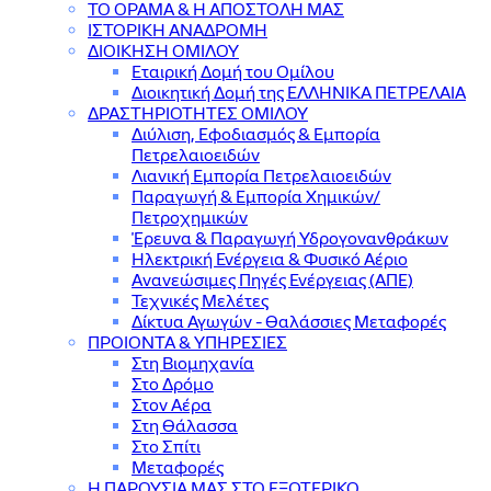
ΤΟ ΟΡΑΜΑ & Η ΑΠΟΣΤΟΛΗ ΜΑΣ
ΙΣΤΟΡΙΚΗ ΑΝΑΔΡΟΜΗ
ΔΙΟΙΚΗΣΗ ΟΜΙΛΟΥ
Εταιρική Δομή του Ομίλου
Διοικητική Δομή της ΕΛΛΗΝΙΚΑ ΠΕΤΡΕΛΑΙΑ
ΔΡΑΣΤΗΡΙΟΤΗΤΕΣ ΟΜΙΛΟΥ
Διύλιση, Εφοδιασμός & Εμπορία
Πετρελαιοειδών
Λιανική Εμπορία Πετρελαιοειδών
Παραγωγή & Εμπορία Χημικών/
Πετροχημικών
Έρευνα & Παραγωγή Υδρογονανθράκων
Ηλεκτρική Ενέργεια & Φυσικό Αέριο
Ανανεώσιμες Πηγές Ενέργειας (ΑΠΕ)
Τεχνικές Μελέτες
Δίκτυα Αγωγών - Θαλάσσιες Μεταφορές
ΠΡΟΙΟΝΤΑ & YΠΗΡΕΣΙΕΣ
Στη Βιομηχανία
Στο Δρόμο
Στον Αέρα
Στη Θάλασσα
Στο Σπίτι
Μεταφορές
Η ΠΑΡΟΥΣΙΑ ΜΑΣ ΣΤΟ ΕΞΩΤΕΡΙΚΟ