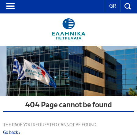
GR
404 Page cannot be found
THE PAGE YOU REQUESTED CANNOT BE FOUND
Go back ›