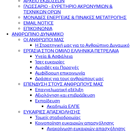
ΑΡΧΕΙΟ ΕΚΔΟΣΕΩΝ
ΓΛΩΣΣΑΡΙΟ - ΕΥΡΕΤΗΡΙΟ ΑΚΡΩΝΥΜΙΩΝ &
ΤΕΧΝΙΚΩΝ ΟΡΩΝ
ΜΟΝΑΔΕΣ ΕΝΕΡΓΕΙΑΣ & ΠΙΝΑΚΕΣ ΜΕΤΑΤΡΟΠΗΣ
EMAIL NOTICE
ΕΠΙΚΟΙΝΩΝΙΑ
ΑΝΘΡΩΠΙΝΟ ΔΥΝΑΜΙΚΟ
ΟΙ ΑΝΘΡΩΠΟΙ ΜΑΣ
Η Στρατηγική μας για το Ανθρώπινο Δυναμικό
ΕΡΓΑΣΙΑ ΣΤΟΝ ΟΜΙΛΟ ΕΛΛΗΝΙΚΑ ΠΕΤΡΕΛΑΙΑ
Υγεία & Ασφάλεια
Ίσες ευκαιρίες
Αμοιβές και Παροχές
Αμφίδρομη επικοινωνία
Δράσεις για τους ανθρώπους μας
ΕΠΕΝΔΥΣΗ ΣΤΟΥΣ ΑΝΘΡΩΠΟΥΣ ΜΑΣ
Επαγγελματική εξέλιξη
Αξιολόγηση και επιβράβευση
Εκπαίδευση
Ακαδημία ΕΛΠΕ
ΕΥΚΑΙΡΙΕΣ ΑΠΑΣΧΟΛΗΣΗΣ
Τομείς σταδιοδρομίας
Κοινοποίηση ευκαιριών απασχόλησης
Ανακοίνωση ευκαιριών απασχόλησης