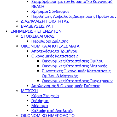
Συμμόρφωση με τον Ευρωπαϊκό Κανονισμό
REACH
Χρήσιμοι Σύνδεσμοι
Περιλήψεις Ασφαλούς Διαχείρισης Προϊόντων
ΔΙΑΣΦΑΛΙΣΗ ΠΟΙΟΤΗΤΑΣ
ΒΡΑΒΕΥΣΕΙΣ ΥΑΠ
ΕΝΗΜΕΡΩΣΗ ΕΠΕΝΔΥΤΩΝ
ΣΤΟΙΧΕΙΑ ΑΓΟΡΑΣ
Περιθώρια Διύλισης
ΟΙΚΟΝΟΜΙΚΑ ΑΠΟΤΕΛΕΣΜΑΤΑ
Αποτελέσματα Τριμήνου
Οικονομικές Καταστάσεις
Οικονομικές Καταστάσεις Ομίλου
Οικονομικές Καταστάσεις Μητρικής
Συνοπτικές Οικονομικές Καταστάσεις
Ομίλου & Μητρικής
Οικονομικές Καταστάσεις Θυγατρικών
Απολογισμός & Οικονομικές Εκθέσεις
ΜΕΤΟΧΗ
Κύρια Στοιχεία
Γράφημα
Μέρισμα
Κάλυψη από Αναλυτές
ΟΙΚΟΝΟΜΙΚΟ ΗΜΕΡΟΛΟΓΙΟ