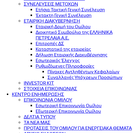
ΣΥΝΕΛΕΥΣΕΙΣ ΜΕΤΟΧΩΝ
Ετήσια Τακτική Γενική Συνέλευση
Έκτακτη Γενική Συνέλευση
ΕΤΑΙΡΙΚΗ ΔΙΑΚΥΒΕΡΝΗΣΗ
Εταιρική Δομή του Ομίλου
Διοικητικό Συμβούλιο της ΕΛΛΗΝΙΚΑ
ΠΕΤΡΕΛΑΙΑ Α.Ε.
Επιτροπές ΔΣ
Καταστατικό της εταιρείας
Δήλωση Εταιρικής Διακυβέρνησης
Εσωτερικός Έλεγχος
Ρυθμιζόμενες Πληροφορίες
Πίνακες Αντληθέντων Κεφαλαίων
Συναλλαγές Υπόχρεων Προσώπων
INVESTOR KIT
ΣΤΟΙΧΕΙΑ ΕΠΙΚΟΙΝΩΝΙΑΣ
ΚΕΝΤΡΟ ΕΝΗΜΕΡΩΣΗΣ
ΕΠΙΚΟΙΝΩΝΙΑ ΟΜΙΛΟΥ
Εσωτερική Επικοινωνία Ομίλου
Εξωτερική Επικοινωνία Ομίλου
ΔΕΛΤΙΑ ΤΥΠΟΥ
ΤΑ ΝΕΑ ΜΑΣ
ΠΡΟΤΑΣΕΙΣ ΤΟΥ ΟΜΙΛΟΥ ΓΙΑ ΕΝΕΡΓΕΙΑΚΑ ΘΕΜΑΤΑ