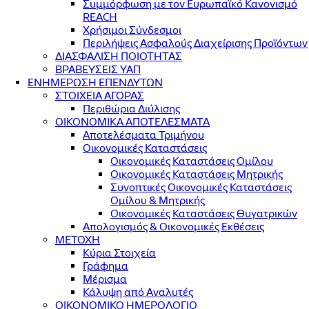
Συμμόρφωση με τον Ευρωπαϊκό Κανονισμό
REACH
Χρήσιμοι Σύνδεσμοι
Περιλήψεις Ασφαλούς Διαχείρισης Προϊόντων
ΔΙΑΣΦΑΛΙΣΗ ΠΟΙΟΤΗΤΑΣ
ΒΡΑΒΕΥΣΕΙΣ ΥΑΠ
ΕΝΗΜΕΡΩΣΗ ΕΠΕΝΔΥΤΩΝ
ΣΤΟΙΧΕΙΑ ΑΓΟΡΑΣ
Περιθώρια Διύλισης
ΟΙΚΟΝΟΜΙΚΑ ΑΠΟΤΕΛΕΣΜΑΤΑ
Αποτελέσματα Τριμήνου
Οικονομικές Καταστάσεις
Οικονομικές Καταστάσεις Ομίλου
Οικονομικές Καταστάσεις Μητρικής
Συνοπτικές Οικονομικές Καταστάσεις
Ομίλου & Μητρικής
Οικονομικές Καταστάσεις Θυγατρικών
Απολογισμός & Οικονομικές Εκθέσεις
ΜΕΤΟΧΗ
Κύρια Στοιχεία
Γράφημα
Μέρισμα
Κάλυψη από Αναλυτές
ΟΙΚΟΝΟΜΙΚΟ ΗΜΕΡΟΛΟΓΙΟ