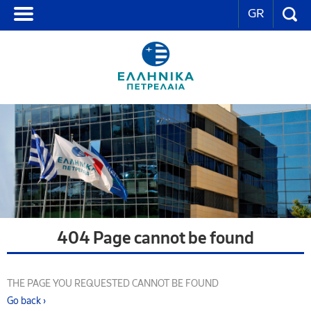
GR
404 Page cannot be found
THE PAGE YOU REQUESTED CANNOT BE FOUND
Go back ›