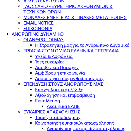
ΑΡΧΕΙΟ ΕΚΔΟΣΕΩΝ
ΓΛΩΣΣΑΡΙΟ - ΕΥΡΕΤΗΡΙΟ ΑΚΡΩΝΥΜΙΩΝ &
ΤΕΧΝΙΚΩΝ ΟΡΩΝ
ΜΟΝΑΔΕΣ ΕΝΕΡΓΕΙΑΣ & ΠΙΝΑΚΕΣ ΜΕΤΑΤΡΟΠΗΣ
EMAIL NOTICE
ΕΠΙΚΟΙΝΩΝΙΑ
ΑΝΘΡΩΠΙΝΟ ΔΥΝΑΜΙΚΟ
ΟΙ ΑΝΘΡΩΠΟΙ ΜΑΣ
Η Στρατηγική μας για το Ανθρώπινο Δυναμικό
ΕΡΓΑΣΙΑ ΣΤΟΝ ΟΜΙΛΟ ΕΛΛΗΝΙΚΑ ΠΕΤΡΕΛΑΙΑ
Υγεία & Ασφάλεια
Ίσες ευκαιρίες
Αμοιβές και Παροχές
Αμφίδρομη επικοινωνία
Δράσεις για τους ανθρώπους μας
ΕΠΕΝΔΥΣΗ ΣΤΟΥΣ ΑΝΘΡΩΠΟΥΣ ΜΑΣ
Επαγγελματική εξέλιξη
Αξιολόγηση και επιβράβευση
Εκπαίδευση
Ακαδημία ΕΛΠΕ
ΕΥΚΑΙΡΙΕΣ ΑΠΑΣΧΟΛΗΣΗΣ
Τομείς σταδιοδρομίας
Κοινοποίηση ευκαιριών απασχόλησης
Ανακοίνωση ευκαιριών απασχόλησης