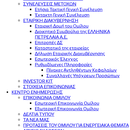
ΣΥΝΕΛΕΥΣΕΙΣ ΜΕΤΟΧΩΝ
Ετήσια Τακτική Γενική Συνέλευση
Έκτακτη Γενική Συνέλευση
ΕΤΑΙΡΙΚΗ ΔΙΑΚΥΒΕΡΝΗΣΗ
Εταιρική Δομή του Ομίλου
Διοικητικό Συμβούλιο της ΕΛΛΗΝΙΚΑ
ΠΕΤΡΕΛΑΙΑ Α.Ε.
Επιτροπές ΔΣ
Καταστατικό της εταιρείας
Δήλωση Εταιρικής Διακυβέρνησης
Εσωτερικός Έλεγχος
Ρυθμιζόμενες Πληροφορίες
Πίνακες Αντληθέντων Κεφαλαίων
Συναλλαγές Υπόχρεων Προσώπων
INVESTOR KIT
ΣΤΟΙΧΕΙΑ ΕΠΙΚΟΙΝΩΝΙΑΣ
ΚΕΝΤΡΟ ΕΝΗΜΕΡΩΣΗΣ
ΕΠΙΚΟΙΝΩΝΙΑ ΟΜΙΛΟΥ
Εσωτερική Επικοινωνία Ομίλου
Εξωτερική Επικοινωνία Ομίλου
ΔΕΛΤΙΑ ΤΥΠΟΥ
ΤΑ ΝΕΑ ΜΑΣ
ΠΡΟΤΑΣΕΙΣ ΤΟΥ ΟΜΙΛΟΥ ΓΙΑ ΕΝΕΡΓΕΙΑΚΑ ΘΕΜΑΤΑ