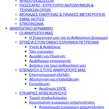
ΑΡΧΕΙΟ ΕΚΔΟΣΕΩΝ
ΓΛΩΣΣΑΡΙΟ - ΕΥΡΕΤΗΡΙΟ ΑΚΡΩΝΥΜΙΩΝ &
ΤΕΧΝΙΚΩΝ ΟΡΩΝ
ΜΟΝΑΔΕΣ ΕΝΕΡΓΕΙΑΣ & ΠΙΝΑΚΕΣ ΜΕΤΑΤΡΟΠΗΣ
EMAIL NOTICE
ΕΠΙΚΟΙΝΩΝΙΑ
ΑΝΘΡΩΠΙΝΟ ΔΥΝΑΜΙΚΟ
ΟΙ ΑΝΘΡΩΠΟΙ ΜΑΣ
Η Στρατηγική μας για το Ανθρώπινο Δυναμικό
ΕΡΓΑΣΙΑ ΣΤΟΝ ΟΜΙΛΟ ΕΛΛΗΝΙΚΑ ΠΕΤΡΕΛΑΙΑ
Υγεία & Ασφάλεια
Ίσες ευκαιρίες
Αμοιβές και Παροχές
Αμφίδρομη επικοινωνία
Δράσεις για τους ανθρώπους μας
ΕΠΕΝΔΥΣΗ ΣΤΟΥΣ ΑΝΘΡΩΠΟΥΣ ΜΑΣ
Επαγγελματική εξέλιξη
Αξιολόγηση και επιβράβευση
Εκπαίδευση
Ακαδημία ΕΛΠΕ
ΕΥΚΑΙΡΙΕΣ ΑΠΑΣΧΟΛΗΣΗΣ
Τομείς σταδιοδρομίας
Κοινοποίηση ευκαιριών απασχόλησης
Ανακοίνωση ευκαιριών απασχόλησης