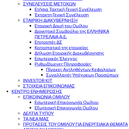
ΣΥΝΕΛΕΥΣΕΙΣ ΜΕΤΟΧΩΝ
Ετήσια Τακτική Γενική Συνέλευση
Έκτακτη Γενική Συνέλευση
ΕΤΑΙΡΙΚΗ ΔΙΑΚΥΒΕΡΝΗΣΗ
Εταιρική Δομή του Ομίλου
Διοικητικό Συμβούλιο της ΕΛΛΗΝΙΚΑ
ΠΕΤΡΕΛΑΙΑ Α.Ε.
Επιτροπές ΔΣ
Καταστατικό της εταιρείας
Δήλωση Εταιρικής Διακυβέρνησης
Εσωτερικός Έλεγχος
Ρυθμιζόμενες Πληροφορίες
Πίνακες Αντληθέντων Κεφαλαίων
Συναλλαγές Υπόχρεων Προσώπων
INVESTOR KIT
ΣΤΟΙΧΕΙΑ ΕΠΙΚΟΙΝΩΝΙΑΣ
ΚΕΝΤΡΟ ΕΝΗΜΕΡΩΣΗΣ
ΕΠΙΚΟΙΝΩΝΙΑ ΟΜΙΛΟΥ
Εσωτερική Επικοινωνία Ομίλου
Εξωτερική Επικοινωνία Ομίλου
ΔΕΛΤΙΑ ΤΥΠΟΥ
ΤΑ ΝΕΑ ΜΑΣ
ΠΡΟΤΑΣΕΙΣ ΤΟΥ ΟΜΙΛΟΥ ΓΙΑ ΕΝΕΡΓΕΙΑΚΑ ΘΕΜΑΤΑ