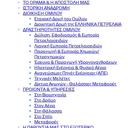
ΤΟ ΟΡΑΜΑ & Η ΑΠΟΣΤΟΛΗ ΜΑΣ
ΙΣΤΟΡΙΚΗ ΑΝΑΔΡΟΜΗ
ΔΙΟΙΚΗΣΗ ΟΜΙΛΟΥ
Εταιρική Δομή του Ομίλου
Διοικητική Δομή της ΕΛΛΗΝΙΚΑ ΠΕΤΡΕΛΑΙΑ
ΔΡΑΣΤΗΡΙΟΤΗΤΕΣ ΟΜΙΛΟΥ
Διύλιση, Εφοδιασμός & Εμπορία
Πετρελαιοειδών
Λιανική Εμπορία Πετρελαιοειδών
Παραγωγή & Εμπορία Χημικών/
Πετροχημικών
Έρευνα & Παραγωγή Υδρογονανθράκων
Ηλεκτρική Ενέργεια & Φυσικό Αέριο
Ανανεώσιμες Πηγές Ενέργειας (ΑΠΕ)
Τεχνικές Μελέτες
Δίκτυα Αγωγών - Θαλάσσιες Μεταφορές
ΠΡΟΙΟΝΤΑ & YΠΗΡΕΣΙΕΣ
Στη Βιομηχανία
Στο Δρόμο
Στον Αέρα
Στη Θάλασσα
Στο Σπίτι
Μεταφορές
Η ΠΑΡΟΥΣΙΑ ΜΑΣ ΣΤΟ ΕΞΩΤΕΡΙΚΟ