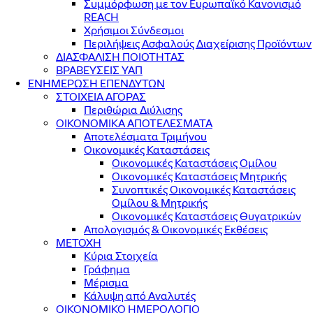
Συμμόρφωση με τον Ευρωπαϊκό Κανονισμό
REACH
Χρήσιμοι Σύνδεσμοι
Περιλήψεις Ασφαλούς Διαχείρισης Προϊόντων
ΔΙΑΣΦΑΛΙΣΗ ΠΟΙΟΤΗΤΑΣ
ΒΡΑΒΕΥΣΕΙΣ ΥΑΠ
ΕΝΗΜΕΡΩΣΗ ΕΠΕΝΔΥΤΩΝ
ΣΤΟΙΧΕΙΑ ΑΓΟΡΑΣ
Περιθώρια Διύλισης
ΟΙΚΟΝΟΜΙΚΑ ΑΠΟΤΕΛΕΣΜΑΤΑ
Αποτελέσματα Τριμήνου
Οικονομικές Καταστάσεις
Οικονομικές Καταστάσεις Ομίλου
Οικονομικές Καταστάσεις Μητρικής
Συνοπτικές Οικονομικές Καταστάσεις
Ομίλου & Μητρικής
Οικονομικές Καταστάσεις Θυγατρικών
Απολογισμός & Οικονομικές Εκθέσεις
ΜΕΤΟΧΗ
Κύρια Στοιχεία
Γράφημα
Μέρισμα
Κάλυψη από Αναλυτές
ΟΙΚΟΝΟΜΙΚΟ ΗΜΕΡΟΛΟΓΙΟ