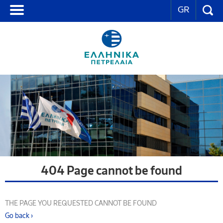
GR
404 Page cannot be found
THE PAGE YOU REQUESTED CANNOT BE FOUND
Go back ›