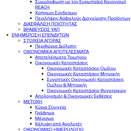
Συμμόρφωση με τον Ευρωπαϊκό Κανονισμό
REACH
Χρήσιμοι Σύνδεσμοι
Περιλήψεις Ασφαλούς Διαχείρισης Προϊόντων
ΔΙΑΣΦΑΛΙΣΗ ΠΟΙΟΤΗΤΑΣ
ΒΡΑΒΕΥΣΕΙΣ ΥΑΠ
ΕΝΗΜΕΡΩΣΗ ΕΠΕΝΔΥΤΩΝ
ΣΤΟΙΧΕΙΑ ΑΓΟΡΑΣ
Περιθώρια Διύλισης
ΟΙΚΟΝΟΜΙΚΑ ΑΠΟΤΕΛΕΣΜΑΤΑ
Αποτελέσματα Τριμήνου
Οικονομικές Καταστάσεις
Οικονομικές Καταστάσεις Ομίλου
Οικονομικές Καταστάσεις Μητρικής
Συνοπτικές Οικονομικές Καταστάσεις
Ομίλου & Μητρικής
Οικονομικές Καταστάσεις Θυγατρικών
Απολογισμός & Οικονομικές Εκθέσεις
ΜΕΤΟΧΗ
Κύρια Στοιχεία
Γράφημα
Μέρισμα
Κάλυψη από Αναλυτές
ΟΙΚΟΝΟΜΙΚΟ ΗΜΕΡΟΛΟΓΙΟ