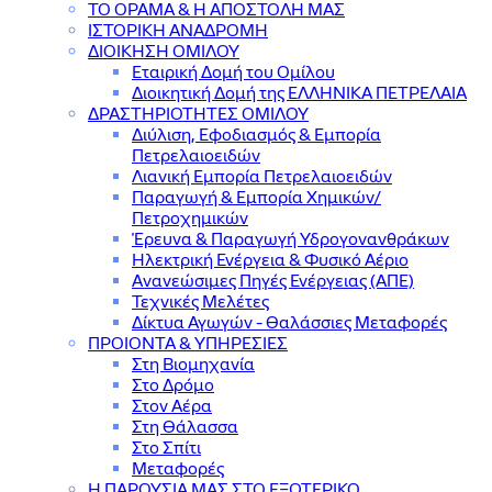
ΤΟ ΟΡΑΜΑ & Η ΑΠΟΣΤΟΛΗ ΜΑΣ
ΙΣΤΟΡΙΚΗ ΑΝΑΔΡΟΜΗ
ΔΙΟΙΚΗΣΗ ΟΜΙΛΟΥ
Εταιρική Δομή του Ομίλου
Διοικητική Δομή της ΕΛΛΗΝΙΚΑ ΠΕΤΡΕΛΑΙΑ
ΔΡΑΣΤΗΡΙΟΤΗΤΕΣ ΟΜΙΛΟΥ
Διύλιση, Εφοδιασμός & Εμπορία
Πετρελαιοειδών
Λιανική Εμπορία Πετρελαιοειδών
Παραγωγή & Εμπορία Χημικών/
Πετροχημικών
Έρευνα & Παραγωγή Υδρογονανθράκων
Ηλεκτρική Ενέργεια & Φυσικό Αέριο
Ανανεώσιμες Πηγές Ενέργειας (ΑΠΕ)
Τεχνικές Μελέτες
Δίκτυα Αγωγών - Θαλάσσιες Μεταφορές
ΠΡΟΙΟΝΤΑ & YΠΗΡΕΣΙΕΣ
Στη Βιομηχανία
Στο Δρόμο
Στον Αέρα
Στη Θάλασσα
Στο Σπίτι
Μεταφορές
Η ΠΑΡΟΥΣΙΑ ΜΑΣ ΣΤΟ ΕΞΩΤΕΡΙΚΟ