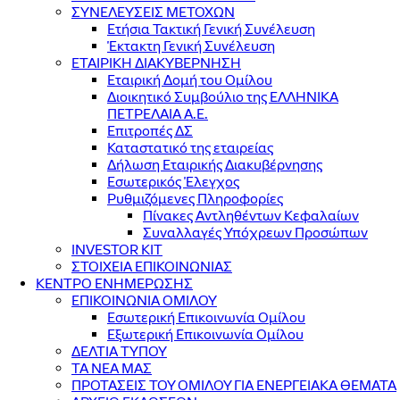
ΣΥΝΕΛΕΥΣΕΙΣ ΜΕΤΟΧΩΝ
Ετήσια Τακτική Γενική Συνέλευση
Έκτακτη Γενική Συνέλευση
ΕΤΑΙΡΙΚΗ ΔΙΑΚΥΒΕΡΝΗΣΗ
Εταιρική Δομή του Ομίλου
Διοικητικό Συμβούλιο της ΕΛΛΗΝΙΚΑ
ΠΕΤΡΕΛΑΙΑ Α.Ε.
Επιτροπές ΔΣ
Καταστατικό της εταιρείας
Δήλωση Εταιρικής Διακυβέρνησης
Εσωτερικός Έλεγχος
Ρυθμιζόμενες Πληροφορίες
Πίνακες Αντληθέντων Κεφαλαίων
Συναλλαγές Υπόχρεων Προσώπων
INVESTOR KIT
ΣΤΟΙΧΕΙΑ ΕΠΙΚΟΙΝΩΝΙΑΣ
ΚΕΝΤΡΟ ΕΝΗΜΕΡΩΣΗΣ
ΕΠΙΚΟΙΝΩΝΙΑ ΟΜΙΛΟΥ
Εσωτερική Επικοινωνία Ομίλου
Εξωτερική Επικοινωνία Ομίλου
ΔΕΛΤΙΑ ΤΥΠΟΥ
ΤΑ ΝΕΑ ΜΑΣ
ΠΡΟΤΑΣΕΙΣ ΤΟΥ ΟΜΙΛΟΥ ΓΙΑ ΕΝΕΡΓΕΙΑΚΑ ΘΕΜΑΤΑ