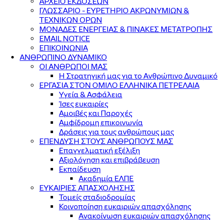
ΑΡΧΕΙΟ ΕΚΔΟΣΕΩΝ
ΓΛΩΣΣΑΡΙΟ - ΕΥΡΕΤΗΡΙΟ ΑΚΡΩΝΥΜΙΩΝ &
ΤΕΧΝΙΚΩΝ ΟΡΩΝ
ΜΟΝΑΔΕΣ ΕΝΕΡΓΕΙΑΣ & ΠΙΝΑΚΕΣ ΜΕΤΑΤΡΟΠΗΣ
EMAIL NOTICE
ΕΠΙΚΟΙΝΩΝΙΑ
ΑΝΘΡΩΠΙΝΟ ΔΥΝΑΜΙΚΟ
ΟΙ ΑΝΘΡΩΠΟΙ ΜΑΣ
Η Στρατηγική μας για το Ανθρώπινο Δυναμικό
ΕΡΓΑΣΙΑ ΣΤΟΝ ΟΜΙΛΟ ΕΛΛΗΝΙΚΑ ΠΕΤΡΕΛΑΙΑ
Υγεία & Ασφάλεια
Ίσες ευκαιρίες
Αμοιβές και Παροχές
Αμφίδρομη επικοινωνία
Δράσεις για τους ανθρώπους μας
ΕΠΕΝΔΥΣΗ ΣΤΟΥΣ ΑΝΘΡΩΠΟΥΣ ΜΑΣ
Επαγγελματική εξέλιξη
Αξιολόγηση και επιβράβευση
Εκπαίδευση
Ακαδημία ΕΛΠΕ
ΕΥΚΑΙΡΙΕΣ ΑΠΑΣΧΟΛΗΣΗΣ
Τομείς σταδιοδρομίας
Κοινοποίηση ευκαιριών απασχόλησης
Ανακοίνωση ευκαιριών απασχόλησης