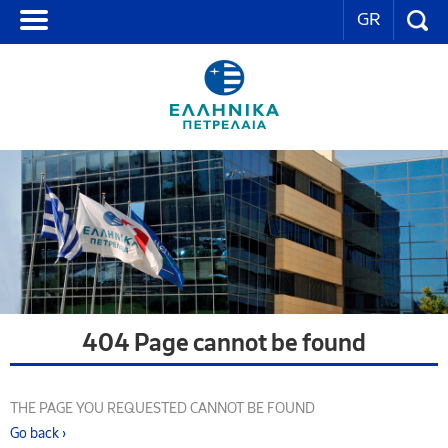
GR
404 Page cannot be found
THE PAGE YOU REQUESTED CANNOT BE FOUND
Go back ›