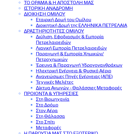
ΤΟ ΟΡΑΜΑ & Η ΑΠΟΣΤΟΛΗ ΜΑΣ
ΙΣΤΟΡΙΚΗ ΑΝΑΔΡΟΜΗ
ΔΙΟΙΚΗΣΗ ΟΜΙΛΟΥ
Εταιρική Δομή του Ομίλου
Διοικητική Δομή της ΕΛΛΗΝΙΚΑ ΠΕΤΡΕΛΑΙΑ
ΔΡΑΣΤΗΡΙΟΤΗΤΕΣ ΟΜΙΛΟΥ
Διύλιση, Εφοδιασμός & Εμπορία
Πετρελαιοειδών
Λιανική Εμπορία Πετρελαιοειδών
Παραγωγή & Εμπορία Χημικών/
Πετροχημικών
Έρευνα & Παραγωγή Υδρογονανθράκων
Ηλεκτρική Ενέργεια & Φυσικό Αέριο
Ανανεώσιμες Πηγές Ενέργειας (ΑΠΕ)
Τεχνικές Μελέτες
Δίκτυα Αγωγών - Θαλάσσιες Μεταφορές
ΠΡΟΙΟΝΤΑ & YΠΗΡΕΣΙΕΣ
Στη Βιομηχανία
Στο Δρόμο
Στον Αέρα
Στη Θάλασσα
Στο Σπίτι
Μεταφορές
Η ΠΑΡΟΥΣΙΑ ΜΑΣ ΣΤΟ ΕΞΩΤΕΡΙΚΟ