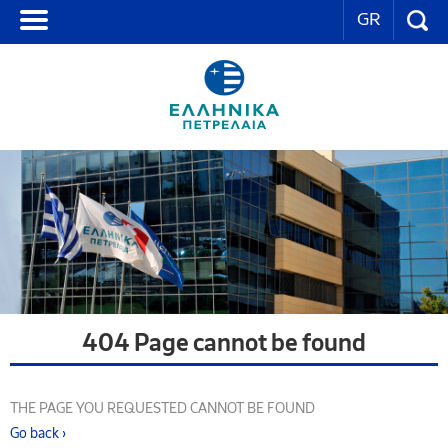
GR
404 Page cannot be found
THE PAGE YOU REQUESTED CANNOT BE FOUND
Go back ›