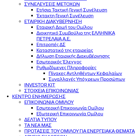
ΣΥΝΕΛΕΥΣΕΙΣ ΜΕΤΟΧΩΝ
Ετήσια Τακτική Γενική Συνέλευση
Έκτακτη Γενική Συνέλευση
ΕΤΑΙΡΙΚΗ ΔΙΑΚΥΒΕΡΝΗΣΗ
Εταιρική Δομή του Ομίλου
Διοικητικό Συμβούλιο της ΕΛΛΗΝΙΚΑ
ΠΕΤΡΕΛΑΙΑ Α.Ε.
Επιτροπές ΔΣ
Καταστατικό της εταιρείας
Δήλωση Εταιρικής Διακυβέρνησης
Εσωτερικός Έλεγχος
Ρυθμιζόμενες Πληροφορίες
Πίνακες Αντληθέντων Κεφαλαίων
Συναλλαγές Υπόχρεων Προσώπων
INVESTOR KIT
ΣΤΟΙΧΕΙΑ ΕΠΙΚΟΙΝΩΝΙΑΣ
ΚΕΝΤΡΟ ΕΝΗΜΕΡΩΣΗΣ
ΕΠΙΚΟΙΝΩΝΙΑ ΟΜΙΛΟΥ
Εσωτερική Επικοινωνία Ομίλου
Εξωτερική Επικοινωνία Ομίλου
ΔΕΛΤΙΑ ΤΥΠΟΥ
ΤΑ ΝΕΑ ΜΑΣ
ΠΡΟΤΑΣΕΙΣ ΤΟΥ ΟΜΙΛΟΥ ΓΙΑ ΕΝΕΡΓΕΙΑΚΑ ΘΕΜΑΤΑ