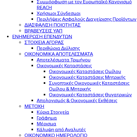
Συμμόρφωση με τον Ευρωπαϊκό Κανονισμό
REACH
Χρήσιμοι Σύνδεσμοι
Περιλήψεις Ασφαλούς Διαχείρισης Προϊόντων
ΔΙΑΣΦΑΛΙΣΗ ΠΟΙΟΤΗΤΑΣ
ΒΡΑΒΕΥΣΕΙΣ ΥΑΠ
ΕΝΗΜΕΡΩΣΗ ΕΠΕΝΔΥΤΩΝ
ΣΤΟΙΧΕΙΑ ΑΓΟΡΑΣ
Περιθώρια Διύλισης
ΟΙΚΟΝΟΜΙΚΑ ΑΠΟΤΕΛΕΣΜΑΤΑ
Αποτελέσματα Τριμήνου
Οικονομικές Καταστάσεις
Οικονομικές Καταστάσεις Ομίλου
Οικονομικές Καταστάσεις Μητρικής
Συνοπτικές Οικονομικές Καταστάσεις
Ομίλου & Μητρικής
Οικονομικές Καταστάσεις Θυγατρικών
Απολογισμός & Οικονομικές Εκθέσεις
ΜΕΤΟΧΗ
Κύρια Στοιχεία
Γράφημα
Μέρισμα
Κάλυψη από Αναλυτές
ΟΙΚΟΝΟΜΙΚΟ ΗΜΕΡΟΛΟΓΙΟ