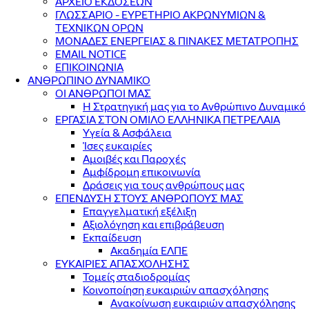
ΑΡΧΕΙΟ ΕΚΔΟΣΕΩΝ
ΓΛΩΣΣΑΡΙΟ - ΕΥΡΕΤΗΡΙΟ ΑΚΡΩΝΥΜΙΩΝ &
ΤΕΧΝΙΚΩΝ ΟΡΩΝ
ΜΟΝΑΔΕΣ ΕΝΕΡΓΕΙΑΣ & ΠΙΝΑΚΕΣ ΜΕΤΑΤΡΟΠΗΣ
EMAIL NOTICE
ΕΠΙΚΟΙΝΩΝΙΑ
ΑΝΘΡΩΠΙΝΟ ΔΥΝΑΜΙΚΟ
ΟΙ ΑΝΘΡΩΠΟΙ ΜΑΣ
Η Στρατηγική μας για το Ανθρώπινο Δυναμικό
ΕΡΓΑΣΙΑ ΣΤΟΝ ΟΜΙΛΟ ΕΛΛΗΝΙΚΑ ΠΕΤΡΕΛΑΙΑ
Υγεία & Ασφάλεια
Ίσες ευκαιρίες
Αμοιβές και Παροχές
Αμφίδρομη επικοινωνία
Δράσεις για τους ανθρώπους μας
ΕΠΕΝΔΥΣΗ ΣΤΟΥΣ ΑΝΘΡΩΠΟΥΣ ΜΑΣ
Επαγγελματική εξέλιξη
Αξιολόγηση και επιβράβευση
Εκπαίδευση
Ακαδημία ΕΛΠΕ
ΕΥΚΑΙΡΙΕΣ ΑΠΑΣΧΟΛΗΣΗΣ
Τομείς σταδιοδρομίας
Κοινοποίηση ευκαιριών απασχόλησης
Ανακοίνωση ευκαιριών απασχόλησης