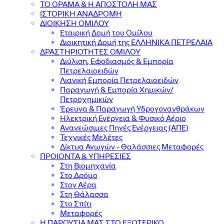
ΤΟ ΟΡΑΜΑ & Η ΑΠΟΣΤΟΛΗ ΜΑΣ
ΙΣΤΟΡΙΚΗ ΑΝΑΔΡΟΜΗ
ΔΙΟΙΚΗΣΗ ΟΜΙΛΟΥ
Εταιρική Δομή του Ομίλου
Διοικητική Δομή της ΕΛΛΗΝΙΚΑ ΠΕΤΡΕΛΑΙΑ
ΔΡΑΣΤΗΡΙΟΤΗΤΕΣ ΟΜΙΛΟΥ
Διύλιση, Εφοδιασμός & Εμπορία
Πετρελαιοειδών
Λιανική Εμπορία Πετρελαιοειδών
Παραγωγή & Εμπορία Χημικών/
Πετροχημικών
Έρευνα & Παραγωγή Υδρογονανθράκων
Ηλεκτρική Ενέργεια & Φυσικό Αέριο
Ανανεώσιμες Πηγές Ενέργειας (ΑΠΕ)
Τεχνικές Μελέτες
Δίκτυα Αγωγών - Θαλάσσιες Μεταφορές
ΠΡΟΙΟΝΤΑ & YΠΗΡΕΣΙΕΣ
Στη Βιομηχανία
Στο Δρόμο
Στον Αέρα
Στη Θάλασσα
Στο Σπίτι
Μεταφορές
Η ΠΑΡΟΥΣΙΑ ΜΑΣ ΣΤΟ ΕΞΩΤΕΡΙΚΟ