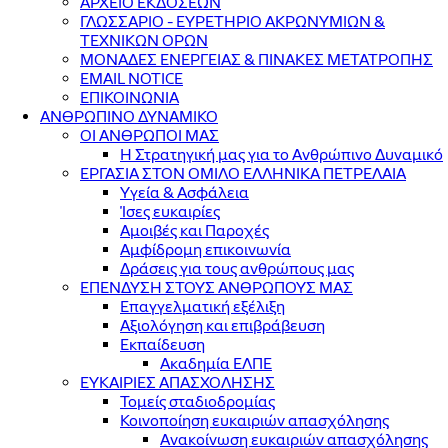
ΑΡΧΕΙΟ ΕΚΔΟΣΕΩΝ
ΓΛΩΣΣΑΡΙΟ - ΕΥΡΕΤΗΡΙΟ ΑΚΡΩΝΥΜΙΩΝ &
ΤΕΧΝΙΚΩΝ ΟΡΩΝ
ΜΟΝΑΔΕΣ ΕΝΕΡΓΕΙΑΣ & ΠΙΝΑΚΕΣ ΜΕΤΑΤΡΟΠΗΣ
EMAIL NOTICE
ΕΠΙΚΟΙΝΩΝΙΑ
ΑΝΘΡΩΠΙΝΟ ΔΥΝΑΜΙΚΟ
ΟΙ ΑΝΘΡΩΠΟΙ ΜΑΣ
Η Στρατηγική μας για το Ανθρώπινο Δυναμικό
ΕΡΓΑΣΙΑ ΣΤΟΝ ΟΜΙΛΟ ΕΛΛΗΝΙΚΑ ΠΕΤΡΕΛΑΙΑ
Υγεία & Ασφάλεια
Ίσες ευκαιρίες
Αμοιβές και Παροχές
Αμφίδρομη επικοινωνία
Δράσεις για τους ανθρώπους μας
ΕΠΕΝΔΥΣΗ ΣΤΟΥΣ ΑΝΘΡΩΠΟΥΣ ΜΑΣ
Επαγγελματική εξέλιξη
Αξιολόγηση και επιβράβευση
Εκπαίδευση
Ακαδημία ΕΛΠΕ
ΕΥΚΑΙΡΙΕΣ ΑΠΑΣΧΟΛΗΣΗΣ
Τομείς σταδιοδρομίας
Κοινοποίηση ευκαιριών απασχόλησης
Ανακοίνωση ευκαιριών απασχόλησης