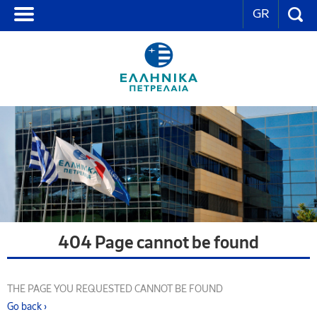
GR
404 Page cannot be found
THE PAGE YOU REQUESTED CANNOT BE FOUND
Go back ›