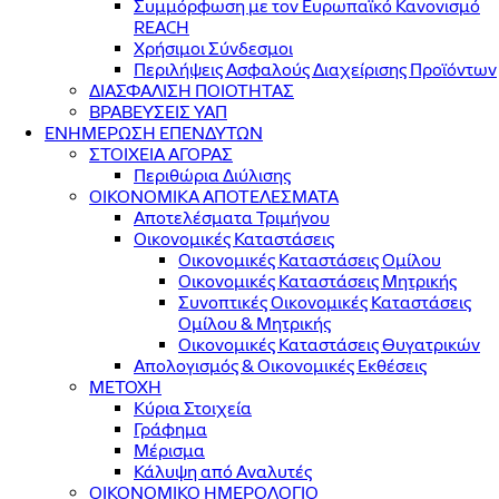
Συμμόρφωση με τον Ευρωπαϊκό Κανονισμό
REACH
Χρήσιμοι Σύνδεσμοι
Περιλήψεις Ασφαλούς Διαχείρισης Προϊόντων
ΔΙΑΣΦΑΛΙΣΗ ΠΟΙΟΤΗΤΑΣ
ΒΡΑΒΕΥΣΕΙΣ ΥΑΠ
ΕΝΗΜΕΡΩΣΗ ΕΠΕΝΔΥΤΩΝ
ΣΤΟΙΧΕΙΑ ΑΓΟΡΑΣ
Περιθώρια Διύλισης
ΟΙΚΟΝΟΜΙΚΑ ΑΠΟΤΕΛΕΣΜΑΤΑ
Αποτελέσματα Τριμήνου
Οικονομικές Καταστάσεις
Οικονομικές Καταστάσεις Ομίλου
Οικονομικές Καταστάσεις Μητρικής
Συνοπτικές Οικονομικές Καταστάσεις
Ομίλου & Μητρικής
Οικονομικές Καταστάσεις Θυγατρικών
Απολογισμός & Οικονομικές Εκθέσεις
ΜΕΤΟΧΗ
Κύρια Στοιχεία
Γράφημα
Μέρισμα
Κάλυψη από Αναλυτές
ΟΙΚΟΝΟΜΙΚΟ ΗΜΕΡΟΛΟΓΙΟ