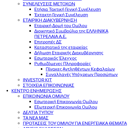
ΣΥΝΕΛΕΥΣΕΙΣ ΜΕΤΟΧΩΝ
Ετήσια Τακτική Γενική Συνέλευση
Έκτακτη Γενική Συνέλευση
ΕΤΑΙΡΙΚΗ ΔΙΑΚΥΒΕΡΝΗΣΗ
Εταιρική Δομή του Ομίλου
Διοικητικό Συμβούλιο της ΕΛΛΗΝΙΚΑ
ΠΕΤΡΕΛΑΙΑ Α.Ε.
Επιτροπές ΔΣ
Καταστατικό της εταιρείας
Δήλωση Εταιρικής Διακυβέρνησης
Εσωτερικός Έλεγχος
Ρυθμιζόμενες Πληροφορίες
Πίνακες Αντληθέντων Κεφαλαίων
Συναλλαγές Υπόχρεων Προσώπων
INVESTOR KIT
ΣΤΟΙΧΕΙΑ ΕΠΙΚΟΙΝΩΝΙΑΣ
ΚΕΝΤΡΟ ΕΝΗΜΕΡΩΣΗΣ
ΕΠΙΚΟΙΝΩΝΙΑ ΟΜΙΛΟΥ
Εσωτερική Επικοινωνία Ομίλου
Εξωτερική Επικοινωνία Ομίλου
ΔΕΛΤΙΑ ΤΥΠΟΥ
ΤΑ ΝΕΑ ΜΑΣ
ΠΡΟΤΑΣΕΙΣ ΤΟΥ ΟΜΙΛΟΥ ΓΙΑ ΕΝΕΡΓΕΙΑΚΑ ΘΕΜΑΤΑ