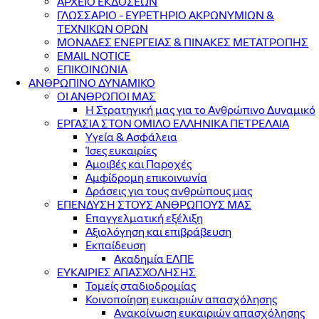
ΑΡΧΕΙΟ ΕΚΔΟΣΕΩΝ
ΓΛΩΣΣΑΡΙΟ - ΕΥΡΕΤΗΡΙΟ ΑΚΡΩΝΥΜΙΩΝ &
ΤΕΧΝΙΚΩΝ ΟΡΩΝ
ΜΟΝΑΔΕΣ ΕΝΕΡΓΕΙΑΣ & ΠΙΝΑΚΕΣ ΜΕΤΑΤΡΟΠΗΣ
EMAIL NOTICE
ΕΠΙΚΟΙΝΩΝΙΑ
ΑΝΘΡΩΠΙΝΟ ΔΥΝΑΜΙΚΟ
ΟΙ ΑΝΘΡΩΠΟΙ ΜΑΣ
Η Στρατηγική μας για το Ανθρώπινο Δυναμικό
ΕΡΓΑΣΙΑ ΣΤΟΝ ΟΜΙΛΟ ΕΛΛΗΝΙΚΑ ΠΕΤΡΕΛΑΙΑ
Υγεία & Ασφάλεια
Ίσες ευκαιρίες
Αμοιβές και Παροχές
Αμφίδρομη επικοινωνία
Δράσεις για τους ανθρώπους μας
ΕΠΕΝΔΥΣΗ ΣΤΟΥΣ ΑΝΘΡΩΠΟΥΣ ΜΑΣ
Επαγγελματική εξέλιξη
Αξιολόγηση και επιβράβευση
Εκπαίδευση
Ακαδημία ΕΛΠΕ
ΕΥΚΑΙΡΙΕΣ ΑΠΑΣΧΟΛΗΣΗΣ
Τομείς σταδιοδρομίας
Κοινοποίηση ευκαιριών απασχόλησης
Ανακοίνωση ευκαιριών απασχόλησης