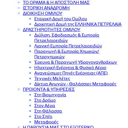
ΤΟ ΟΡΑΜΑ & Η ΑΠΟΣΤΟΛΗ ΜΑΣ
ΙΣΤΟΡΙΚΗ ΑΝΑΔΡΟΜΗ
ΔΙΟΙΚΗΣΗ ΟΜΙΛΟΥ
Εταιρική Δομή του Ομίλου
Διοικητική Δομή της ΕΛΛΗΝΙΚΑ ΠΕΤΡΕΛΑΙΑ
ΔΡΑΣΤΗΡΙΟΤΗΤΕΣ ΟΜΙΛΟΥ
Διύλιση, Εφοδιασμός & Εμπορία
Πετρελαιοειδών
Λιανική Εμπορία Πετρελαιοειδών
Παραγωγή & Εμπορία Χημικών/
Πετροχημικών
Έρευνα & Παραγωγή Υδρογονανθράκων
Ηλεκτρική Ενέργεια & Φυσικό Αέριο
Ανανεώσιμες Πηγές Ενέργειας (ΑΠΕ)
Τεχνικές Μελέτες
Δίκτυα Αγωγών - Θαλάσσιες Μεταφορές
ΠΡΟΙΟΝΤΑ & YΠΗΡΕΣΙΕΣ
Στη Βιομηχανία
Στο Δρόμο
Στον Αέρα
Στη Θάλασσα
Στο Σπίτι
Μεταφορές
Η ΠΑΡΟΥΣΙΑ ΜΑΣ ΣΤΟ ΕΞΩΤΕΡΙΚΟ