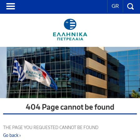
GR
404 Page cannot be found
THE PAGE YOU REQUESTED CANNOT BE FOUND
Go back ›