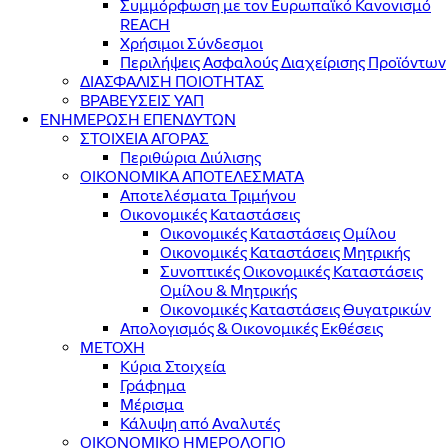
Συμμόρφωση με τον Ευρωπαϊκό Κανονισμό
REACH
Χρήσιμοι Σύνδεσμοι
Περιλήψεις Ασφαλούς Διαχείρισης Προϊόντων
ΔΙΑΣΦΑΛΙΣΗ ΠΟΙΟΤΗΤΑΣ
ΒΡΑΒΕΥΣΕΙΣ ΥΑΠ
ΕΝΗΜΕΡΩΣΗ ΕΠΕΝΔΥΤΩΝ
ΣΤΟΙΧΕΙΑ ΑΓΟΡΑΣ
Περιθώρια Διύλισης
ΟΙΚΟΝΟΜΙΚΑ ΑΠΟΤΕΛΕΣΜΑΤΑ
Αποτελέσματα Τριμήνου
Οικονομικές Καταστάσεις
Οικονομικές Καταστάσεις Ομίλου
Οικονομικές Καταστάσεις Μητρικής
Συνοπτικές Οικονομικές Καταστάσεις
Ομίλου & Μητρικής
Οικονομικές Καταστάσεις Θυγατρικών
Απολογισμός & Οικονομικές Εκθέσεις
ΜΕΤΟΧΗ
Κύρια Στοιχεία
Γράφημα
Μέρισμα
Κάλυψη από Αναλυτές
ΟΙΚΟΝΟΜΙΚΟ ΗΜΕΡΟΛΟΓΙΟ