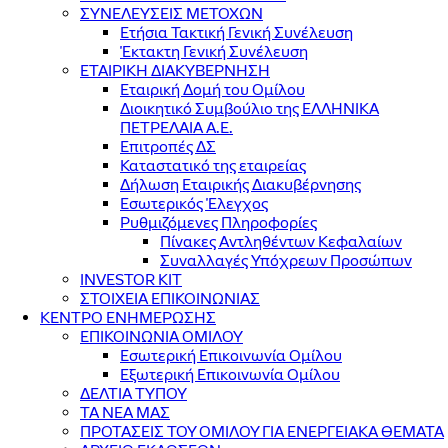
ΣΥΝΕΛΕΥΣΕΙΣ ΜΕΤΟΧΩΝ
Ετήσια Τακτική Γενική Συνέλευση
Έκτακτη Γενική Συνέλευση
ΕΤΑΙΡΙΚΗ ΔΙΑΚΥΒΕΡΝΗΣΗ
Εταιρική Δομή του Ομίλου
Διοικητικό Συμβούλιο της ΕΛΛΗΝΙΚΑ
ΠΕΤΡΕΛΑΙΑ Α.Ε.
Επιτροπές ΔΣ
Καταστατικό της εταιρείας
Δήλωση Εταιρικής Διακυβέρνησης
Εσωτερικός Έλεγχος
Ρυθμιζόμενες Πληροφορίες
Πίνακες Αντληθέντων Κεφαλαίων
Συναλλαγές Υπόχρεων Προσώπων
INVESTOR KIT
ΣΤΟΙΧΕΙΑ ΕΠΙΚΟΙΝΩΝΙΑΣ
ΚΕΝΤΡΟ ΕΝΗΜΕΡΩΣΗΣ
ΕΠΙΚΟΙΝΩΝΙΑ ΟΜΙΛΟΥ
Εσωτερική Επικοινωνία Ομίλου
Εξωτερική Επικοινωνία Ομίλου
ΔΕΛΤΙΑ ΤΥΠΟΥ
ΤΑ ΝΕΑ ΜΑΣ
ΠΡΟΤΑΣΕΙΣ ΤΟΥ ΟΜΙΛΟΥ ΓΙΑ ΕΝΕΡΓΕΙΑΚΑ ΘΕΜΑΤΑ