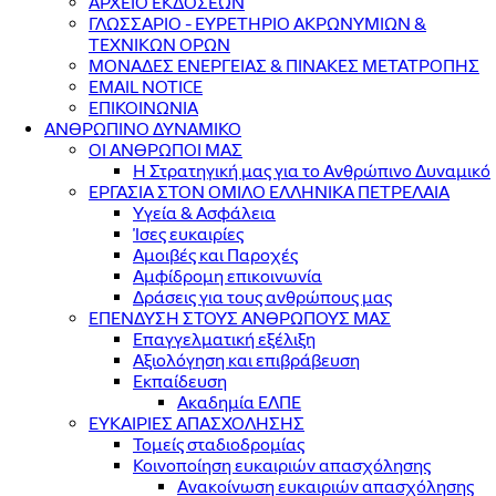
ΑΡΧΕΙΟ ΕΚΔΟΣΕΩΝ
ΓΛΩΣΣΑΡΙΟ - ΕΥΡΕΤΗΡΙΟ ΑΚΡΩΝΥΜΙΩΝ &
ΤΕΧΝΙΚΩΝ ΟΡΩΝ
ΜΟΝΑΔΕΣ ΕΝΕΡΓΕΙΑΣ & ΠΙΝΑΚΕΣ ΜΕΤΑΤΡΟΠΗΣ
EMAIL NOTICE
ΕΠΙΚΟΙΝΩΝΙΑ
ΑΝΘΡΩΠΙΝΟ ΔΥΝΑΜΙΚΟ
ΟΙ ΑΝΘΡΩΠΟΙ ΜΑΣ
Η Στρατηγική μας για το Ανθρώπινο Δυναμικό
ΕΡΓΑΣΙΑ ΣΤΟΝ ΟΜΙΛΟ ΕΛΛΗΝΙΚΑ ΠΕΤΡΕΛΑΙΑ
Υγεία & Ασφάλεια
Ίσες ευκαιρίες
Αμοιβές και Παροχές
Αμφίδρομη επικοινωνία
Δράσεις για τους ανθρώπους μας
ΕΠΕΝΔΥΣΗ ΣΤΟΥΣ ΑΝΘΡΩΠΟΥΣ ΜΑΣ
Επαγγελματική εξέλιξη
Αξιολόγηση και επιβράβευση
Εκπαίδευση
Ακαδημία ΕΛΠΕ
ΕΥΚΑΙΡΙΕΣ ΑΠΑΣΧΟΛΗΣΗΣ
Τομείς σταδιοδρομίας
Κοινοποίηση ευκαιριών απασχόλησης
Ανακοίνωση ευκαιριών απασχόλησης