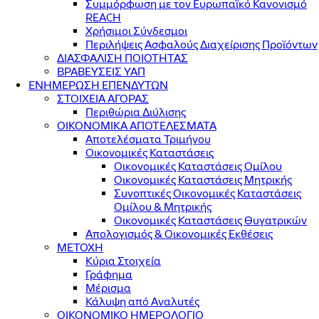
Συμμόρφωση με τον Ευρωπαϊκό Κανονισμό
REACH
Χρήσιμοι Σύνδεσμοι
Περιλήψεις Ασφαλούς Διαχείρισης Προϊόντων
ΔΙΑΣΦΑΛΙΣΗ ΠΟΙΟΤΗΤΑΣ
ΒΡΑΒΕΥΣΕΙΣ ΥΑΠ
ΕΝΗΜΕΡΩΣΗ ΕΠΕΝΔΥΤΩΝ
ΣΤΟΙΧΕΙΑ ΑΓΟΡΑΣ
Περιθώρια Διύλισης
ΟΙΚΟΝΟΜΙΚΑ ΑΠΟΤΕΛΕΣΜΑΤΑ
Αποτελέσματα Τριμήνου
Οικονομικές Καταστάσεις
Οικονομικές Καταστάσεις Ομίλου
Οικονομικές Καταστάσεις Μητρικής
Συνοπτικές Οικονομικές Καταστάσεις
Ομίλου & Μητρικής
Οικονομικές Καταστάσεις Θυγατρικών
Απολογισμός & Οικονομικές Εκθέσεις
ΜΕΤΟΧΗ
Κύρια Στοιχεία
Γράφημα
Μέρισμα
Κάλυψη από Αναλυτές
ΟΙΚΟΝΟΜΙΚΟ ΗΜΕΡΟΛΟΓΙΟ