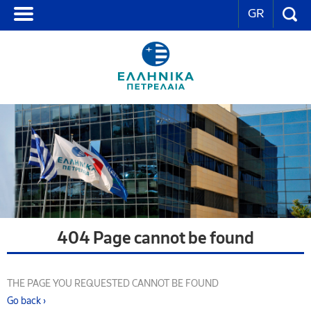
GR
404 Page cannot be found
THE PAGE YOU REQUESTED CANNOT BE FOUND
Go back ›