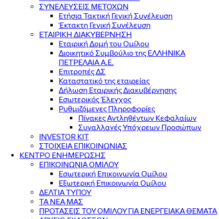
ΣΥΝΕΛΕΥΣΕΙΣ ΜΕΤΟΧΩΝ
Ετήσια Τακτική Γενική Συνέλευση
Έκτακτη Γενική Συνέλευση
ΕΤΑΙΡΙΚΗ ΔΙΑΚΥΒΕΡΝΗΣΗ
Εταιρική Δομή του Ομίλου
Διοικητικό Συμβούλιο της ΕΛΛΗΝΙΚΑ
ΠΕΤΡΕΛΑΙΑ Α.Ε.
Επιτροπές ΔΣ
Καταστατικό της εταιρείας
Δήλωση Εταιρικής Διακυβέρνησης
Εσωτερικός Έλεγχος
Ρυθμιζόμενες Πληροφορίες
Πίνακες Αντληθέντων Κεφαλαίων
Συναλλαγές Υπόχρεων Προσώπων
INVESTOR KIT
ΣΤΟΙΧΕΙΑ ΕΠΙΚΟΙΝΩΝΙΑΣ
ΚΕΝΤΡΟ ΕΝΗΜΕΡΩΣΗΣ
ΕΠΙΚΟΙΝΩΝΙΑ ΟΜΙΛΟΥ
Εσωτερική Επικοινωνία Ομίλου
Εξωτερική Επικοινωνία Ομίλου
ΔΕΛΤΙΑ ΤΥΠΟΥ
ΤΑ ΝΕΑ ΜΑΣ
ΠΡΟΤΑΣΕΙΣ ΤΟΥ ΟΜΙΛΟΥ ΓΙΑ ΕΝΕΡΓΕΙΑΚΑ ΘΕΜΑΤΑ