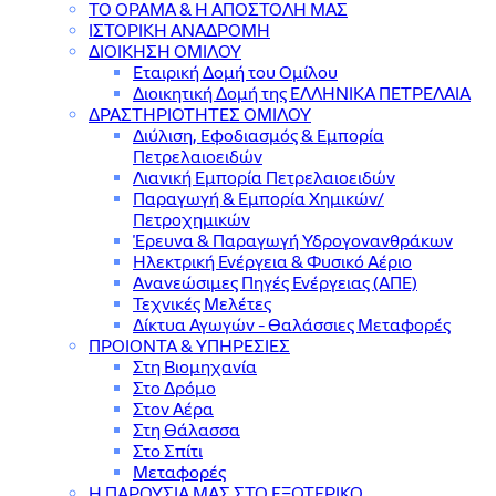
ΤΟ ΟΡΑΜΑ & Η ΑΠΟΣΤΟΛΗ ΜΑΣ
ΙΣΤΟΡΙΚΗ ΑΝΑΔΡΟΜΗ
ΔΙΟΙΚΗΣΗ ΟΜΙΛΟΥ
Εταιρική Δομή του Ομίλου
Διοικητική Δομή της ΕΛΛΗΝΙΚΑ ΠΕΤΡΕΛΑΙΑ
ΔΡΑΣΤΗΡΙΟΤΗΤΕΣ ΟΜΙΛΟΥ
Διύλιση, Εφοδιασμός & Εμπορία
Πετρελαιοειδών
Λιανική Εμπορία Πετρελαιοειδών
Παραγωγή & Εμπορία Χημικών/
Πετροχημικών
Έρευνα & Παραγωγή Υδρογονανθράκων
Ηλεκτρική Ενέργεια & Φυσικό Αέριο
Ανανεώσιμες Πηγές Ενέργειας (ΑΠΕ)
Τεχνικές Μελέτες
Δίκτυα Αγωγών - Θαλάσσιες Μεταφορές
ΠΡΟΙΟΝΤΑ & YΠΗΡΕΣΙΕΣ
Στη Βιομηχανία
Στο Δρόμο
Στον Αέρα
Στη Θάλασσα
Στο Σπίτι
Μεταφορές
Η ΠΑΡΟΥΣΙΑ ΜΑΣ ΣΤΟ ΕΞΩΤΕΡΙΚΟ