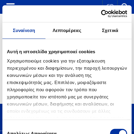
GR
Συναίνεση
Λεπτομέρειες
Σχετικά
ΣΤΟΝ ΑΕΡΑ
Αυτή η ιστοσελίδα χρησιμοποιεί cookies
Χρησιμοποιούμε cookies για την εξατομίκευση
Tα αεροπορικά καύσιμα,
JA-1
και
JP-8
, παράγονται στα τρία
περιεχομένου και διαφημίσεων, την παροχή λειτουργιών
διυλιστήρια, σύμφωνα με τις διεθνείς προδιαγραφές AFQRJOS και
DEFENCE STANDARD 91-91 και τροφοδοτούν όλα τα αεροδρόμια
κοινωνικών μέσων και την ανάλυση της
της χώρας. Ειδικότερα το Αεροδρόμιο «Ελευθέριος Βενιζέλος»
επισκεψιμότητάς μας. Επιπλέον, μοιραζόμαστε
τροφοδοτείται απευθείας με αγωγό από το Διυλιστήριο
Ασπροπύργου.
πληροφορίες που αφορούν τον τρόπο που
χρησιμοποιείτε τον ιστότοπό μας με συνεργάτες
κοινωνικών μέσων, διαφήμισης και αναλύσεων, οι
οποίοι ενδεχομένως να τις συνδυάσουν με άλλες
πληροφορίες που τους έχετε παραχωρήσει ή τις οποίες
έχουν συλλέξει σε σχέση με την από μέρους σας χρήση
Επιλογή
των υπηρεσιών τους.
Απολύτως Απαραίτητα