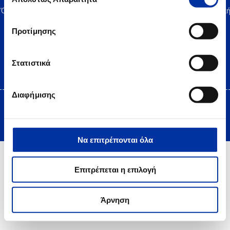
συγκατάθεσης
Όροι Χρήσης
|
Δήλωση Προστασίας Προσωπικών Δεδομένων
|
Πολιτικ
Cookies
Site Map
|
Επικοινωνία
|
Desktop view
Προτίμησης
Στατιστικά
Διαφήμισης
Copyright © 2025 HELLENiQ PETROLEUM. All rights Reserved
Created by DOPE Studio
Να επιτρέπονται όλα
Επιτρέπεται η επιλογή
Άρνηση