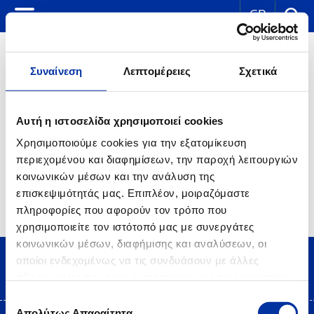
GR
Συναίνεση
Λεπτομέρειες
Σχετικά
ΣΤΟ ΣΠΙΤΙ
Αυτή η ιστοσελίδα χρησιμοποιεί cookies
Χρησιμοποιούμε cookies για την εξατομίκευση
Κάθε χειμώνα καταναλώνονται μεγάλες ποσότητες πετρελαίου
περιεχομένου και διαφημίσεων, την παροχή λειτουργιών
θέρμανσης σε όλη τη χώρα.
κοινωνικών μέσων και την ανάλυση της
Επιπλέον η HELLENiQ PETROLEUM τροφοδοτεί τα νοικοκυριά με
επισκεψιμότητάς μας. Επιπλέον, μοιραζόμαστε
υγραέριο (προπάνιο, βουτάνιο & μείγμα) και κηροζίνη θέρμανσης.
πληροφορίες που αφορούν τον τρόπο που
χρησιμοποιείτε τον ιστότοπό μας με συνεργάτες
κοινωνικών μέσων, διαφήμισης και αναλύσεων, οι
οποίοι ενδεχομένως να τις συνδυάσουν με άλλες
πληροφορίες που τους έχετε παραχωρήσει ή τις οποίες
έχουν συλλέξει σε σχέση με την από μέρους σας χρήση
Επιλογή
των υπηρεσιών τους.
Απολύτως Απαραίτητα