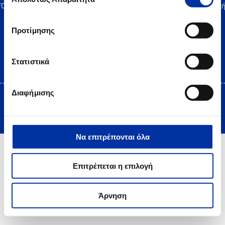
συγκατάθεσης
Όροι Χρήσης
|
Δήλωση Προστασίας Προσωπικών Δεδομένων
|
Πολιτικ
Cookies
Site Map
|
Επικοινωνία
|
Desktop view
Προτίμησης
Στατιστικά
Διαφήμισης
Copyright © 2025 HELLENiQ PETROLEUM. All rights Reserved
Created by DOPE Studio
Να επιτρέπονται όλα
Επιτρέπεται η επιλογή
Άρνηση