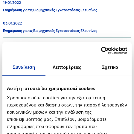
19.01.2022
Ενημέρωση για τις Βιομηχανικές Εγκαταστάσεις Ελευσίνας
03.01.2022
Ενημέρωση για τις Βιομηχανικές Εγκαταστάσεις Ελευσίνας
2021
Συναίνεση
Λεπτομέρειες
Σχετικά
16.12.2021
Ενημέρωση για τις Βιομηχανικές Εγκαταστάσεις Θεσσαλονίκης
Αυτή η ιστοσελίδα χρησιμοποιεί cookies
08.12.2021
Χρησιμοποιούμε cookies για την εξατομίκευση
Ενημέρωση για τις Βιομηχανικές Εγκαταστάσεις Ελευσίνας
περιεχομένου και διαφημίσεων, την παροχή λειτουργιών
κοινωνικών μέσων και την ανάλυση της
08.10.2021
επισκεψιμότητάς μας. Επιπλέον, μοιραζόμαστε
Ανακοίνωση - Βιομηχανικές Εγκαταστάσεις Ελευσίνας
πληροφορίες που αφορούν τον τρόπο που
χρησιμοποιείτε τον ιστότοπό μας με συνεργάτες
30.06.2021