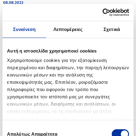
08.08.2022
Αποτελέσματα Χορήγησης Υποτροφιών για Μεταπτυχιακές Σπουδές σε
Πανεπιστήμια της Ελλάδας και του εξωτερικού Ακαδημαϊκού έτους 2022-
2023
Συναίνεση
Λεπτομέρειες
Σχετικά
11.07.2022
Εθελοντική δράση καθαρισμού της παραλίας του Ασπροπύργου από τον
Όμιλο ΕΛΛΗΝΙΚΑ ΠΕΤΡΕΛΑΙΑ
Αυτή η ιστοσελίδα χρησιμοποιεί cookies
Χρησιμοποιούμε cookies για την εξατομίκευση
06.07.2022
περιεχομένου και διαφημίσεων, την παροχή λειτουργιών
Ενημέρωση για τις Βιομηχανικές Εγκαταστάσεις Ελευσίνας
κοινωνικών μέσων και την ανάλυση της
επισκεψιμότητάς μας. Επιπλέον, μοιραζόμαστε
23.06.2022
πληροφορίες που αφορούν τον τρόπο που
Ενημέρωση για τις Βιομηχανικές Εγκαταστάσεις Ελευσίνας
χρησιμοποιείτε τον ιστότοπό μας με συνεργάτες
κοινωνικών μέσων, διαφήμισης και αναλύσεων, οι
13.05.2022
οποίοι ενδεχομένως να τις συνδυάσουν με άλλες
Ενημέρωση για τις Βιομηχανικές Εγκαταστάσεις Ασπροπύργου
πληροφορίες που τους έχετε παραχωρήσει ή τις οποίες
έχουν συλλέξει σε σχέση με την από μέρους σας χρήση
06.05.2022
Επιλογή
των υπηρεσιών τους.
Όμιλος ΕΛΛΗΝΙΚΑ ΠΕΤΡΕΛΑΙΑ: Η Εκπαιδευτική Βαλίτσα ΓΗ 2030 συναντά
Απολύτως Απαραίτητα
συγκατάθεσης