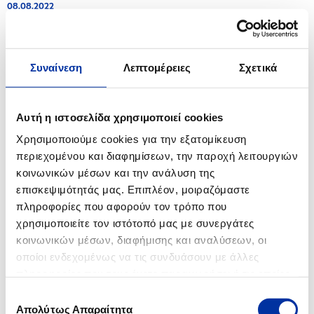
08.08.2022
Αποτελέσματα Χορήγησης Υποτροφιών για Μεταπτυχιακές Σπουδές σε
Πανεπιστήμια της Ελλάδας και του εξωτερικού Ακαδημαϊκού έτους 2022-
2023
Συναίνεση
Λεπτομέρειες
Σχετικά
11.07.2022
Εθελοντική δράση καθαρισμού της παραλίας του Ασπροπύργου από τον
Όμιλο ΕΛΛΗΝΙΚΑ ΠΕΤΡΕΛΑΙΑ
Αυτή η ιστοσελίδα χρησιμοποιεί cookies
Χρησιμοποιούμε cookies για την εξατομίκευση
06.07.2022
περιεχομένου και διαφημίσεων, την παροχή λειτουργιών
Ενημέρωση για τις Βιομηχανικές Εγκαταστάσεις Ελευσίνας
κοινωνικών μέσων και την ανάλυση της
επισκεψιμότητάς μας. Επιπλέον, μοιραζόμαστε
23.06.2022
πληροφορίες που αφορούν τον τρόπο που
Ενημέρωση για τις Βιομηχανικές Εγκαταστάσεις Ελευσίνας
χρησιμοποιείτε τον ιστότοπό μας με συνεργάτες
κοινωνικών μέσων, διαφήμισης και αναλύσεων, οι
13.05.2022
οποίοι ενδεχομένως να τις συνδυάσουν με άλλες
Ενημέρωση για τις Βιομηχανικές Εγκαταστάσεις Ασπροπύργου
πληροφορίες που τους έχετε παραχωρήσει ή τις οποίες
έχουν συλλέξει σε σχέση με την από μέρους σας χρήση
06.05.2022
Επιλογή
των υπηρεσιών τους.
Όμιλος ΕΛΛΗΝΙΚΑ ΠΕΤΡΕΛΑΙΑ: Η Εκπαιδευτική Βαλίτσα ΓΗ 2030 συναντά
Απολύτως Απαραίτητα
συγκατάθεσης