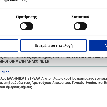
υπηρεσιών τους.
9.2022
ελέσματα Προγράμματος Επιβράβευσης Αριστούχων Αποφοίτων Όμορ
Προτίμησης
Στατιστικά
-2022
9.2022
ρωση για τις Βιομηχανικές Εγκαταστάσεις Θεσσαλονίκης
Επιτρέπεται η επιλογή
Ν
8.2022
λος ΕΛΛΗΝΙΚΑ ΠΕΤΡΕΛΑΙΑ, στο πλαίσιο του Προγράμματος Εταιρικής 
ά, επιβραβεύει τους Αριστούχους Απόφοιτους ΓΕΛ και ΕΠΑΛ των ετών
ΑΙΡΟΠΟΙΗΜΕΝΗ ΑΝΑΚΟΙΝΩΣΗ
8.2022
λος ΕΛΛΗΝΙΚΑ ΠΕΤΡΕΛΑΙΑ, στο πλαίσιο του Προγράμματος Εταιρικής 
ά, επιβραβεύει τους Αριστούχους Απόφοιτους Γενικών Ενιαίων και 
ους όμορους δήμους.