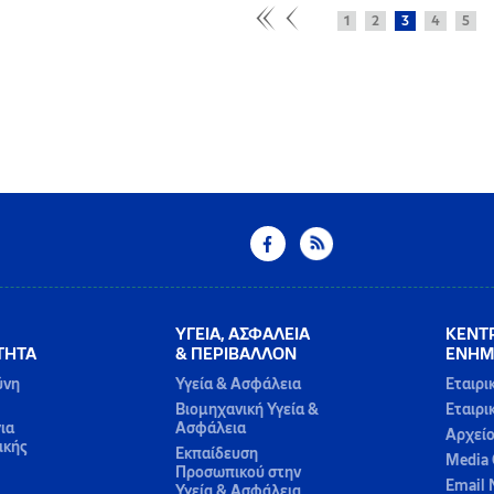
1
2
3
4
5
ΥΓΕΙΑ, ΑΣΦΑΛΕΙΑ
ΚΕΝΤ
ΤΗΤΑ
& ΠΕΡΙΒΑΛΛΟΝ
ΕΝΗΜ
ύνη
Υγεία & Ασφάλεια
Εταιρι
Βιομηχανική Υγεία &
Εταιρι
ια
Ασφάλεια
Αρχεί
ικής
Εκπαίδευση
Media 
Προσωπικού στην
Email 
Υγεία & Ασφάλεια