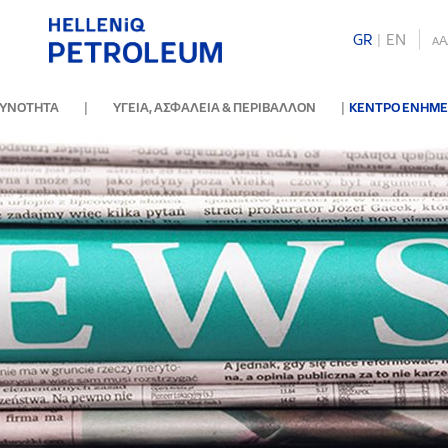
GR
|
ΕΝ
A
A
|
|
ΘΥΝΟΤΗΤΑ
ΥΓΕΙΑ, ΑΣΦΑΛΕΙΑ & ΠΕΡΙΒΑΛΛΟΝ
ΚΕΝΤΡΟ ΕΝΗΜ