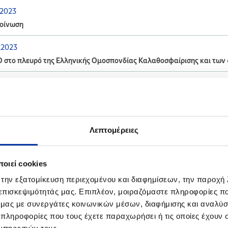
.2023
οίνωση
.2023
Ο στο πλευρό της Ελληνικής Ομοσπονδίας Καλαθοσφαίρισης και των
.2023
ίνωση για τις Βιομηχανικές Εγκαταστάσεις Ασπροπύργου και Ελευσ
Λεπτομέρειες
οιεί cookies
.2022
ργεια Ετήσιας Άσκησης Ετοιμότητας σε συνεργασία με την Πυροσβεσ
 την εξατομίκευση περιεχομένου και διαφημίσεων, την παροχή
σίνας
 επισκεψιμότητάς μας. Επιπλέον, μοιραζόμαστε πληροφορίες π
ό μας με συνεργάτες κοινωνικών μέσων, διαφήμισης και αναλύσ
.2022
 πληροφορίες που τους έχετε παραχωρήσει ή τις οποίες έχουν σ
ρωση για τις Βιομηχανικές Εγκαταστάσεις Θεσσαλονίκης