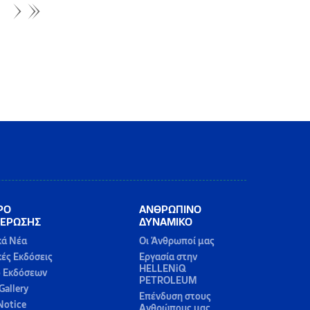
ΡΟ
ΑΝΘΡΩΠΙΝΟ
ΕΡΩΣΗΣ
ΔΥΝΑΜΙΚΟ
κά Νέα
Οι Άνθρωποί μας
κές Εκδόσεις
Εργασία στην
HELLENiQ
ο Εκδόσεων
PETROLEUM
Gallery
Επένδυση στους
Notice
Ανθρώπους μας