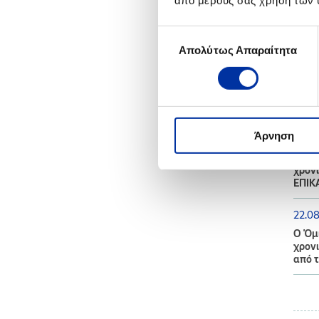
από μέρους σας χρήση των 
20.0
Επιλογή
Αποτ
Απολύτως Απαραίτητα
συγκατάθεσης
2021
02.0
Ενημέ
Άρνηση
25.0
Ο Όμι
χρονι
ΕΠΙΚ
22.0
Ο Όμι
χρονι
από τ