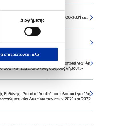
ων Δήμων για τα Σχολικά έτη: 2020-2021 και
Διαφήμισης
α επιτρέπονται όλα
Ευθύνης “Proud of Youth” που υλοποιεί για 14η
 2021 και 2022, από τους όμορους δήμους. -
Ευθύνης “Proud of Youth” που υλοποιεί για 14η
Επαγγελματικών Λυκείων των ετών 2021 και 2022,