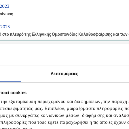
.2023
οίνωση
.2023
Ο στο πλευρό της Ελληνικής Ομοσπονδίας Καλαθοσφαίρισης και των
.2023
ίνωση για τις Βιομηχανικές Εγκαταστάσεις Ασπροπύργου και Ελευσ
Λεπτομέρειες
οιεί cookies
.2022
ργεια Ετήσιας Άσκησης Ετοιμότητας σε συνεργασία με την Πυροσβεσ
 την εξατομίκευση περιεχομένου και διαφημίσεων, την παροχή
σίνας
 επισκεψιμότητάς μας. Επιπλέον, μοιραζόμαστε πληροφορίες π
ό μας με συνεργάτες κοινωνικών μέσων, διαφήμισης και αναλύσ
.2022
 πληροφορίες που τους έχετε παραχωρήσει ή τις οποίες έχουν σ
ρωση για τις Βιομηχανικές Εγκαταστάσεις Θεσσαλονίκης