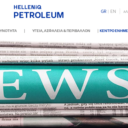
GR
|
ΕΝ
A
A
|
|
ΘΥΝΟΤΗΤΑ
ΥΓΕΙΑ, ΑΣΦΑΛΕΙΑ & ΠΕΡΙΒΑΛΛΟΝ
ΚΕΝΤΡΟ ΕΝΗΜ