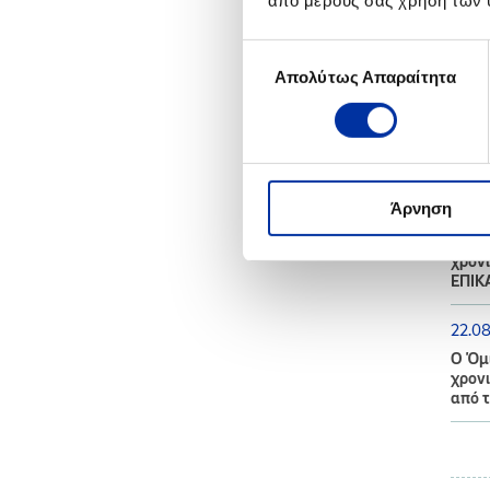
από μέρους σας χρήση των 
20.0
Επιλογή
Αποτ
Απολύτως Απαραίτητα
συγκατάθεσης
2021
02.0
Ενημέ
Άρνηση
25.0
Ο Όμι
χρονι
ΕΠΙΚ
22.0
Ο Όμι
χρονι
από τ