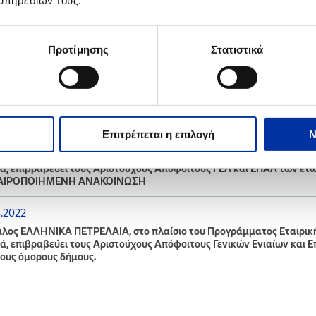
υπηρεσιών τους.
9.2022
ελέσματα Προγράμματος Επιβράβευσης Αριστούχων Αποφοίτων Όμορ
Προτίμησης
Στατιστικά
-2022
9.2022
ρωση για τις Βιομηχανικές Εγκαταστάσεις Θεσσαλονίκης
Επιτρέπεται η επιλογή
Ν
8.2022
λος ΕΛΛΗΝΙΚΑ ΠΕΤΡΕΛΑΙΑ, στο πλαίσιο του Προγράμματος Εταιρικής 
ά, επιβραβεύει τους Αριστούχους Απόφοιτους ΓΕΛ και ΕΠΑΛ των ετών
ΑΙΡΟΠΟΙΗΜΕΝΗ ΑΝΑΚΟΙΝΩΣΗ
8.2022
λος ΕΛΛΗΝΙΚΑ ΠΕΤΡΕΛΑΙΑ, στο πλαίσιο του Προγράμματος Εταιρικής 
ά, επιβραβεύει τους Αριστούχους Απόφοιτους Γενικών Ενιαίων και 
ους όμορους δήμους.