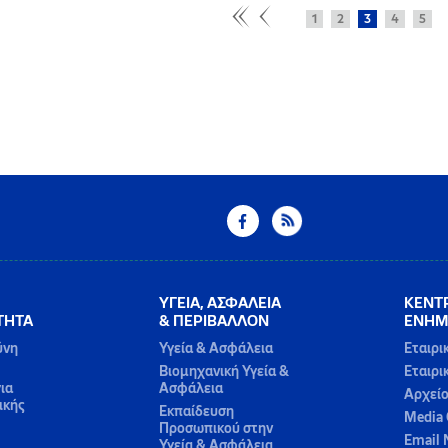
1
2
3
4
5
ΥΓΕΙΑ, ΑΣΦΑΛΕΙΑ
ΚΕΝΤ
ΤΗΤΑ
& ΠΕΡΙΒΑΛΛΟΝ
ΕΝΗΜ
ύνη
Υγεία & Ασφάλεια
Εταιρι
Βιομηχανική Υγεία &
Εταιρι
ια
Ασφάλεια
Αρχεί
ικής
Εκπαίδευση
Media 
Προσωπικού στην
Email 
Υγεία & Ασφάλεια