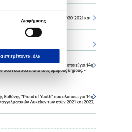
ων Δήμων για τα Σχολικά έτη: 2020-2021 και
Διαφήμισης
α επιτρέπονται όλα
Ευθύνης “Proud of Youth” που υλοποιεί για 14η
 2021 και 2022, από τους όμορους δήμους. -
Ευθύνης “Proud of Youth” που υλοποιεί για 14η
Επαγγελματικών Λυκείων των ετών 2021 και 2022,