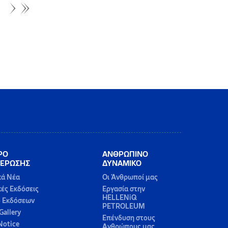
ΡΟ
ΑΝΘΡΩΠΙΝΟ
ΕΡΩΣΗΣ
ΔΥΝΑΜΙΚΟ
κά Νέα
Οι Άνθρωποί μας
κές Εκδόσεις
Εργασία στην
HELLENiQ
ο Εκδόσεων
PETROLEUM
Gallery
Επένδυση στους
Notice
Ανθρώπους μας