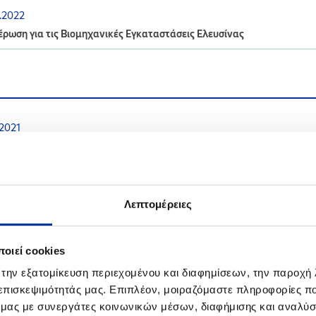
.2022
ρωση για τις Βιομηχανικές Εγκαταστάσεις Ελευσίνας
.2021
ρωση για τις Βιομηχανικές Εγκαταστάσεις Θεσσαλονίκης
.2021
ρωση για τις Βιομηχανικές Εγκαταστάσεις Ελευσίνας
Λεπτομέρειες
.2021
οίνωση - Βιομηχανικές Εγκαταστάσεις Ελευσίνας
οιεί cookies
 την εξατομίκευση περιεχομένου και διαφημίσεων, την παροχή
.2021
 επισκεψιμότητάς μας. Επιπλέον, μοιραζόμαστε πληροφορίες π
ρωση σχετικά με τις επισκευαστικές εργασίες στο διυλιστήριο της Ε
ό μας με συνεργάτες κοινωνικών μέσων, διαφήμισης και αναλύσ