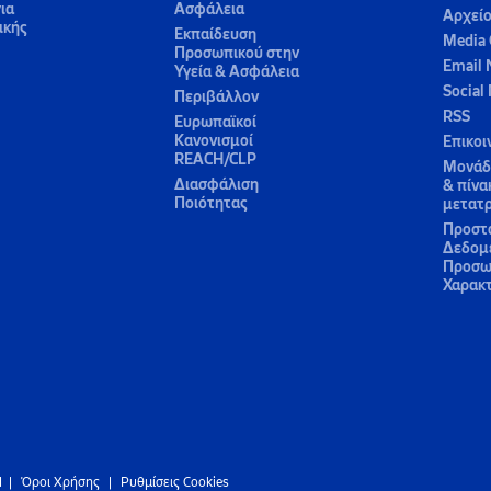
ια
Ασφάλεια
Αρχεί
ικής
Εκπαίδευση
Media 
Προσωπικού στην
Email 
Υγεία & Ασφάλεια
Social
Περιβάλλον
RSS
Ευρωπαϊκοί
Κανονισμοί
Επικοι
REACH/CLP
Μονάδε
Διασφάλιση
& πίνα
Ποιότητας
μετατ
Προστ
Δεδομ
Προσω
Χαρακ
d
|
Όροι Χρήσης
|
Ρυθμίσεις Cookies