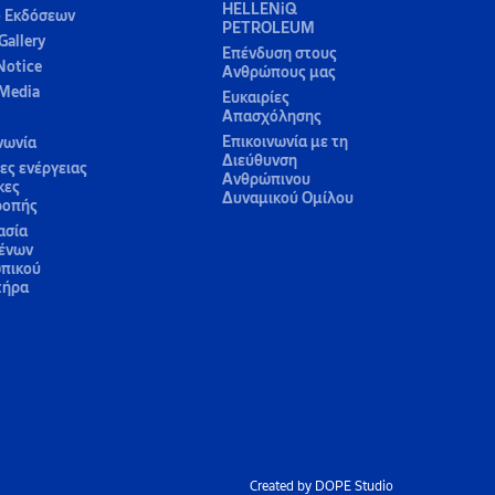
HELLENiQ
ο Εκδόσεων
PETROLEUM
Gallery
Επένδυση στους
Notice
Ανθρώπους μας
 Media
Ευκαιρίες
Απασχόλησης
Επικοινωνία με τη
νωνία
Διεύθυνση
ς ενέργειας
Ανθρώπινου
κες
Δυναμικού Ομίλου
ροπής
ασία
ένων
πικού
τήρα
Created by DOPE Studio