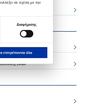
υλλέξει σε σχέση με την
ου 2021
Διαφήμισης
αστάσεων Θεσσαλονίκης ΣΦΒΑ
α επιτρέπονται όλα
σσαλονίκης ΣΦΒΑ