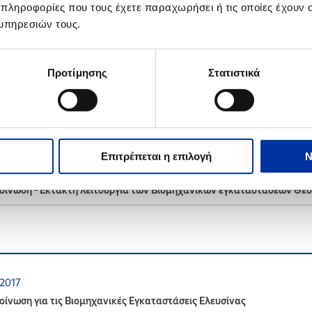
 πληροφορίες που τους έχετε παραχωρήσει ή τις οποίες έχουν σ
.2021
υπηρεσιών τους.
οίνωση αναφορικά με τη διακοπή ηλεκτροδότησης στις 7 Φεβρουαρί
Προτίμησης
Στατιστικά
4.2020
οίνωση - Παράταση της έκτακτης λειτουργίας Βιομηχανικών εγκατ
Επιτρέπεται η επιλογή
Ν
4.2020
οίνωση -Έκτακτη λειτουργία των Βιομηχανικών εγκαταστάσεων Θε
.2017
ίνωση για τις Βιομηχανικές Εγκαταστάσεις Ελευσίνας