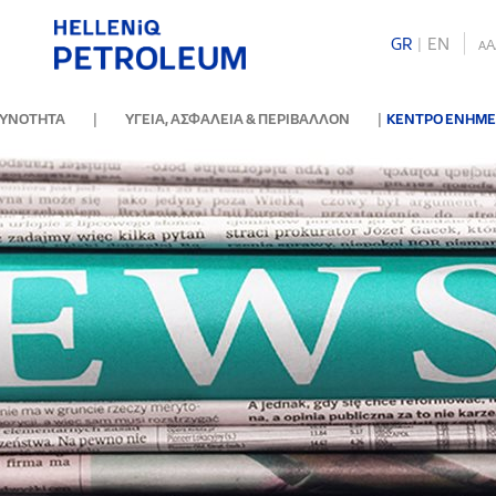
GR
|
ΕΝ
A
A
|
|
ΘΥΝΟΤΗΤΑ
ΥΓΕΙΑ, ΑΣΦΑΛΕΙΑ & ΠΕΡΙΒΑΛΛΟΝ
ΚΕΝΤΡΟ ΕΝΗΜ