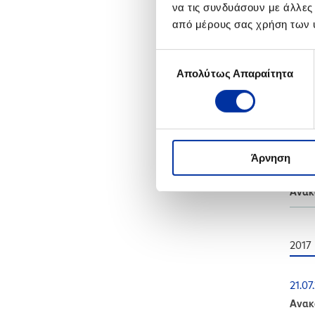
να τις συνδυάσουν με άλλες
08.02
από μέρους σας χρήση των 
Ανακ
Επιλογή
Απολύτως Απαραίτητα
συγκατάθεσης
2020
25.0
Ανακ
Άρνηση
24.0
Ανακ
2017
21.07
Ανακο