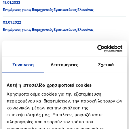
19.01.2022
Ενημέρωση για τις Βιομηχανικές Εγκαταστάσεις Ελευσίνας
03.01.2022
Ενημέρωση για τις Βιομηχανικές Εγκαταστάσεις Ελευσίνας
2021
Συναίνεση
Λεπτομέρειες
Σχετικά
16.12.2021
Ενημέρωση για τις Βιομηχανικές Εγκαταστάσεις Θεσσαλονίκης
Αυτή η ιστοσελίδα χρησιμοποιεί cookies
08.12.2021
Χρησιμοποιούμε cookies για την εξατομίκευση
Ενημέρωση για τις Βιομηχανικές Εγκαταστάσεις Ελευσίνας
περιεχομένου και διαφημίσεων, την παροχή λειτουργιών
κοινωνικών μέσων και την ανάλυση της
08.10.2021
επισκεψιμότητάς μας. Επιπλέον, μοιραζόμαστε
Ανακοίνωση - Βιομηχανικές Εγκαταστάσεις Ελευσίνας
πληροφορίες που αφορούν τον τρόπο που
χρησιμοποιείτε τον ιστότοπό μας με συνεργάτες
30.06.2021