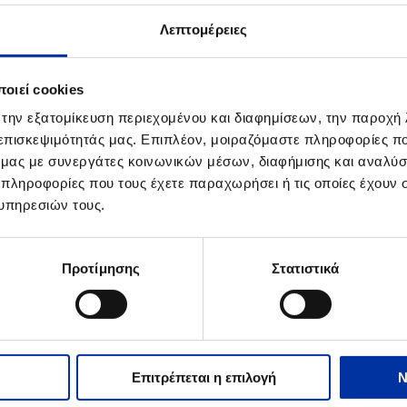
.2014
Λεπτομέρειες
έρωση για τον αεριοποιητή 32-R-003 των Βιομηχανικών Εγκατασ
οιεί cookies
 την εξατομίκευση περιεχομένου και διαφημίσεων, την παροχή
 επισκεψιμότητάς μας. Επιπλέον, μοιραζόμαστε πληροφορίες π
ό μας με συνεργάτες κοινωνικών μέσων, διαφήμισης και αναλύσ
.2008
 πληροφορίες που τους έχετε παραχωρήσει ή τις οποίες έχουν σ
ση αυτοψίας των Επιθεωρητών Περιβάλλοντος στο διυλιστήριο Ελευ
υπηρεσιών τους.
Προτίμησης
Στατιστικά
2.2007
οποιητικό Ασφάλειας OHSAS 18001 στο Διυλιστήριο Ελευσίνας
Επιτρέπεται η επιλογή
Ν