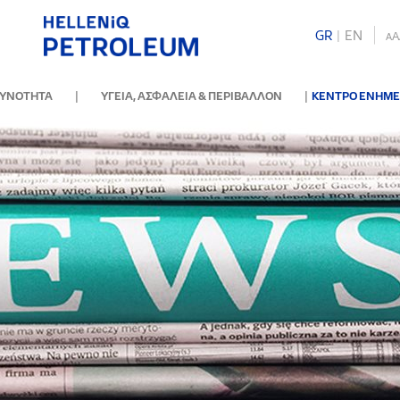
GR
|
ΕΝ
A
A
|
|
ΘΥΝΟΤΗΤΑ
ΥΓΕΙΑ, ΑΣΦΑΛΕΙΑ & ΠΕΡΙΒΑΛΛΟΝ
ΚΕΝΤΡΟ ΕΝΗΜ