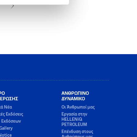
ΡΟ
ΑΝΘΡΩΠΙΝΟ
ΕΡΩΣΗΣ
ΔΥΝΑΜΙΚΟ
κά Νέα
Οι Άνθρωποί μας
κές Εκδόσεις
Εργασία στην
HELLENiQ
ο Εκδόσεων
PETROLEUM
Gallery
Επένδυση στους
Notice
Ανθρώπους μας