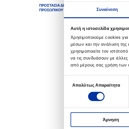
ΠΡΟΣΤΑΣΙΑ ΔΕΔΟΜΕΝΩΝ
12.02
Συναίνεση
ΠΡΟΣΩΠΙΚΟΥ ΧΑΡΑΚΤΗΡΑ
Ενημ
Αυτή η ιστοσελίδα χρησιμοπ
2008
Χρησιμοποιούμε cookies για
μέσων και την ανάλυση της
χρησιμοποιείτε τον ιστότοπ
27.05
να τις συνδυάσουν με άλλες
Έκθε
από μέρους σας χρήση των 
Επιλογή
2007
Απολύτως Απαραίτητα
συγκατάθεσης
20.0
Πιστ
Άρνηση