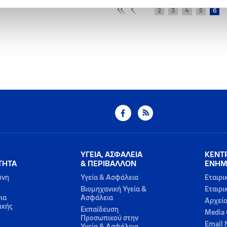
2
3
4
5
6
ΥΓΕΙΑ, ΑΣΦΑΛΕΙΑ
ΚΕΝΤ
ΤΗΤΑ
& ΠΕΡΙΒΑΛΛΟΝ
ΕΝΗΜ
ύνη
Υγεία & Ασφάλεια
Εταιρι
Βιομηχανική Υγεία &
Εταιρι
ια
Ασφάλεια
Αρχεί
ικής
Εκπαίδευση
Media 
Προσωπικού στην
Email 
Υγεία & Ασφάλεια