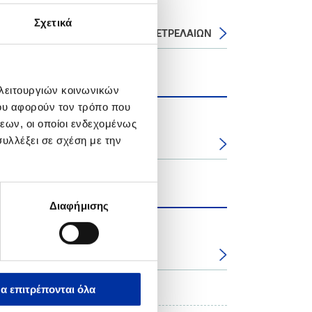
Σχετικά
τάσεων Ελευσίνας των ΕΛΛΗΝΙΚΩΝ ΠΕΤΡΕΛΑΙΩΝ
 λειτουργιών κοινωνικών
ου αφορούν τον τρόπο που
εων, οι οποίοι ενδεχομένως
υλλέξει σε σχέση με την
σίνας
Διαφήμισης
α επιτρέπονται όλα