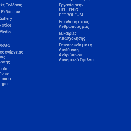
κές Εκδόσεις
Εργασία στην
HELLENiQ
ο Εκδόσεων
PETROLEUM
Gallery
Επένδυση στους
Notice
Ανθρώπους μας
 Media
Ευκαιρίες
Απασχόλησης
Επικοινωνία με τη
νωνία
Διεύθυνση
ς ενέργειας
Ανθρώπινου
κες
Δυναμικού Ομίλου
ροπής
ασία
ένων
πικού
τήρα