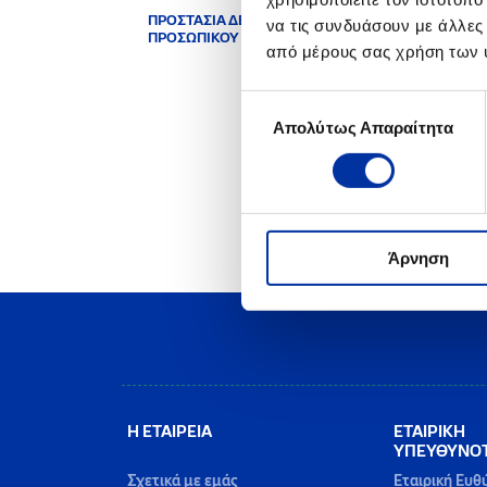
ΠΡΟΣΤΑΣΙΑ ΔΕΔΟΜΕΝΩΝ
Οι υπ
να τις συνδυάσουν με άλλες
ΠΡΟΣΩΠΙΚΟΥ ΧΑΡΑΚΤΗΡΑ
κανον
από μέρους σας χρήση των 
Η ΕΛΛ
Προστ
Επιλογή
πρωτα
Απολύτως Απαραίτητα
συγκατάθεσης
περιβ
Η Ετα
μονάδ
Άρνηση
Η ΕΤΑΙΡΕΙΑ
ΕΤΑΙΡΙΚΗ
ΥΠΕΥΘΥΝΟ
Σχετικά με εμάς
Εταιρική Ευθ