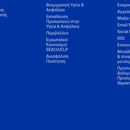
Βιομηχανική Υγεία &
Εταιρι
ια
Ασφάλεια
Αρχεί
ικής
Εκπαίδευση
Media 
Προσωπικού στην
Email 
Υγεία & Ασφάλεια
Social
Περιβάλλον
RSS
Ευρωπαϊκοί
Κανονισμοί
Επικοι
REACH/CLP
Μονάδε
Διασφάλιση
& πίνα
Ποιότητας
μετατ
Προστ
Δεδομ
Προσω
Χαρακ