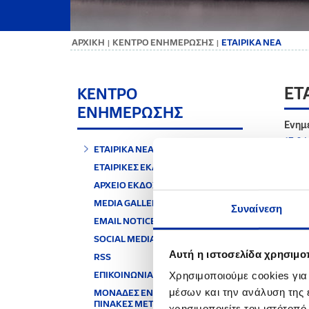
ΑΡΧΙΚΗ
ΚΕΝΤΡΟ ΕΝΗΜΕΡΩΣΗΣ
ΕΤΑΙΡΙΚΑ ΝΕΑ
|
|
ΕΤ
ΚΕΝΤΡΟ
ΕΝΗΜΕΡΩΣΗΣ
Ενημέ
13.04
ΕΤΑΙΡΙΚΑ ΝΕΑ
ΕΤΑΙΡΙΚΕΣ ΕΚΔΟΣΕΙΣ
Η ετα
ΑΡΧΕΙΟ ΕΚΔΟΣΕΩΝ
ενημε
Βιομη
MEDIA GALLERY
Συναίνεση
ημέρε
EMAIL NOTICE
Κατά 
SOCIAL MEDIA
φαινό
Αυτή η ιστοσελίδα χρησιμοπ
των υ
RSS
σχεδι
ΕΠΙΚΟΙΝΩΝΙΑ
Χρησιμοποιούμε cookies για
περιπ
μέσων και την ανάλυση της
ΜΟΝΑΔΕΣ ΕΝΕΡΓΕΙΑΣ &
αέριω
ΠΙΝΑΚΕΣ ΜΕΤΑΤΡΟΠΗΣ
περιβ
χρησιμοποιείτε τον ιστότοπ