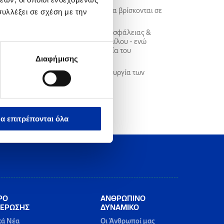
ου περιβαλλοντικού εξοπλισμού, θα βρίσκονται σε
υλλέξει σε σχέση με την
έραιο όλα τα προβλεπόμενα μέτρα Ασφάλειας &
τις Διαδικασίες Λειτουργίας του Ομίλου - ενώ
ς κοινωνίας, καθώς και η προστασία του
Διαφήμισης
νες εργασίες και με την επαναλειτουργία των
α.
α επιτρέπονται όλα
ΡΟ
ΑΝΘΡΩΠΙΝΟ
ΕΡΩΣΗΣ
ΔΥΝΑΜΙΚΟ
κά Νέα
Οι Άνθρωποί μας