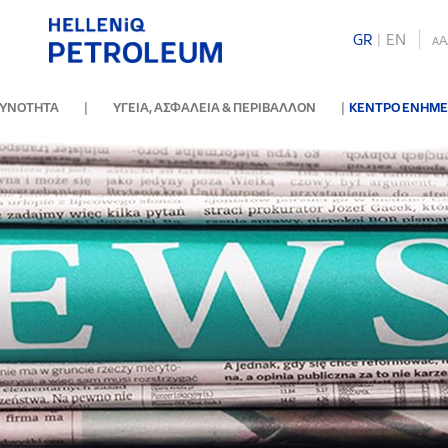
GR
|
ΕΝ
A
A
|
|
ΘΥΝΟΤΗΤΑ
ΥΓΕΙΑ, ΑΣΦΑΛΕΙΑ & ΠΕΡΙΒΑΛΛΟΝ
ΚΕΝΤΡΟ ΕΝΗΜ