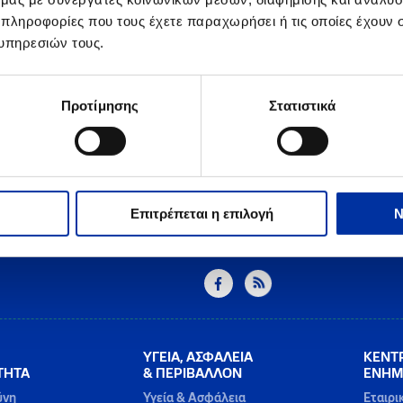
όλοιπες μονάδες του Διυλιστηρίου Ελευσίνας, συμπεριλαμβανομένου τ
 πληροφορίες που τους έχετε παραχωρήσει ή τις οποίες έχουν σ
ική λειτουργία.
υπηρεσιών τους.
ΗΝΙΚΑ ΠΕΤΡΕΛΑΙΑ ΔΕΠΠΠ Α.Ε. διαβεβαιώνει ότι θα τηρηθούν στο ακ
ασίας - σύμφωνα με την ευρωπαϊκή και ελληνική νομοθεσία, αλλά και 
ρχική μέριμνα παραμένει η ασφάλεια των εργαζομένων και της τοπική
Προτίμησης
Στατιστικά
άλλοντος.
ιρεία έχει ήδη ενημερώσει τις αρμόδιες Αρχές για τις προγραμματισμέ
ων θα ακολουθήσει νέα ενημέρωση, σύμφωνα με τη συνήθη διαδικασί
Επιτρέπεται η επιλογή
Ν
ΥΓΕΙΑ, ΑΣΦΑΛΕΙΑ
ΚΕΝΤ
ΤΗΤΑ
& ΠΕΡΙΒΑΛΛΟΝ
ΕΝΗΜ
ύνη
Υγεία & Ασφάλεια
Εταιρι