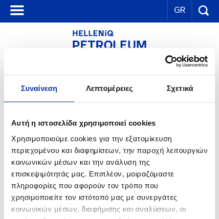
GR
ΕΤΑΙΡΙΚΑ ΝΕΑ
Συναίνεση
Λεπτομέρειες
Σχετικά
Έκθεση αυτοψίας των Επιθεωρητών Περιβάλλοντος στο
διυλιστήριο Ελευσίνας
27.05.2008
Αυτή η ιστοσελίδα χρησιμοποιεί cookies
Σχετικά με την έκθεση αυτοψίας που συνέταξαν οι Επιθεωρητές
Περιβάλλοντος, έπειτα από έλεγχο που πραγματοποίησαν στο
Χρησιμοποιούμε cookies για την εξατομίκευση
διυλιστήριο Ελευσίνας, η ΕΛΛΗΝΙΚΑ ΠΕΤΡΕΛΑΙΑ Α.Ε. διευκρινίζει τα
περιεχομένου και διαφημίσεων, την παροχή λειτουργιών
παρακάτω:
κοινωνικών μέσων και την ανάλυση της
Οι Επιθεωρητές Περιβάλλοντος πραγματοποίησαν στις 18/06/07
επισκεψιμότητάς μας. Επιπλέον, μοιραζόμαστε
εκτεταμένο και λεπτομερή έλεγχο σε διάφορα σημεία στο
πληροφορίες που αφορούν τον τρόπο που
διυλιστήριο Ελευσίνας και διαπίστωσαν συνολικά 5 αποκλίσεις. Οι
συγκεκριμένες αποκλίσεις δεν αφορούν τις ουσιαστικές
χρησιμοποιείτε τον ιστότοπό μας με συνεργάτες
περιβαλλοντικές επιδόσεις του διυλιστηρίου, αλλά τυπικά θέματα
κοινωνικών μέσων, διαφήμισης και αναλύσεων, οι
αμιγώς διοικητικής – υπηρεσιακής φύσεως.