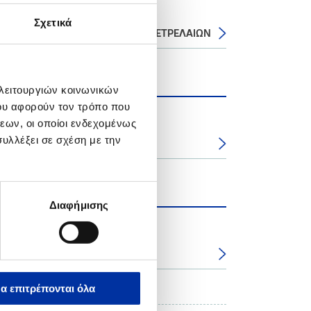
Σχετικά
τάσεων Ελευσίνας των ΕΛΛΗΝΙΚΩΝ ΠΕΤΡΕΛΑΙΩΝ
 λειτουργιών κοινωνικών
ου αφορούν τον τρόπο που
εων, οι οποίοι ενδεχομένως
υλλέξει σε σχέση με την
σίνας
Διαφήμισης
α επιτρέπονται όλα