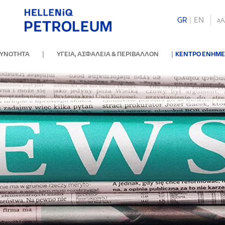
GR
|
ΕΝ
A
A
|
|
ΘΥΝΟΤΗΤΑ
ΥΓΕΙΑ, ΑΣΦΑΛΕΙΑ & ΠΕΡΙΒΑΛΛΟΝ
ΚΕΝΤΡΟ ΕΝΗΜ