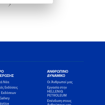
ΡΟ
ΑΝΘΡΩΠΙΝΟ
ΕΡΩΣΗΣ
ΔΥΝΑΜΙΚΟ
κά Νέα
Οι Άνθρωποί μας
κές Εκδόσεις
Εργασία στην
HELLENiQ
ο Εκδόσεων
PETROLEUM
Gallery
Επένδυση στους
Notice
Ανθρώπους μας