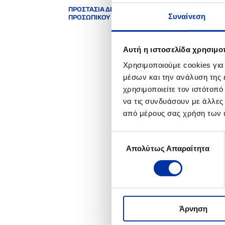
ΠΡΟΣΤΑΣΙΑ ΔΕΔΟΜΕΝΩΝ
12.02
Συναίνεση
ΠΡΟΣΩΠΙΚΟΥ ΧΑΡΑΚΤΗΡΑ
Ενημ
Αυτή η ιστοσελίδα χρησιμοπ
2008
Χρησιμοποιούμε cookies για
μέσων και την ανάλυση της
χρησιμοποιείτε τον ιστότοπ
27.05
να τις συνδυάσουν με άλλες
Έκθε
από μέρους σας χρήση των 
Επιλογή
2007
Απολύτως Απαραίτητα
συγκατάθεσης
20.0
Πιστ
Άρνηση