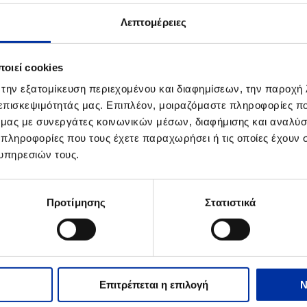
.2014
Λεπτομέρειες
έρωση για τον αεριοποιητή 32-R-003 των Βιομηχανικών Εγκατασ
οιεί cookies
 την εξατομίκευση περιεχομένου και διαφημίσεων, την παροχή
 επισκεψιμότητάς μας. Επιπλέον, μοιραζόμαστε πληροφορίες π
ό μας με συνεργάτες κοινωνικών μέσων, διαφήμισης και αναλύσ
.2008
 πληροφορίες που τους έχετε παραχωρήσει ή τις οποίες έχουν σ
ση αυτοψίας των Επιθεωρητών Περιβάλλοντος στο διυλιστήριο Ελευ
υπηρεσιών τους.
Προτίμησης
Στατιστικά
2.2007
οποιητικό Ασφάλειας OHSAS 18001 στο Διυλιστήριο Ελευσίνας
Επιτρέπεται η επιλογή
Ν