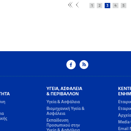
1
2
3
4
5
ΥΓΕΙΑ, ΑΣΦΑΛΕΙΑ
ΚΕΝΤ
ΤΗΤΑ
& ΠΕΡΙΒΑΛΛΟΝ
ΕΝΗΜ
ύνη
Υγεία & Ασφάλεια
Εταιρι
Βιομηχανική Υγεία &
Εταιρι
ια
Ασφάλεια
Αρχεί
ικής
Εκπαίδευση
Media 
Προσωπικού στην
Email 
Υγεία & Ασφάλεια