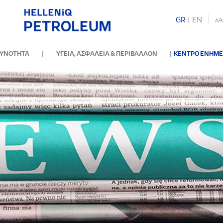
GR
|
ΕΝ
A
A
|
|
ΘΥΝΟΤΗΤΑ
ΥΓΕΙΑ, ΑΣΦΑΛΕΙΑ & ΠΕΡΙΒΑΛΛΟΝ
ΚΕΝΤΡΟ ΕΝΗΜ