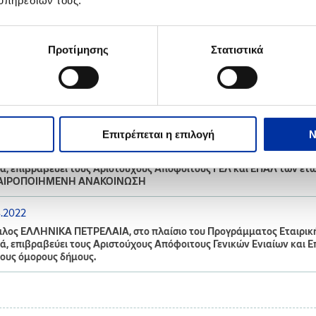
υπηρεσιών τους.
9.2022
ελέσματα Προγράμματος Επιβράβευσης Αριστούχων Αποφοίτων Όμορ
Προτίμησης
Στατιστικά
-2022
9.2022
ρωση για τις Βιομηχανικές Εγκαταστάσεις Θεσσαλονίκης
Επιτρέπεται η επιλογή
Ν
8.2022
λος ΕΛΛΗΝΙΚΑ ΠΕΤΡΕΛΑΙΑ, στο πλαίσιο του Προγράμματος Εταιρικής 
ά, επιβραβεύει τους Αριστούχους Απόφοιτους ΓΕΛ και ΕΠΑΛ των ετών
ΑΙΡΟΠΟΙΗΜΕΝΗ ΑΝΑΚΟΙΝΩΣΗ
8.2022
λος ΕΛΛΗΝΙΚΑ ΠΕΤΡΕΛΑΙΑ, στο πλαίσιο του Προγράμματος Εταιρικής 
ά, επιβραβεύει τους Αριστούχους Απόφοιτους Γενικών Ενιαίων και 
ους όμορους δήμους.