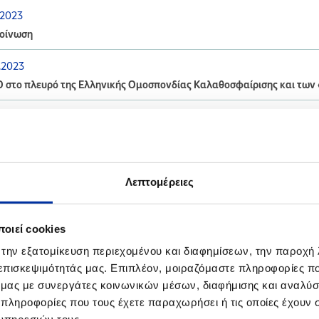
.2023
οίνωση
.2023
Ο στο πλευρό της Ελληνικής Ομοσπονδίας Καλαθοσφαίρισης και των
.2023
ίνωση για τις Βιομηχανικές Εγκαταστάσεις Ασπροπύργου και Ελευσ
Λεπτομέρειες
οιεί cookies
.2022
ργεια Ετήσιας Άσκησης Ετοιμότητας σε συνεργασία με την Πυροσβεσ
 την εξατομίκευση περιεχομένου και διαφημίσεων, την παροχή
σίνας
 επισκεψιμότητάς μας. Επιπλέον, μοιραζόμαστε πληροφορίες π
ό μας με συνεργάτες κοινωνικών μέσων, διαφήμισης και αναλύσ
.2022
 πληροφορίες που τους έχετε παραχωρήσει ή τις οποίες έχουν σ
ρωση για τις Βιομηχανικές Εγκαταστάσεις Θεσσαλονίκης