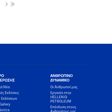
ΡΟ
ΑΝΘΡΩΠΙΝΟ
ΕΡΩΣΗΣ
ΔΥΝΑΜΙΚΟ
κά Νέα
Οι Άνθρωποί μας
κές Εκδόσεις
Εργασία στην
HELLENiQ
ο Εκδόσεων
PETROLEUM
Gallery
Επένδυση στους
Notice
Ανθρώπους μας