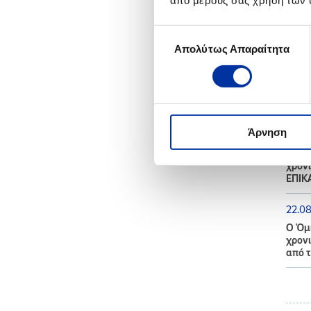
από μέρους σας χρήση των 
20.0
Επιλογή
Αποτ
Απολύτως Απαραίτητα
συγκατάθεσης
2021
02.0
Ενημέ
Άρνηση
25.0
Ο Όμι
χρονι
ΕΠΙΚ
22.0
Ο Όμι
χρονι
από τ