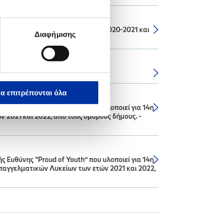
ων Δήμων για τα Σχολικά έτη: 2020-2021 και
Διαφήμισης
α επιτρέπονται όλα
Ευθύνης “Proud of Youth” που υλοποιεί για 14η
 2021 και 2022, από τους όμορους δήμους. -
Ευθύνης “Proud of Youth” που υλοποιεί για 14η
Επαγγελματικών Λυκείων των ετών 2021 και 2022,