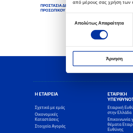
προσ
από μέρους σας χρήση των 
ΠΡΟΣΤΑΣΙΑ ΔΕΔΟΜΕΝΩΝ
ομαλ
ΠΡΟΣΩΠΙΚΟΥ ΧΑΡΑΚΤΗΡΑ
Με αφ
Επιλογή
περιο
Απολύτως Απαραίτητα
συγκατάθεσης
Προστ
Άρνηση
Η ΕΤΑΙΡΕΙΑ
ΕΤΑΙΡΙΚΗ
ΥΠΕΥΘΥΝΟ
Σχετικά με εμάς
Εταιρική Ευθ
στην Ελλάδα
Οικονομικές
Καταστάσεις
Επικοινωνία γ
θέματα Εταιρ
Στοιχεία Αγοράς
Ευθύνης