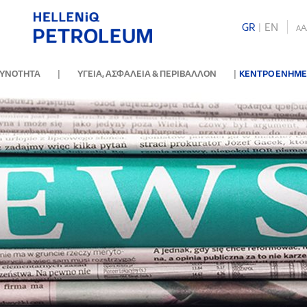
GR
|
ΕΝ
A
A
|
|
ΘΥΝΟΤΗΤΑ
ΥΓΕΙΑ, ΑΣΦΑΛΕΙΑ & ΠΕΡΙΒΑΛΛΟΝ
ΚΕΝΤΡΟ ΕΝΗΜ