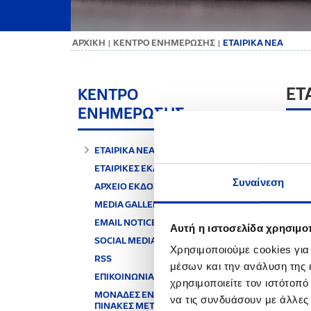
ΑΡΧΙΚΗ
ΚΕΝΤΡΟ ΕΝΗΜΕΡΩΣΗΣ
ΕΤΑΙΡΙΚΑ ΝΕΑ
|
|
ΕΤ
ΚΕΝΤΡΟ
ΕΝΗΜΕΡΩΣΗΣ
Διενέ
Ελευ
ΕΤΑΙΡΙΚΑ ΝΕΑ
08.11
ΕΤΑΙΡΙΚΕΣ ΕΚΔΟΣΕΙΣ
Συναίνεση
ΑΡΧΕΙΟ ΕΚΔΟΣΕΩΝ
Η ΕΛΛ
ότι τ
MEDIA GALLERY
άσκησ
EMAIL NOTICE
συναρ
Αυτή η ιστοσελίδα χρησιμοπ
SOCIAL MEDIA
Η άσκ
Χρησιμοποιούμε cookies για
κινητ
RSS
μέσων και την ανάλυση της
άλλων
ΕΠΙΚΟΙΝΩΝΙΑ
χρησιμοποιείτε τον ιστότοπ
Σημει
ΜΟΝΑΔΕΣ ΕΝΕΡΓΕΙΑΣ &
να τις συνδυάσουν με άλλες
διεθν
ΠΙΝΑΚΕΣ ΜΕΤΑΤΡΟΠΗΣ