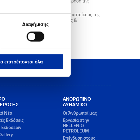
ται από την Πολιτεία, για την διατήρηση της
.Π. Α.Ε. διαβεβαιώνει εκ νέου τους κατοίκους της
λα τα προβλεπόμενα μέτρα Ασφάλειας &
Διαφήμισης
ι ελληνική νομοθεσία.
α επιτρέπονται όλα
ΡΟ
ΑΝΘΡΩΠΙΝΟ
ΕΡΩΣΗΣ
ΔΥΝΑΜΙΚΟ
κά Νέα
Οι Άνθρωποί μας
κές Εκδόσεις
Εργασία στην
HELLENiQ
ο Εκδόσεων
PETROLEUM
Gallery
Επένδυση στους