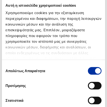
12.06.2014
Αυτή η ιστοσελίδα χρησιμοποιεί cookies
Ανακοίνωση για τις Βιομηχανικές Εγκαταστάσεις Ασπροπύργου
Χρησιμοποιούμε cookies για την εξατομίκευση
περιεχομένου και διαφημίσεων, την παροχή λειτουργιών
12.02.2014
κοινωνικών μέσων και την ανάλυση της
Ενημέρωση για τον αεριοποιητή 32-R-003 των Βιομηχανικών
Εγκαταστάσεων Ελευσίνας των ΕΛΛΗΝΙΚΩΝ ΠΕΤΡΕΛΑΙΩΝ
επισκεψιμότητάς μας. Επιπλέον, μοιραζόμαστε
πληροφορίες που αφορούν τον τρόπο που
χρησιμοποιείτε τον ιστότοπό μας με συνεργάτες
κοινωνικών μέσων, διαφήμισης και αναλύσεων, οι
2008
οποίοι ενδεχομένως να τις συνδυάσουν με άλλες
πληροφορίες που τους έχετε παραχωρήσει ή τις οποίες
27.05.2008
έχουν συλλέξει σε σχέση με την από μέρους σας χρήση
Επιλογή
Έκθεση αυτοψίας των Επιθεωρητών Περιβάλλοντος στο διυλιστήριο
των υπηρεσιών τους.
Απολύτως Απαραίτητα
συγκατάθεσης
Ελευσίνας
Προτίμησης
2007
Στατιστικά
20.02.2007