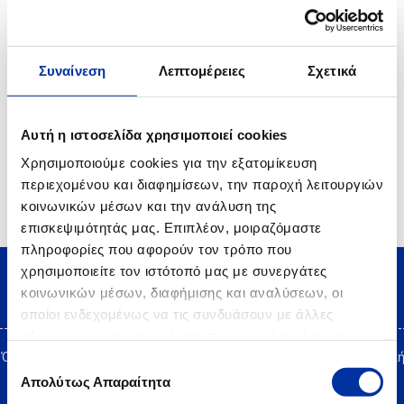
Ο Όμιλος ΕΛΛΗΝΙΚΑ ΠΕΤΡΕΛΑΙΑ, στο πλαίσιο του Προγράμματος Εταιρικής
Ευθύνης “Proud of Youth” που υλοποιεί για 14η χρονιά, επιβραβεύει τους
Αριστούχους Απόφοιτους Γενικών Ενιαίων και Επαγγελματικών Λυκείων
των ετών 2021 και 2022, από τους όμορους δήμους.
Συναίνεση
Λεπτομέρειες
Σχετικά
Αυτή η ιστοσελίδα χρησιμοποιεί cookies
1
2
3
4
5
Χρησιμοποιούμε cookies για την εξατομίκευση
περιεχομένου και διαφημίσεων, την παροχή λειτουργιών
κοινωνικών μέσων και την ανάλυση της
επισκεψιμότητάς μας. Επιπλέον, μοιραζόμαστε
πληροφορίες που αφορούν τον τρόπο που
χρησιμοποιείτε τον ιστότοπό μας με συνεργάτες
κοινωνικών μέσων, διαφήμισης και αναλύσεων, οι
οποίοι ενδεχομένως να τις συνδυάσουν με άλλες
πληροφορίες που τους έχετε παραχωρήσει ή τις οποίες
έχουν συλλέξει σε σχέση με την από μέρους σας χρήση
Όροι Χρήσης
|
Δήλωση Προστασίας Προσωπικών Δεδομένων
|
Πολιτικ
Επιλογή
των υπηρεσιών τους.
Cookies
Site Map
|
Επικοινωνία
|
Desktop view
Απολύτως Απαραίτητα
συγκατάθεσης