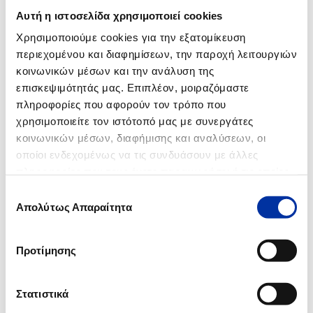
12.06.2014
Αυτή η ιστοσελίδα χρησιμοποιεί cookies
Ανακοίνωση για τις Βιομηχανικές Εγκαταστάσεις Ασπροπύργου
Χρησιμοποιούμε cookies για την εξατομίκευση
περιεχομένου και διαφημίσεων, την παροχή λειτουργιών
12.02.2014
κοινωνικών μέσων και την ανάλυση της
Ενημέρωση για τον αεριοποιητή 32-R-003 των Βιομηχανικών
Εγκαταστάσεων Ελευσίνας των ΕΛΛΗΝΙΚΩΝ ΠΕΤΡΕΛΑΙΩΝ
επισκεψιμότητάς μας. Επιπλέον, μοιραζόμαστε
πληροφορίες που αφορούν τον τρόπο που
χρησιμοποιείτε τον ιστότοπό μας με συνεργάτες
κοινωνικών μέσων, διαφήμισης και αναλύσεων, οι
2008
οποίοι ενδεχομένως να τις συνδυάσουν με άλλες
πληροφορίες που τους έχετε παραχωρήσει ή τις οποίες
27.05.2008
έχουν συλλέξει σε σχέση με την από μέρους σας χρήση
Επιλογή
Έκθεση αυτοψίας των Επιθεωρητών Περιβάλλοντος στο διυλιστήριο
των υπηρεσιών τους.
Απολύτως Απαραίτητα
συγκατάθεσης
Ελευσίνας
Προτίμησης
2007
Στατιστικά
20.02.2007