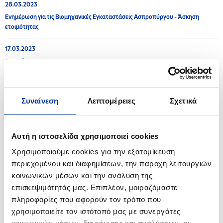
28.03.2023
Ενημέρωση για τις Βιομηχανικές Εγκαταστάσεις Ασπροπύργου - Άσκηση
ετοιμότητας
17.03.2023
Ανακοίνωση
15.03.2023
Η ΕΚΟ στο πλευρό της Ελληνικής Ομοσπονδίας Καλαθοσφαίρισης και των
Συναίνεση
Λεπτομέρειες
Σχετικά
«Γαλανόλευκων Αστεριών»
26.01.2023
Αυτή η ιστοσελίδα χρησιμοποιεί cookies
Ανακοίνωση για τις Βιομηχανικές Εγκαταστάσεις Ασπροπύργου και
Ελευσίνας
Χρησιμοποιούμε cookies για την εξατομίκευση
περιεχομένου και διαφημίσεων, την παροχή λειτουργιών
κοινωνικών μέσων και την ανάλυση της
επισκεψιμότητάς μας. Επιπλέον, μοιραζόμαστε
2022
πληροφορίες που αφορούν τον τρόπο που
χρησιμοποιείτε τον ιστότοπό μας με συνεργάτες
08.11.2022