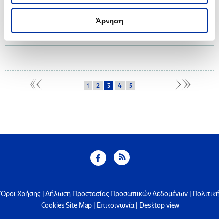
Ο Όμιλος ΕΛΛΗΝΙΚΑ ΠΕΤΡΕΛΑΙΑ, στο πλαίσιο του Προγράμματος Εταιρικής
Ευθύνης “Proud of Youth” που υλοποιεί για 14η χρονιά, επιβραβεύει τους
Άρνηση
Αριστούχους Απόφοιτους Γενικών Ενιαίων και Επαγγελματικών Λυκείων
των ετών 2021 και 2022, από τους όμορους δήμους.
1
2
3
4
5
Όροι Χρήσης
|
Δήλωση Προστασίας Προσωπικών Δεδομένων
|
Πολιτικ
Cookies
Site Map
|
Επικοινωνία
|
Desktop view