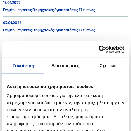
19.01.2022
Ενημέρωση για τις Βιομηχανικές Εγκαταστάσεις Ελευσίνας
03.01.2022
Ενημέρωση για τις Βιομηχανικές Εγκαταστάσεις Ελευσίνας
2021
Συναίνεση
Λεπτομέρειες
Σχετικά
16.12.2021
Ενημέρωση για τις Βιομηχανικές Εγκαταστάσεις Θεσσαλονίκης
Αυτή η ιστοσελίδα χρησιμοποιεί cookies
08.12.2021
Χρησιμοποιούμε cookies για την εξατομίκευση
Ενημέρωση για τις Βιομηχανικές Εγκαταστάσεις Ελευσίνας
περιεχομένου και διαφημίσεων, την παροχή λειτουργιών
κοινωνικών μέσων και την ανάλυση της
08.10.2021
επισκεψιμότητάς μας. Επιπλέον, μοιραζόμαστε
Ανακοίνωση - Βιομηχανικές Εγκαταστάσεις Ελευσίνας
πληροφορίες που αφορούν τον τρόπο που
χρησιμοποιείτε τον ιστότοπό μας με συνεργάτες
30.06.2021