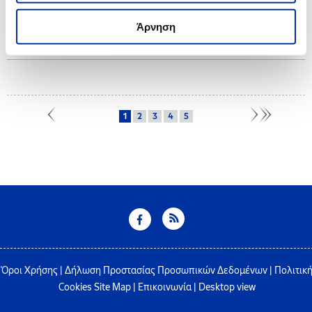
19.04.2024
Άρνηση
ΕΛ.ΠΕ: Εφιστά την προσοχή των πολιτών για επενδυτική απάτη μέσω
διαδικτύου
1
2
3
4
5
Όροι Χρήσης
|
Δήλωση Προστασίας Προσωπικών Δεδομένων
|
Πολιτικ
Cookies
Site Map
|
Επικοινωνία
|
Desktop view