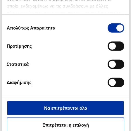
οποίοι ενδεχομένως να τις συνδυάσουν με άλλες
28.03.2025
πληροφορίες που τους έχετε παραχωρήσει ή τις οποίες
Ενημέρωση για Βιομηχανικές Εγκαταστάσεις Ελευσίνας
έχουν συλλέξει σε σχέση με την από μέρους σας χρήση
Επιλογή
των υπηρεσιών τους.
Απολύτως Απαραίτητα
συγκατάθεσης
10.03.2025
Ενημέρωση για τις Βιομηχανικές Εγκαταστάσεις Θεσσαλονίκης
Προτίμησης
2024
Στατιστικά
11.10.2024
Διαφήμισης
Ενημέρωση για τις Βιομηχανικές Εγκαταστάσεις Θεσσαλονίκης
20.05.2024
Ενημέρωση για τις Βιομηχανικές Εγκαταστάσεις Ασπροπύργου
Να επιτρέπονται όλα
17.05.2024
Ενημέρωση για τις Βιομηχανικές Εγκαταστάσεις Ελευσίνας
Επιτρέπεται η επιλογή