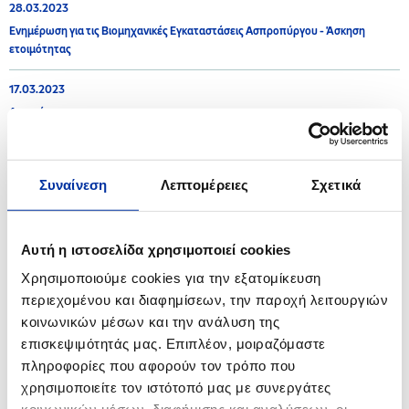
28.03.2023
Ενημέρωση για τις Βιομηχανικές Εγκαταστάσεις Ασπροπύργου - Άσκηση
ετοιμότητας
17.03.2023
Ανακοίνωση
15.03.2023
Η ΕΚΟ στο πλευρό της Ελληνικής Ομοσπονδίας Καλαθοσφαίρισης και των
Συναίνεση
Λεπτομέρειες
Σχετικά
«Γαλανόλευκων Αστεριών»
26.01.2023
Αυτή η ιστοσελίδα χρησιμοποιεί cookies
Ανακοίνωση για τις Βιομηχανικές Εγκαταστάσεις Ασπροπύργου και
Ελευσίνας
Χρησιμοποιούμε cookies για την εξατομίκευση
περιεχομένου και διαφημίσεων, την παροχή λειτουργιών
κοινωνικών μέσων και την ανάλυση της
επισκεψιμότητάς μας. Επιπλέον, μοιραζόμαστε
2022
πληροφορίες που αφορούν τον τρόπο που
χρησιμοποιείτε τον ιστότοπό μας με συνεργάτες
08.11.2022