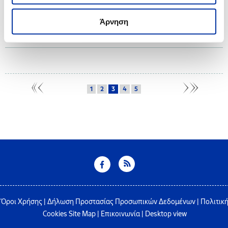
Ο Όμιλος ΕΛΛΗΝΙΚΑ ΠΕΤΡΕΛΑΙΑ, στο πλαίσιο του Προγράμματος Εταιρικής
Ευθύνης “Proud of Youth” που υλοποιεί για 14η χρονιά, επιβραβεύει τους
Άρνηση
Αριστούχους Απόφοιτους Γενικών Ενιαίων και Επαγγελματικών Λυκείων
των ετών 2021 και 2022, από τους όμορους δήμους.
1
2
3
4
5
Όροι Χρήσης
|
Δήλωση Προστασίας Προσωπικών Δεδομένων
|
Πολιτικ
Cookies
Site Map
|
Επικοινωνία
|
Desktop view