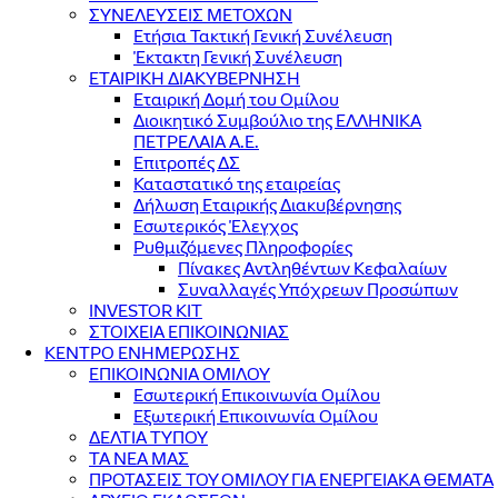
ΣΥΝΕΛΕΥΣΕΙΣ ΜΕΤΟΧΩΝ
Ετήσια Τακτική Γενική Συνέλευση
Έκτακτη Γενική Συνέλευση
ΕΤΑΙΡΙΚΗ ΔΙΑΚΥΒΕΡΝΗΣΗ
Εταιρική Δομή του Ομίλου
Διοικητικό Συμβούλιο της ΕΛΛΗΝΙΚΑ
ΠΕΤΡΕΛΑΙΑ Α.Ε.
Επιτροπές ΔΣ
Καταστατικό της εταιρείας
Δήλωση Εταιρικής Διακυβέρνησης
Εσωτερικός Έλεγχος
Ρυθμιζόμενες Πληροφορίες
Πίνακες Αντληθέντων Κεφαλαίων
Συναλλαγές Υπόχρεων Προσώπων
INVESTOR KIT
ΣΤΟΙΧΕΙΑ ΕΠΙΚΟΙΝΩΝΙΑΣ
ΚΕΝΤΡΟ ΕΝΗΜΕΡΩΣΗΣ
ΕΠΙΚΟΙΝΩΝΙΑ ΟΜΙΛΟΥ
Εσωτερική Επικοινωνία Ομίλου
Εξωτερική Επικοινωνία Ομίλου
ΔΕΛΤΙΑ ΤΥΠΟΥ
ΤΑ ΝΕΑ ΜΑΣ
ΠΡΟΤΑΣΕΙΣ ΤΟΥ ΟΜΙΛΟΥ ΓΙΑ ΕΝΕΡΓΕΙΑΚΑ ΘΕΜΑΤΑ