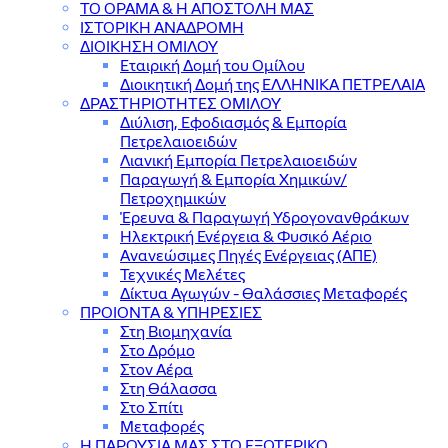
ΤΟ ΟΡΑΜΑ & Η ΑΠΟΣΤΟΛΗ ΜΑΣ
ΙΣΤΟΡΙΚΗ ΑΝΑΔΡΟΜΗ
ΔΙΟΙΚΗΣΗ ΟΜΙΛΟΥ
Εταιρική Δομή του Ομίλου
Διοικητική Δομή της ΕΛΛΗΝΙΚΑ ΠΕΤΡΕΛΑΙΑ
ΔΡΑΣΤΗΡΙΟΤΗΤΕΣ ΟΜΙΛΟΥ
Διύλιση, Εφοδιασμός & Εμπορία
Πετρελαιοειδών
Λιανική Εμπορία Πετρελαιοειδών
Παραγωγή & Εμπορία Χημικών/
Πετροχημικών
Έρευνα & Παραγωγή Υδρογονανθράκων
Ηλεκτρική Ενέργεια & Φυσικό Αέριο
Ανανεώσιμες Πηγές Ενέργειας (ΑΠΕ)
Τεχνικές Μελέτες
Δίκτυα Αγωγών - Θαλάσσιες Μεταφορές
ΠΡΟΙΟΝΤΑ & YΠΗΡΕΣΙΕΣ
Στη Βιομηχανία
Στο Δρόμο
Στον Αέρα
Στη Θάλασσα
Στο Σπίτι
Μεταφορές
Η ΠΑΡΟΥΣΙΑ ΜΑΣ ΣΤΟ ΕΞΩΤΕΡΙΚΟ