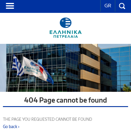
GR
404 Page cannot be found
THE PAGE YOU REQUESTED CANNOT BE FOUND
Go back ›