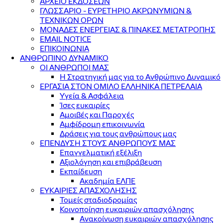
ΑΡΧΕΙΟ ΕΚΔΟΣΕΩΝ
ΓΛΩΣΣΑΡΙΟ - ΕΥΡΕΤΗΡΙΟ ΑΚΡΩΝΥΜΙΩΝ &
ΤΕΧΝΙΚΩΝ ΟΡΩΝ
ΜΟΝΑΔΕΣ ΕΝΕΡΓΕΙΑΣ & ΠΙΝΑΚΕΣ ΜΕΤΑΤΡΟΠΗΣ
EMAIL NOTICE
ΕΠΙΚΟΙΝΩΝΙΑ
ΑΝΘΡΩΠΙΝΟ ΔΥΝΑΜΙΚΟ
ΟΙ ΑΝΘΡΩΠΟΙ ΜΑΣ
Η Στρατηγική μας για το Ανθρώπινο Δυναμικό
ΕΡΓΑΣΙΑ ΣΤΟΝ ΟΜΙΛΟ ΕΛΛΗΝΙΚΑ ΠΕΤΡΕΛΑΙΑ
Υγεία & Ασφάλεια
Ίσες ευκαιρίες
Αμοιβές και Παροχές
Αμφίδρομη επικοινωνία
Δράσεις για τους ανθρώπους μας
ΕΠΕΝΔΥΣΗ ΣΤΟΥΣ ΑΝΘΡΩΠΟΥΣ ΜΑΣ
Επαγγελματική εξέλιξη
Αξιολόγηση και επιβράβευση
Εκπαίδευση
Ακαδημία ΕΛΠΕ
ΕΥΚΑΙΡΙΕΣ ΑΠΑΣΧΟΛΗΣΗΣ
Τομείς σταδιοδρομίας
Κοινοποίηση ευκαιριών απασχόλησης
Ανακοίνωση ευκαιριών απασχόλησης