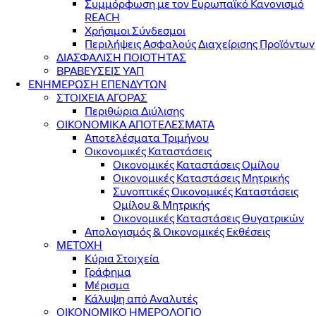
Συμμόρφωση με τον Ευρωπαϊκό Κανονισμό
REACH
Χρήσιμοι Σύνδεσμοι
Περιλήψεις Ασφαλούς Διαχείρισης Προϊόντων
ΔΙΑΣΦΑΛΙΣΗ ΠΟΙΟΤΗΤΑΣ
ΒΡΑΒΕΥΣΕΙΣ ΥΑΠ
ΕΝΗΜΕΡΩΣΗ ΕΠΕΝΔΥΤΩΝ
ΣΤΟΙΧΕΙΑ ΑΓΟΡΑΣ
Περιθώρια Διύλισης
ΟΙΚΟΝΟΜΙΚΑ ΑΠΟΤΕΛΕΣΜΑΤΑ
Αποτελέσματα Τριμήνου
Οικονομικές Καταστάσεις
Οικονομικές Καταστάσεις Ομίλου
Οικονομικές Καταστάσεις Μητρικής
Συνοπτικές Οικονομικές Καταστάσεις
Ομίλου & Μητρικής
Οικονομικές Καταστάσεις Θυγατρικών
Απολογισμός & Οικονομικές Εκθέσεις
ΜΕΤΟΧΗ
Κύρια Στοιχεία
Γράφημα
Μέρισμα
Κάλυψη από Αναλυτές
ΟΙΚΟΝΟΜΙΚΟ ΗΜΕΡΟΛΟΓΙΟ