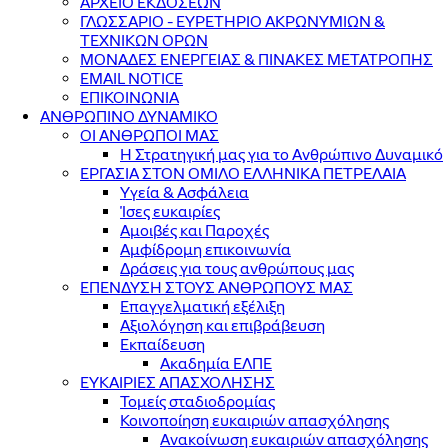
ΑΡΧΕΙΟ ΕΚΔΟΣΕΩΝ
ΓΛΩΣΣΑΡΙΟ - ΕΥΡΕΤΗΡΙΟ ΑΚΡΩΝΥΜΙΩΝ &
ΤΕΧΝΙΚΩΝ ΟΡΩΝ
ΜΟΝΑΔΕΣ ΕΝΕΡΓΕΙΑΣ & ΠΙΝΑΚΕΣ ΜΕΤΑΤΡΟΠΗΣ
EMAIL NOTICE
ΕΠΙΚΟΙΝΩΝΙΑ
ΑΝΘΡΩΠΙΝΟ ΔΥΝΑΜΙΚΟ
ΟΙ ΑΝΘΡΩΠΟΙ ΜΑΣ
Η Στρατηγική μας για το Ανθρώπινο Δυναμικό
ΕΡΓΑΣΙΑ ΣΤΟΝ ΟΜΙΛΟ ΕΛΛΗΝΙΚΑ ΠΕΤΡΕΛΑΙΑ
Υγεία & Ασφάλεια
Ίσες ευκαιρίες
Αμοιβές και Παροχές
Αμφίδρομη επικοινωνία
Δράσεις για τους ανθρώπους μας
ΕΠΕΝΔΥΣΗ ΣΤΟΥΣ ΑΝΘΡΩΠΟΥΣ ΜΑΣ
Επαγγελματική εξέλιξη
Αξιολόγηση και επιβράβευση
Εκπαίδευση
Ακαδημία ΕΛΠΕ
ΕΥΚΑΙΡΙΕΣ ΑΠΑΣΧΟΛΗΣΗΣ
Τομείς σταδιοδρομίας
Κοινοποίηση ευκαιριών απασχόλησης
Ανακοίνωση ευκαιριών απασχόλησης