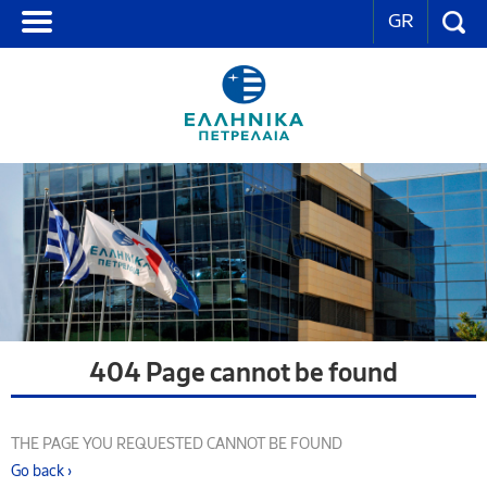
GR
404 Page cannot be found
THE PAGE YOU REQUESTED CANNOT BE FOUND
Go back ›