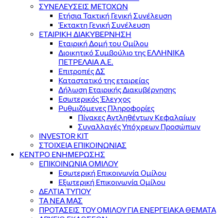
ΣΥΝΕΛΕΥΣΕΙΣ ΜΕΤΟΧΩΝ
Ετήσια Τακτική Γενική Συνέλευση
Έκτακτη Γενική Συνέλευση
ΕΤΑΙΡΙΚΗ ΔΙΑΚΥΒΕΡΝΗΣΗ
Εταιρική Δομή του Ομίλου
Διοικητικό Συμβούλιο της ΕΛΛΗΝΙΚΑ
ΠΕΤΡΕΛΑΙΑ Α.Ε.
Επιτροπές ΔΣ
Καταστατικό της εταιρείας
Δήλωση Εταιρικής Διακυβέρνησης
Εσωτερικός Έλεγχος
Ρυθμιζόμενες Πληροφορίες
Πίνακες Αντληθέντων Κεφαλαίων
Συναλλαγές Υπόχρεων Προσώπων
INVESTOR KIT
ΣΤΟΙΧΕΙΑ ΕΠΙΚΟΙΝΩΝΙΑΣ
ΚΕΝΤΡΟ ΕΝΗΜΕΡΩΣΗΣ
ΕΠΙΚΟΙΝΩΝΙΑ ΟΜΙΛΟΥ
Εσωτερική Επικοινωνία Ομίλου
Εξωτερική Επικοινωνία Ομίλου
ΔΕΛΤΙΑ ΤΥΠΟΥ
ΤΑ ΝΕΑ ΜΑΣ
ΠΡΟΤΑΣΕΙΣ ΤΟΥ ΟΜΙΛΟΥ ΓΙΑ ΕΝΕΡΓΕΙΑΚΑ ΘΕΜΑΤΑ