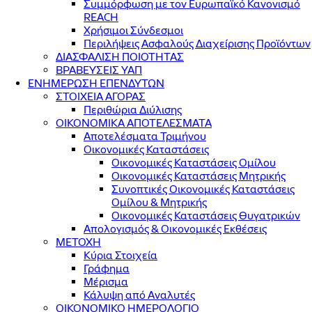
Συμμόρφωση με τον Ευρωπαϊκό Κανονισμό
REACH
Χρήσιμοι Σύνδεσμοι
Περιλήψεις Ασφαλούς Διαχείρισης Προϊόντων
ΔΙΑΣΦΑΛΙΣΗ ΠΟΙΟΤΗΤΑΣ
ΒΡΑΒΕΥΣΕΙΣ ΥΑΠ
ΕΝΗΜΕΡΩΣΗ ΕΠΕΝΔΥΤΩΝ
ΣΤΟΙΧΕΙΑ ΑΓΟΡΑΣ
Περιθώρια Διύλισης
ΟΙΚΟΝΟΜΙΚΑ ΑΠΟΤΕΛΕΣΜΑΤΑ
Αποτελέσματα Τριμήνου
Οικονομικές Καταστάσεις
Οικονομικές Καταστάσεις Ομίλου
Οικονομικές Καταστάσεις Μητρικής
Συνοπτικές Οικονομικές Καταστάσεις
Ομίλου & Μητρικής
Οικονομικές Καταστάσεις Θυγατρικών
Απολογισμός & Οικονομικές Εκθέσεις
ΜΕΤΟΧΗ
Κύρια Στοιχεία
Γράφημα
Μέρισμα
Κάλυψη από Αναλυτές
ΟΙΚΟΝΟΜΙΚΟ ΗΜΕΡΟΛΟΓΙΟ