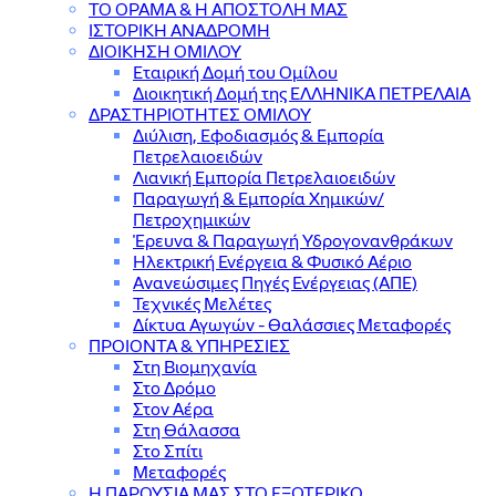
ΤΟ ΟΡΑΜΑ & Η ΑΠΟΣΤΟΛΗ ΜΑΣ
ΙΣΤΟΡΙΚΗ ΑΝΑΔΡΟΜΗ
ΔΙΟΙΚΗΣΗ ΟΜΙΛΟΥ
Εταιρική Δομή του Ομίλου
Διοικητική Δομή της ΕΛΛΗΝΙΚΑ ΠΕΤΡΕΛΑΙΑ
ΔΡΑΣΤΗΡΙΟΤΗΤΕΣ ΟΜΙΛΟΥ
Διύλιση, Εφοδιασμός & Εμπορία
Πετρελαιοειδών
Λιανική Εμπορία Πετρελαιοειδών
Παραγωγή & Εμπορία Χημικών/
Πετροχημικών
Έρευνα & Παραγωγή Υδρογονανθράκων
Ηλεκτρική Ενέργεια & Φυσικό Αέριο
Ανανεώσιμες Πηγές Ενέργειας (ΑΠΕ)
Τεχνικές Μελέτες
Δίκτυα Αγωγών - Θαλάσσιες Μεταφορές
ΠΡΟΙΟΝΤΑ & YΠΗΡΕΣΙΕΣ
Στη Βιομηχανία
Στο Δρόμο
Στον Αέρα
Στη Θάλασσα
Στο Σπίτι
Μεταφορές
Η ΠΑΡΟΥΣΙΑ ΜΑΣ ΣΤΟ ΕΞΩΤΕΡΙΚΟ