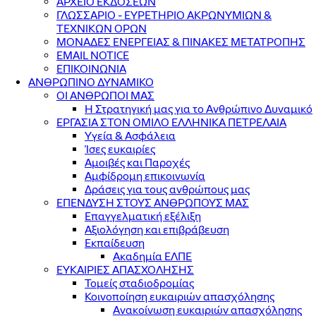
ΑΡΧΕΙΟ ΕΚΔΟΣΕΩΝ
ΓΛΩΣΣΑΡΙΟ - ΕΥΡΕΤΗΡΙΟ ΑΚΡΩΝΥΜΙΩΝ &
ΤΕΧΝΙΚΩΝ ΟΡΩΝ
ΜΟΝΑΔΕΣ ΕΝΕΡΓΕΙΑΣ & ΠΙΝΑΚΕΣ ΜΕΤΑΤΡΟΠΗΣ
EMAIL NOTICE
ΕΠΙΚΟΙΝΩΝΙΑ
ΑΝΘΡΩΠΙΝΟ ΔΥΝΑΜΙΚΟ
ΟΙ ΑΝΘΡΩΠΟΙ ΜΑΣ
Η Στρατηγική μας για το Ανθρώπινο Δυναμικό
ΕΡΓΑΣΙΑ ΣΤΟΝ ΟΜΙΛΟ ΕΛΛΗΝΙΚΑ ΠΕΤΡΕΛΑΙΑ
Υγεία & Ασφάλεια
Ίσες ευκαιρίες
Αμοιβές και Παροχές
Αμφίδρομη επικοινωνία
Δράσεις για τους ανθρώπους μας
ΕΠΕΝΔΥΣΗ ΣΤΟΥΣ ΑΝΘΡΩΠΟΥΣ ΜΑΣ
Επαγγελματική εξέλιξη
Αξιολόγηση και επιβράβευση
Εκπαίδευση
Ακαδημία ΕΛΠΕ
ΕΥΚΑΙΡΙΕΣ ΑΠΑΣΧΟΛΗΣΗΣ
Τομείς σταδιοδρομίας
Κοινοποίηση ευκαιριών απασχόλησης
Ανακοίνωση ευκαιριών απασχόλησης