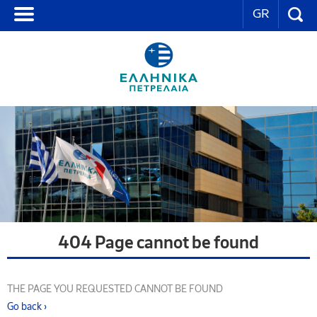
GR
404 Page cannot be found
THE PAGE YOU REQUESTED CANNOT BE FOUND
Go back ›