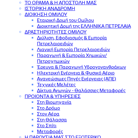
ΤΟ ΟΡΑΜΑ & Η ΑΠΟΣΤΟΛΗ ΜΑΣ
ΙΣΤΟΡΙΚΗ ΑΝΑΔΡΟΜΗ
ΔΙΟΙΚΗΣΗ ΟΜΙΛΟΥ
Εταιρική Δομή του Ομίλου
Διοικητική Δομή της ΕΛΛΗΝΙΚΑ ΠΕΤΡΕΛΑΙΑ
ΔΡΑΣΤΗΡΙΟΤΗΤΕΣ ΟΜΙΛΟΥ
Διύλιση, Εφοδιασμός & Εμπορία
Πετρελαιοειδών
Λιανική Εμπορία Πετρελαιοειδών
Παραγωγή & Εμπορία Χημικών/
Πετροχημικών
Έρευνα & Παραγωγή Υδρογονανθράκων
Ηλεκτρική Ενέργεια & Φυσικό Αέριο
Ανανεώσιμες Πηγές Ενέργειας (ΑΠΕ)
Τεχνικές Μελέτες
Δίκτυα Αγωγών - Θαλάσσιες Μεταφορές
ΠΡΟΙΟΝΤΑ & YΠΗΡΕΣΙΕΣ
Στη Βιομηχανία
Στο Δρόμο
Στον Αέρα
Στη Θάλασσα
Στο Σπίτι
Μεταφορές
Η ΠΑΡΟΥΣΙΑ ΜΑΣ ΣΤΟ ΕΞΩΤΕΡΙΚΟ