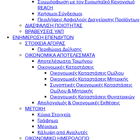
Συμμόρφωση με τον Ευρωπαϊκό Κανονισμό
REACH
Χρήσιμοι Σύνδεσμοι
Περιλήψεις Ασφαλούς Διαχείρισης Προϊόντων
ΔΙΑΣΦΑΛΙΣΗ ΠΟΙΟΤΗΤΑΣ
ΒΡΑΒΕΥΣΕΙΣ ΥΑΠ
ΕΝΗΜΕΡΩΣΗ ΕΠΕΝΔΥΤΩΝ
ΣΤΟΙΧΕΙΑ ΑΓΟΡΑΣ
Περιθώρια Διύλισης
ΟΙΚΟΝΟΜΙΚΑ ΑΠΟΤΕΛΕΣΜΑΤΑ
Αποτελέσματα Τριμήνου
Οικονομικές Καταστάσεις
Οικονομικές Καταστάσεις Ομίλου
Οικονομικές Καταστάσεις Μητρικής
Συνοπτικές Οικονομικές Καταστάσεις
Ομίλου & Μητρικής
Οικονομικές Καταστάσεις Θυγατρικών
Απολογισμός & Οικονομικές Εκθέσεις
ΜΕΤΟΧΗ
Κύρια Στοιχεία
Γράφημα
Μέρισμα
Κάλυψη από Αναλυτές
ΟΙΚΟΝΟΜΙΚΟ ΗΜΕΡΟΛΟΓΙΟ