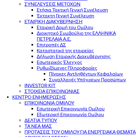
ΣΥΝΕΛΕΥΣΕΙΣ ΜΕΤΟΧΩΝ
Ετήσια Τακτική Γενική Συνέλευση
Έκτακτη Γενική Συνέλευση
ΕΤΑΙΡΙΚΗ ΔΙΑΚΥΒΕΡΝΗΣΗ
Εταιρική Δομή του Ομίλου
Διοικητικό Συμβούλιο της ΕΛΛΗΝΙΚΑ
ΠΕΤΡΕΛΑΙΑ Α.Ε.
Επιτροπές ΔΣ
Καταστατικό της εταιρείας
Δήλωση Εταιρικής Διακυβέρνησης
Εσωτερικός Έλεγχος
Ρυθμιζόμενες Πληροφορίες
Πίνακες Αντληθέντων Κεφαλαίων
Συναλλαγές Υπόχρεων Προσώπων
INVESTOR KIT
ΣΤΟΙΧΕΙΑ ΕΠΙΚΟΙΝΩΝΙΑΣ
ΚΕΝΤΡΟ ΕΝΗΜΕΡΩΣΗΣ
ΕΠΙΚΟΙΝΩΝΙΑ ΟΜΙΛΟΥ
Εσωτερική Επικοινωνία Ομίλου
Εξωτερική Επικοινωνία Ομίλου
ΔΕΛΤΙΑ ΤΥΠΟΥ
ΤΑ ΝΕΑ ΜΑΣ
ΠΡΟΤΑΣΕΙΣ ΤΟΥ ΟΜΙΛΟΥ ΓΙΑ ΕΝΕΡΓΕΙΑΚΑ ΘΕΜΑΤΑ