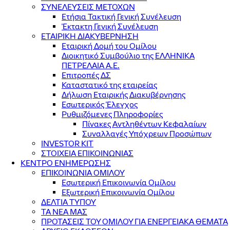
ΣΥΝΕΛΕΥΣΕΙΣ ΜΕΤΟΧΩΝ
Ετήσια Τακτική Γενική Συνέλευση
Έκτακτη Γενική Συνέλευση
ΕΤΑΙΡΙΚΗ ΔΙΑΚΥΒΕΡΝΗΣΗ
Εταιρική Δομή του Ομίλου
Διοικητικό Συμβούλιο της ΕΛΛΗΝΙΚΑ
ΠΕΤΡΕΛΑΙΑ Α.Ε.
Επιτροπές ΔΣ
Καταστατικό της εταιρείας
Δήλωση Εταιρικής Διακυβέρνησης
Εσωτερικός Έλεγχος
Ρυθμιζόμενες Πληροφορίες
Πίνακες Αντληθέντων Κεφαλαίων
Συναλλαγές Υπόχρεων Προσώπων
INVESTOR KIT
ΣΤΟΙΧΕΙΑ ΕΠΙΚΟΙΝΩΝΙΑΣ
ΚΕΝΤΡΟ ΕΝΗΜΕΡΩΣΗΣ
ΕΠΙΚΟΙΝΩΝΙΑ ΟΜΙΛΟΥ
Εσωτερική Επικοινωνία Ομίλου
Εξωτερική Επικοινωνία Ομίλου
ΔΕΛΤΙΑ ΤΥΠΟΥ
ΤΑ ΝΕΑ ΜΑΣ
ΠΡΟΤΑΣΕΙΣ ΤΟΥ ΟΜΙΛΟΥ ΓΙΑ ΕΝΕΡΓΕΙΑΚΑ ΘΕΜΑΤΑ