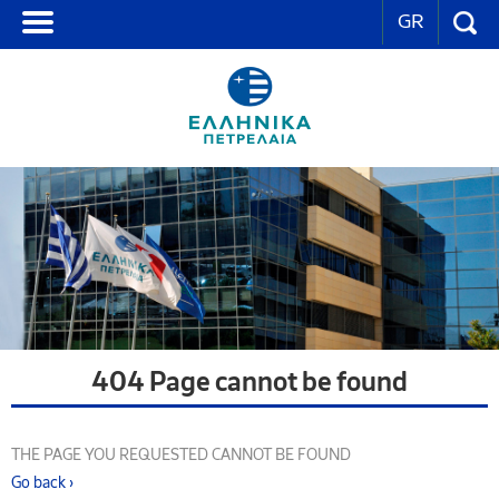
GR
404 Page cannot be found
THE PAGE YOU REQUESTED CANNOT BE FOUND
Go back ›