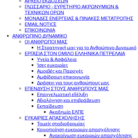
ΑΡΧΕΙΟ ΕΚΔΟΣΕΩΝ
ΓΛΩΣΣΑΡΙΟ - ΕΥΡΕΤΗΡΙΟ ΑΚΡΩΝΥΜΙΩΝ &
ΤΕΧΝΙΚΩΝ ΟΡΩΝ
ΜΟΝΑΔΕΣ ΕΝΕΡΓΕΙΑΣ & ΠΙΝΑΚΕΣ ΜΕΤΑΤΡΟΠΗΣ
EMAIL NOTICE
ΕΠΙΚΟΙΝΩΝΙΑ
ΑΝΘΡΩΠΙΝΟ ΔΥΝΑΜΙΚΟ
ΟΙ ΑΝΘΡΩΠΟΙ ΜΑΣ
Η Στρατηγική μας για το Ανθρώπινο Δυναμικό
ΕΡΓΑΣΙΑ ΣΤΟΝ ΟΜΙΛΟ ΕΛΛΗΝΙΚΑ ΠΕΤΡΕΛΑΙΑ
Υγεία & Ασφάλεια
Ίσες ευκαιρίες
Αμοιβές και Παροχές
Αμφίδρομη επικοινωνία
Δράσεις για τους ανθρώπους μας
ΕΠΕΝΔΥΣΗ ΣΤΟΥΣ ΑΝΘΡΩΠΟΥΣ ΜΑΣ
Επαγγελματική εξέλιξη
Αξιολόγηση και επιβράβευση
Εκπαίδευση
Ακαδημία ΕΛΠΕ
ΕΥΚΑΙΡΙΕΣ ΑΠΑΣΧΟΛΗΣΗΣ
Τομείς σταδιοδρομίας
Κοινοποίηση ευκαιριών απασχόλησης
Ανακοίνωση ευκαιριών απασχόλησης