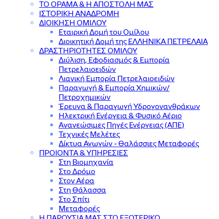
ΤΟ ΟΡΑΜΑ & Η ΑΠΟΣΤΟΛΗ ΜΑΣ
ΙΣΤΟΡΙΚΗ ΑΝΑΔΡΟΜΗ
ΔΙΟΙΚΗΣΗ ΟΜΙΛΟΥ
Εταιρική Δομή του Ομίλου
Διοικητική Δομή της ΕΛΛΗΝΙΚΑ ΠΕΤΡΕΛΑΙΑ
ΔΡΑΣΤΗΡΙΟΤΗΤΕΣ ΟΜΙΛΟΥ
Διύλιση, Εφοδιασμός & Εμπορία
Πετρελαιοειδών
Λιανική Εμπορία Πετρελαιοειδών
Παραγωγή & Εμπορία Χημικών/
Πετροχημικών
Έρευνα & Παραγωγή Υδρογονανθράκων
Ηλεκτρική Ενέργεια & Φυσικό Αέριο
Ανανεώσιμες Πηγές Ενέργειας (ΑΠΕ)
Τεχνικές Μελέτες
Δίκτυα Αγωγών - Θαλάσσιες Μεταφορές
ΠΡΟΙΟΝΤΑ & YΠΗΡΕΣΙΕΣ
Στη Βιομηχανία
Στο Δρόμο
Στον Αέρα
Στη Θάλασσα
Στο Σπίτι
Μεταφορές
Η ΠΑΡΟΥΣΙΑ ΜΑΣ ΣΤΟ ΕΞΩΤΕΡΙΚΟ