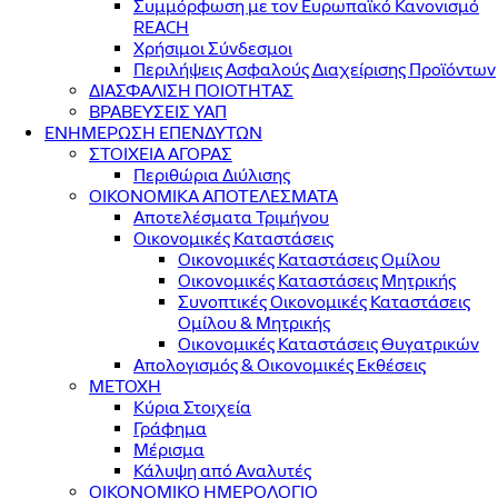
Συμμόρφωση με τον Ευρωπαϊκό Κανονισμό
REACH
Χρήσιμοι Σύνδεσμοι
Περιλήψεις Ασφαλούς Διαχείρισης Προϊόντων
ΔΙΑΣΦΑΛΙΣΗ ΠΟΙΟΤΗΤΑΣ
ΒΡΑΒΕΥΣΕΙΣ ΥΑΠ
ΕΝΗΜΕΡΩΣΗ ΕΠΕΝΔΥΤΩΝ
ΣΤΟΙΧΕΙΑ ΑΓΟΡΑΣ
Περιθώρια Διύλισης
ΟΙΚΟΝΟΜΙΚΑ ΑΠΟΤΕΛΕΣΜΑΤΑ
Αποτελέσματα Τριμήνου
Οικονομικές Καταστάσεις
Οικονομικές Καταστάσεις Ομίλου
Οικονομικές Καταστάσεις Μητρικής
Συνοπτικές Οικονομικές Καταστάσεις
Ομίλου & Μητρικής
Οικονομικές Καταστάσεις Θυγατρικών
Απολογισμός & Οικονομικές Εκθέσεις
ΜΕΤΟΧΗ
Κύρια Στοιχεία
Γράφημα
Μέρισμα
Κάλυψη από Αναλυτές
ΟΙΚΟΝΟΜΙΚΟ ΗΜΕΡΟΛΟΓΙΟ