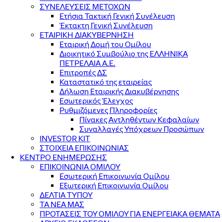
ΣΥΝΕΛΕΥΣΕΙΣ ΜΕΤΟΧΩΝ
Ετήσια Τακτική Γενική Συνέλευση
Έκτακτη Γενική Συνέλευση
ΕΤΑΙΡΙΚΗ ΔΙΑΚΥΒΕΡΝΗΣΗ
Εταιρική Δομή του Ομίλου
Διοικητικό Συμβούλιο της ΕΛΛΗΝΙΚΑ
ΠΕΤΡΕΛΑΙΑ Α.Ε.
Επιτροπές ΔΣ
Καταστατικό της εταιρείας
Δήλωση Εταιρικής Διακυβέρνησης
Εσωτερικός Έλεγχος
Ρυθμιζόμενες Πληροφορίες
Πίνακες Αντληθέντων Κεφαλαίων
Συναλλαγές Υπόχρεων Προσώπων
INVESTOR KIT
ΣΤΟΙΧΕΙΑ ΕΠΙΚΟΙΝΩΝΙΑΣ
ΚΕΝΤΡΟ ΕΝΗΜΕΡΩΣΗΣ
ΕΠΙΚΟΙΝΩΝΙΑ ΟΜΙΛΟΥ
Εσωτερική Επικοινωνία Ομίλου
Εξωτερική Επικοινωνία Ομίλου
ΔΕΛΤΙΑ ΤΥΠΟΥ
ΤΑ ΝΕΑ ΜΑΣ
ΠΡΟΤΑΣΕΙΣ ΤΟΥ ΟΜΙΛΟΥ ΓΙΑ ΕΝΕΡΓΕΙΑΚΑ ΘΕΜΑΤΑ