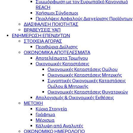
Συμμόρφωση με τον Ευρωπαϊκό Κανονισμό
REACH
Χρήσιμοι Σύνδεσμοι
Περιλήψεις Ασφαλούς Διαχείρισης Προϊόντων
ΔΙΑΣΦΑΛΙΣΗ ΠΟΙΟΤΗΤΑΣ
ΒΡΑΒΕΥΣΕΙΣ ΥΑΠ
ΕΝΗΜΕΡΩΣΗ ΕΠΕΝΔΥΤΩΝ
ΣΤΟΙΧΕΙΑ ΑΓΟΡΑΣ
Περιθώρια Διύλισης
ΟΙΚΟΝΟΜΙΚΑ ΑΠΟΤΕΛΕΣΜΑΤΑ
Αποτελέσματα Τριμήνου
Οικονομικές Καταστάσεις
Οικονομικές Καταστάσεις Ομίλου
Οικονομικές Καταστάσεις Μητρικής
Συνοπτικές Οικονομικές Καταστάσεις
Ομίλου & Μητρικής
Οικονομικές Καταστάσεις Θυγατρικών
Απολογισμός & Οικονομικές Εκθέσεις
ΜΕΤΟΧΗ
Κύρια Στοιχεία
Γράφημα
Μέρισμα
Κάλυψη από Αναλυτές
ΟΙΚΟΝΟΜΙΚΟ ΗΜΕΡΟΛΟΓΙΟ