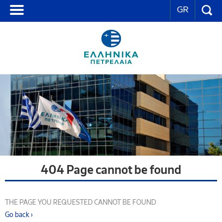
GR
404 Page cannot be found
THE PAGE YOU REQUESTED CANNOT BE FOUND
Go back ›