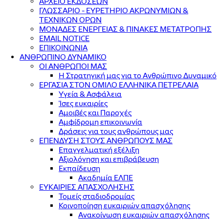
ΑΡΧΕΙΟ ΕΚΔΟΣΕΩΝ
ΓΛΩΣΣΑΡΙΟ - ΕΥΡΕΤΗΡΙΟ ΑΚΡΩΝΥΜΙΩΝ &
ΤΕΧΝΙΚΩΝ ΟΡΩΝ
ΜΟΝΑΔΕΣ ΕΝΕΡΓΕΙΑΣ & ΠΙΝΑΚΕΣ ΜΕΤΑΤΡΟΠΗΣ
EMAIL NOTICE
ΕΠΙΚΟΙΝΩΝΙΑ
ΑΝΘΡΩΠΙΝΟ ΔΥΝΑΜΙΚΟ
ΟΙ ΑΝΘΡΩΠΟΙ ΜΑΣ
Η Στρατηγική μας για το Ανθρώπινο Δυναμικό
ΕΡΓΑΣΙΑ ΣΤΟΝ ΟΜΙΛΟ ΕΛΛΗΝΙΚΑ ΠΕΤΡΕΛΑΙΑ
Υγεία & Ασφάλεια
Ίσες ευκαιρίες
Αμοιβές και Παροχές
Αμφίδρομη επικοινωνία
Δράσεις για τους ανθρώπους μας
ΕΠΕΝΔΥΣΗ ΣΤΟΥΣ ΑΝΘΡΩΠΟΥΣ ΜΑΣ
Επαγγελματική εξέλιξη
Αξιολόγηση και επιβράβευση
Εκπαίδευση
Ακαδημία ΕΛΠΕ
ΕΥΚΑΙΡΙΕΣ ΑΠΑΣΧΟΛΗΣΗΣ
Τομείς σταδιοδρομίας
Κοινοποίηση ευκαιριών απασχόλησης
Ανακοίνωση ευκαιριών απασχόλησης