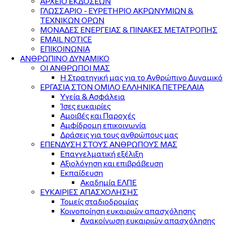
ΑΡΧΕΙΟ ΕΚΔΟΣΕΩΝ
ΓΛΩΣΣΑΡΙΟ - ΕΥΡΕΤΗΡΙΟ ΑΚΡΩΝΥΜΙΩΝ &
ΤΕΧΝΙΚΩΝ ΟΡΩΝ
ΜΟΝΑΔΕΣ ΕΝΕΡΓΕΙΑΣ & ΠΙΝΑΚΕΣ ΜΕΤΑΤΡΟΠΗΣ
EMAIL NOTICE
ΕΠΙΚΟΙΝΩΝΙΑ
ΑΝΘΡΩΠΙΝΟ ΔΥΝΑΜΙΚΟ
ΟΙ ΑΝΘΡΩΠΟΙ ΜΑΣ
Η Στρατηγική μας για το Ανθρώπινο Δυναμικό
ΕΡΓΑΣΙΑ ΣΤΟΝ ΟΜΙΛΟ ΕΛΛΗΝΙΚΑ ΠΕΤΡΕΛΑΙΑ
Υγεία & Ασφάλεια
Ίσες ευκαιρίες
Αμοιβές και Παροχές
Αμφίδρομη επικοινωνία
Δράσεις για τους ανθρώπους μας
ΕΠΕΝΔΥΣΗ ΣΤΟΥΣ ΑΝΘΡΩΠΟΥΣ ΜΑΣ
Επαγγελματική εξέλιξη
Αξιολόγηση και επιβράβευση
Εκπαίδευση
Ακαδημία ΕΛΠΕ
ΕΥΚΑΙΡΙΕΣ ΑΠΑΣΧΟΛΗΣΗΣ
Τομείς σταδιοδρομίας
Κοινοποίηση ευκαιριών απασχόλησης
Ανακοίνωση ευκαιριών απασχόλησης