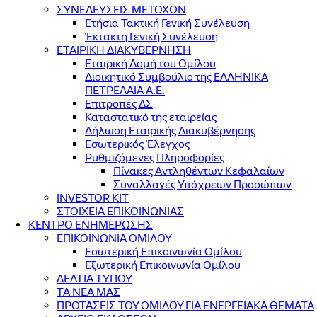
ΣΥΝΕΛΕΥΣΕΙΣ ΜΕΤΟΧΩΝ
Ετήσια Τακτική Γενική Συνέλευση
Έκτακτη Γενική Συνέλευση
ΕΤΑΙΡΙΚΗ ΔΙΑΚΥΒΕΡΝΗΣΗ
Εταιρική Δομή του Ομίλου
Διοικητικό Συμβούλιο της ΕΛΛΗΝΙΚΑ
ΠΕΤΡΕΛΑΙΑ Α.Ε.
Επιτροπές ΔΣ
Καταστατικό της εταιρείας
Δήλωση Εταιρικής Διακυβέρνησης
Εσωτερικός Έλεγχος
Ρυθμιζόμενες Πληροφορίες
Πίνακες Αντληθέντων Κεφαλαίων
Συναλλαγές Υπόχρεων Προσώπων
INVESTOR KIT
ΣΤΟΙΧΕΙΑ ΕΠΙΚΟΙΝΩΝΙΑΣ
ΚΕΝΤΡΟ ΕΝΗΜΕΡΩΣΗΣ
ΕΠΙΚΟΙΝΩΝΙΑ ΟΜΙΛΟΥ
Εσωτερική Επικοινωνία Ομίλου
Εξωτερική Επικοινωνία Ομίλου
ΔΕΛΤΙΑ ΤΥΠΟΥ
ΤΑ ΝΕΑ ΜΑΣ
ΠΡΟΤΑΣΕΙΣ ΤΟΥ ΟΜΙΛΟΥ ΓΙΑ ΕΝΕΡΓΕΙΑΚΑ ΘΕΜΑΤΑ