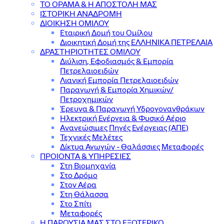
ΤΟ ΟΡΑΜΑ & Η ΑΠΟΣΤΟΛΗ ΜΑΣ
ΙΣΤΟΡΙΚΗ ΑΝΑΔΡΟΜΗ
ΔΙΟΙΚΗΣΗ ΟΜΙΛΟΥ
Εταιρική Δομή του Ομίλου
Διοικητική Δομή της ΕΛΛΗΝΙΚΑ ΠΕΤΡΕΛΑΙΑ
ΔΡΑΣΤΗΡΙΟΤΗΤΕΣ ΟΜΙΛΟΥ
Διύλιση, Εφοδιασμός & Εμπορία
Πετρελαιοειδών
Λιανική Εμπορία Πετρελαιοειδών
Παραγωγή & Εμπορία Χημικών/
Πετροχημικών
Έρευνα & Παραγωγή Υδρογονανθράκων
Ηλεκτρική Ενέργεια & Φυσικό Αέριο
Ανανεώσιμες Πηγές Ενέργειας (ΑΠΕ)
Τεχνικές Μελέτες
Δίκτυα Αγωγών - Θαλάσσιες Μεταφορές
ΠΡΟΙΟΝΤΑ & YΠΗΡΕΣΙΕΣ
Στη Βιομηχανία
Στο Δρόμο
Στον Αέρα
Στη Θάλασσα
Στο Σπίτι
Μεταφορές
Η ΠΑΡΟΥΣΙΑ ΜΑΣ ΣΤΟ ΕΞΩΤΕΡΙΚΟ