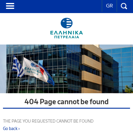
GR
404 Page cannot be found
THE PAGE YOU REQUESTED CANNOT BE FOUND
Go back ›