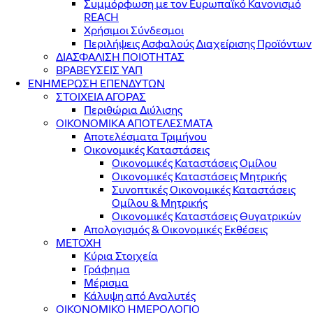
Συμμόρφωση με τον Ευρωπαϊκό Κανονισμό
REACH
Χρήσιμοι Σύνδεσμοι
Περιλήψεις Ασφαλούς Διαχείρισης Προϊόντων
ΔΙΑΣΦΑΛΙΣΗ ΠΟΙΟΤΗΤΑΣ
ΒΡΑΒΕΥΣΕΙΣ ΥΑΠ
ΕΝΗΜΕΡΩΣΗ ΕΠΕΝΔΥΤΩΝ
ΣΤΟΙΧΕΙΑ ΑΓΟΡΑΣ
Περιθώρια Διύλισης
ΟΙΚΟΝΟΜΙΚΑ ΑΠΟΤΕΛΕΣΜΑΤΑ
Αποτελέσματα Τριμήνου
Οικονομικές Καταστάσεις
Οικονομικές Καταστάσεις Ομίλου
Οικονομικές Καταστάσεις Μητρικής
Συνοπτικές Οικονομικές Καταστάσεις
Ομίλου & Μητρικής
Οικονομικές Καταστάσεις Θυγατρικών
Απολογισμός & Οικονομικές Εκθέσεις
ΜΕΤΟΧΗ
Κύρια Στοιχεία
Γράφημα
Μέρισμα
Κάλυψη από Αναλυτές
ΟΙΚΟΝΟΜΙΚΟ ΗΜΕΡΟΛΟΓΙΟ