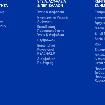
ΥΓΕΙΑ, ΑΣΦΑΛΕΙΑ
ΚΕΝΤ
ΤΗΤΑ
& ΠΕΡΙΒΑΛΛΟΝ
ΕΝΗΜ
ύνη
Υγεία & Ασφάλεια
Εταιρι
Βιομηχανική Υγεία &
Εταιρι
ια
Ασφάλεια
Αρχεί
ικής
Εκπαίδευση
Media 
Προσωπικού στην
Email 
Υγεία & Ασφάλεια
Social
Περιβάλλον
RSS
Ευρωπαϊκοί
Κανονισμοί
Επικοι
REACH/CLP
Μονάδε
Διασφάλιση
& πίνα
Ποιότητας
μετατ
Προστ
Δεδομ
Προσω
Χαρακ