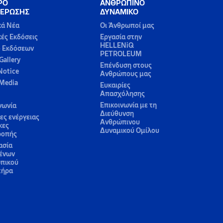
ΡΟ
ΑΝΘΡΩΠΙΝΟ
ΕΡΩΣΗΣ
ΔΥΝΑΜΙΚΟ
κά Νέα
Οι Άνθρωποί μας
κές Εκδόσεις
Εργασία στην
HELLENiQ
ο Εκδόσεων
PETROLEUM
Gallery
Επένδυση στους
Notice
Ανθρώπους μας
 Media
Ευκαιρίες
Απασχόλησης
Επικοινωνία με τη
νωνία
Διεύθυνση
ς ενέργειας
Ανθρώπινου
κες
Δυναμικού Ομίλου
ροπής
ασία
ένων
πικού
τήρα