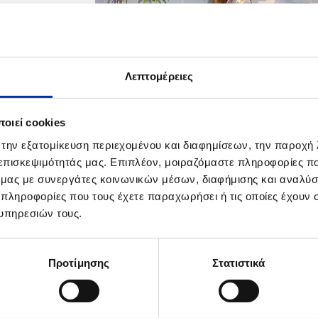
Λεπτομέρειες
οιεί cookies
 την εξατομίκευση περιεχομένου και διαφημίσεων, την παροχή
 επισκεψιμότητάς μας. Επιπλέον, μοιραζόμαστε πληροφορίες π
ΠΡΟΣΘΗΚΗ ΣΤΑ DOWNLOADS
ό μας με συνεργάτες κοινωνικών μέσων, διαφήμισης και αναλύσ
Δράσεις Εταιρικής Υπευθυνότητας Ομίλου -
 πληροφορίες που τους έχετε παραχωρήσει ή τις οποίες έχουν σ
υπηρεσιών τους.
"Ημέρα Περιβάλλοντος" Εκδήλωση για την Ευαισθητοποίηση σε Περ
Προτίμησης
Στατιστικά
ΤΙΚΟ ΥΛΙΚΟ