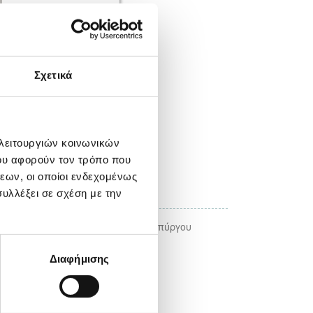
Σχετικά
 λειτουργιών κοινωνικών
ου αφορούν τον τρόπο που
ΚΑΤΕΒΑΣΤΕ ΤΗ ΦΩΤΟΓΡΑΦΙΑ
εων, οι οποίοι ενδεχομένως
 Τοπικές Κοινωνίες
υλλέξει σε σχέση με την
ιβαλλοντικά Θέματα στο Δήμο Ασπροπύργου
Διαφήμισης