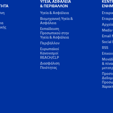
ΥΓΕΙΑ, ΑΣΦΑΛΕΙΑ
ΚΕΝΤ
ΤΗΤΑ
& ΠΕΡΙΒΑΛΛΟΝ
ΕΝΗΜ
ύνη
Υγεία & Ασφάλεια
Εταιρι
Βιομηχανική Υγεία &
Εταιρι
ια
Ασφάλεια
Αρχεί
ικής
Εκπαίδευση
Media 
Προσωπικού στην
Email 
Υγεία & Ασφάλεια
Social
Περιβάλλον
RSS
Ευρωπαϊκοί
Κανονισμοί
Επικοι
REACH/CLP
Μονάδε
Διασφάλιση
& πίνα
Ποιότητας
μετατ
Προστ
Δεδομ
Προσω
Χαρακ