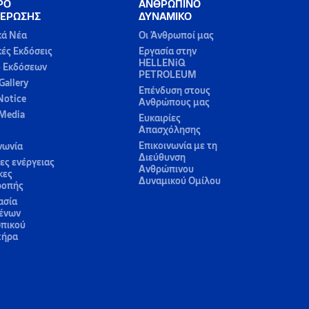
ΡΟ
ΑΝΘΡΩΠΙΝΟ
ΕΡΩΣΗΣ
ΔΥΝΑΜΙΚΟ
κά Νέα
Οι Άνθρωποί μας
κές Εκδόσεις
Εργασία στην
HELLENiQ
ο Εκδόσεων
PETROLEUM
Gallery
Επένδυση στους
Notice
Ανθρώπους μας
 Media
Ευκαιρίες
Απασχόλησης
Επικοινωνία με τη
νωνία
Διεύθυνση
ς ενέργειας
Ανθρώπινου
κες
Δυναμικού Ομίλου
ροπής
ασία
ένων
πικού
τήρα