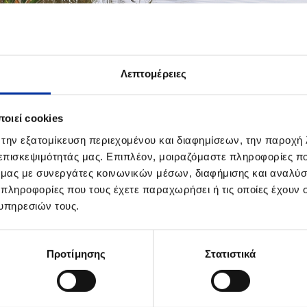
Λεπτομέρειες
οιεί cookies
 την εξατομίκευση περιεχομένου και διαφημίσεων, την παροχή
 επισκεψιμότητάς μας. Επιπλέον, μοιραζόμαστε πληροφορίες π
ΠΡΟΣΘΗΚΗ ΣΤΑ DOWNLOADS
ό μας με συνεργάτες κοινωνικών μέσων, διαφήμισης και αναλύσ
Δράσεις Εταιρικής Υπευθυνότητας Ομίλ
 πληροφορίες που τους έχετε παραχωρήσει ή τις οποίες έχουν σ
υπηρεσιών τους.
Αποκατάσταση & Ανάδειξη της Λίμνης Κουμου
Προτίμησης
Στατιστικά
ΤΙΚΟ ΥΛΙΚΟ