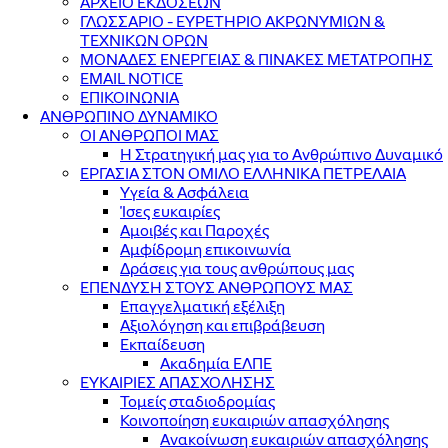
ΑΡΧΕΙΟ ΕΚΔΟΣΕΩΝ
ΓΛΩΣΣΑΡΙΟ - ΕΥΡΕΤΗΡΙΟ ΑΚΡΩΝΥΜΙΩΝ &
ΤΕΧΝΙΚΩΝ ΟΡΩΝ
ΜΟΝΑΔΕΣ ΕΝΕΡΓΕΙΑΣ & ΠΙΝΑΚΕΣ ΜΕΤΑΤΡΟΠΗΣ
EMAIL NOTICE
ΕΠΙΚΟΙΝΩΝΙΑ
ΑΝΘΡΩΠΙΝΟ ΔΥΝΑΜΙΚΟ
ΟΙ ΑΝΘΡΩΠΟΙ ΜΑΣ
Η Στρατηγική μας για το Ανθρώπινο Δυναμικό
ΕΡΓΑΣΙΑ ΣΤΟΝ ΟΜΙΛΟ ΕΛΛΗΝΙΚΑ ΠΕΤΡΕΛΑΙΑ
Υγεία & Ασφάλεια
Ίσες ευκαιρίες
Αμοιβές και Παροχές
Αμφίδρομη επικοινωνία
Δράσεις για τους ανθρώπους μας
ΕΠΕΝΔΥΣΗ ΣΤΟΥΣ ΑΝΘΡΩΠΟΥΣ ΜΑΣ
Επαγγελματική εξέλιξη
Αξιολόγηση και επιβράβευση
Εκπαίδευση
Ακαδημία ΕΛΠΕ
ΕΥΚΑΙΡΙΕΣ ΑΠΑΣΧΟΛΗΣΗΣ
Τομείς σταδιοδρομίας
Κοινοποίηση ευκαιριών απασχόλησης
Ανακοίνωση ευκαιριών απασχόλησης