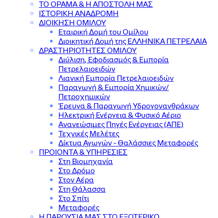
ΤΟ ΟΡΑΜΑ & Η ΑΠΟΣΤΟΛΗ ΜΑΣ
ΙΣΤΟΡΙΚΗ ΑΝΑΔΡΟΜΗ
ΔΙΟΙΚΗΣΗ ΟΜΙΛΟΥ
Εταιρική Δομή του Ομίλου
Διοικητική Δομή της ΕΛΛΗΝΙΚΑ ΠΕΤΡΕΛΑΙΑ
ΔΡΑΣΤΗΡΙΟΤΗΤΕΣ ΟΜΙΛΟΥ
Διύλιση, Εφοδιασμός & Εμπορία
Πετρελαιοειδών
Λιανική Εμπορία Πετρελαιοειδών
Παραγωγή & Εμπορία Χημικών/
Πετροχημικών
Έρευνα & Παραγωγή Υδρογονανθράκων
Ηλεκτρική Ενέργεια & Φυσικό Αέριο
Ανανεώσιμες Πηγές Ενέργειας (ΑΠΕ)
Τεχνικές Μελέτες
Δίκτυα Αγωγών - Θαλάσσιες Μεταφορές
ΠΡΟΙΟΝΤΑ & YΠΗΡΕΣΙΕΣ
Στη Βιομηχανία
Στο Δρόμο
Στον Αέρα
Στη Θάλασσα
Στο Σπίτι
Μεταφορές
Η ΠΑΡΟΥΣΙΑ ΜΑΣ ΣΤΟ ΕΞΩΤΕΡΙΚΟ