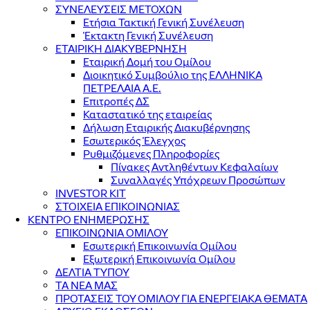
ΣΥΝΕΛΕΥΣΕΙΣ ΜΕΤΟΧΩΝ
Ετήσια Τακτική Γενική Συνέλευση
Έκτακτη Γενική Συνέλευση
ΕΤΑΙΡΙΚΗ ΔΙΑΚΥΒΕΡΝΗΣΗ
Εταιρική Δομή του Ομίλου
Διοικητικό Συμβούλιο της ΕΛΛΗΝΙΚΑ
ΠΕΤΡΕΛΑΙΑ Α.Ε.
Επιτροπές ΔΣ
Καταστατικό της εταιρείας
Δήλωση Εταιρικής Διακυβέρνησης
Εσωτερικός Έλεγχος
Ρυθμιζόμενες Πληροφορίες
Πίνακες Αντληθέντων Κεφαλαίων
Συναλλαγές Υπόχρεων Προσώπων
INVESTOR KIT
ΣΤΟΙΧΕΙΑ ΕΠΙΚΟΙΝΩΝΙΑΣ
ΚΕΝΤΡΟ ΕΝΗΜΕΡΩΣΗΣ
ΕΠΙΚΟΙΝΩΝΙΑ ΟΜΙΛΟΥ
Εσωτερική Επικοινωνία Ομίλου
Εξωτερική Επικοινωνία Ομίλου
ΔΕΛΤΙΑ ΤΥΠΟΥ
ΤΑ ΝΕΑ ΜΑΣ
ΠΡΟΤΑΣΕΙΣ ΤΟΥ ΟΜΙΛΟΥ ΓΙΑ ΕΝΕΡΓΕΙΑΚΑ ΘΕΜΑΤΑ