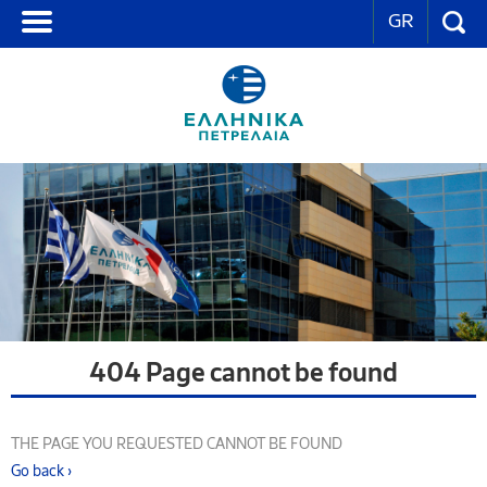
GR
404 Page cannot be found
THE PAGE YOU REQUESTED CANNOT BE FOUND
Go back ›