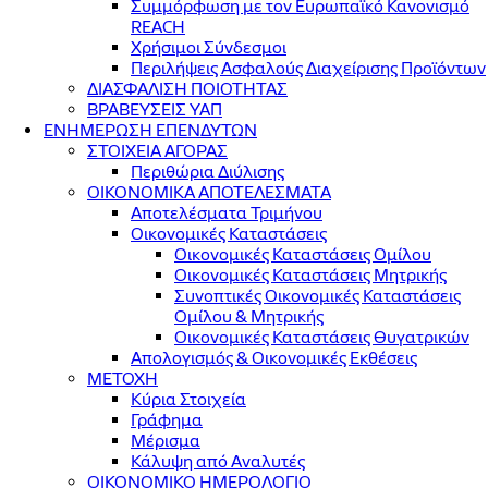
Συμμόρφωση με τον Ευρωπαϊκό Κανονισμό
REACH
Χρήσιμοι Σύνδεσμοι
Περιλήψεις Ασφαλούς Διαχείρισης Προϊόντων
ΔΙΑΣΦΑΛΙΣΗ ΠΟΙΟΤΗΤΑΣ
ΒΡΑΒΕΥΣΕΙΣ ΥΑΠ
ΕΝΗΜΕΡΩΣΗ ΕΠΕΝΔΥΤΩΝ
ΣΤΟΙΧΕΙΑ ΑΓΟΡΑΣ
Περιθώρια Διύλισης
ΟΙΚΟΝΟΜΙΚΑ ΑΠΟΤΕΛΕΣΜΑΤΑ
Αποτελέσματα Τριμήνου
Οικονομικές Καταστάσεις
Οικονομικές Καταστάσεις Ομίλου
Οικονομικές Καταστάσεις Μητρικής
Συνοπτικές Οικονομικές Καταστάσεις
Ομίλου & Μητρικής
Οικονομικές Καταστάσεις Θυγατρικών
Απολογισμός & Οικονομικές Εκθέσεις
ΜΕΤΟΧΗ
Κύρια Στοιχεία
Γράφημα
Μέρισμα
Κάλυψη από Αναλυτές
ΟΙΚΟΝΟΜΙΚΟ ΗΜΕΡΟΛΟΓΙΟ