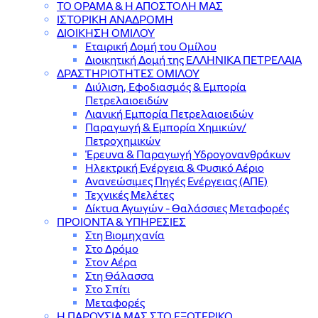
ΤΟ ΟΡΑΜΑ & Η ΑΠΟΣΤΟΛΗ ΜΑΣ
ΙΣΤΟΡΙΚΗ ΑΝΑΔΡΟΜΗ
ΔΙΟΙΚΗΣΗ ΟΜΙΛΟΥ
Εταιρική Δομή του Ομίλου
Διοικητική Δομή της ΕΛΛΗΝΙΚΑ ΠΕΤΡΕΛΑΙΑ
ΔΡΑΣΤΗΡΙΟΤΗΤΕΣ ΟΜΙΛΟΥ
Διύλιση, Εφοδιασμός & Εμπορία
Πετρελαιοειδών
Λιανική Εμπορία Πετρελαιοειδών
Παραγωγή & Εμπορία Χημικών/
Πετροχημικών
Έρευνα & Παραγωγή Υδρογονανθράκων
Ηλεκτρική Ενέργεια & Φυσικό Αέριο
Ανανεώσιμες Πηγές Ενέργειας (ΑΠΕ)
Τεχνικές Μελέτες
Δίκτυα Αγωγών - Θαλάσσιες Μεταφορές
ΠΡΟΙΟΝΤΑ & YΠΗΡΕΣΙΕΣ
Στη Βιομηχανία
Στο Δρόμο
Στον Αέρα
Στη Θάλασσα
Στο Σπίτι
Μεταφορές
Η ΠΑΡΟΥΣΙΑ ΜΑΣ ΣΤΟ ΕΞΩΤΕΡΙΚΟ