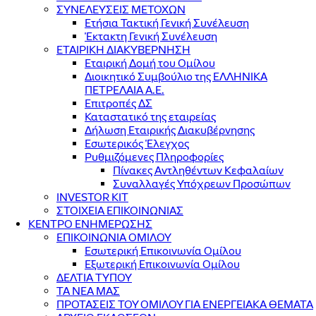
ΣΥΝΕΛΕΥΣΕΙΣ ΜΕΤΟΧΩΝ
Ετήσια Τακτική Γενική Συνέλευση
Έκτακτη Γενική Συνέλευση
ΕΤΑΙΡΙΚΗ ΔΙΑΚΥΒΕΡΝΗΣΗ
Εταιρική Δομή του Ομίλου
Διοικητικό Συμβούλιο της ΕΛΛΗΝΙΚΑ
ΠΕΤΡΕΛΑΙΑ Α.Ε.
Επιτροπές ΔΣ
Καταστατικό της εταιρείας
Δήλωση Εταιρικής Διακυβέρνησης
Εσωτερικός Έλεγχος
Ρυθμιζόμενες Πληροφορίες
Πίνακες Αντληθέντων Κεφαλαίων
Συναλλαγές Υπόχρεων Προσώπων
INVESTOR KIT
ΣΤΟΙΧΕΙΑ ΕΠΙΚΟΙΝΩΝΙΑΣ
ΚΕΝΤΡΟ ΕΝΗΜΕΡΩΣΗΣ
ΕΠΙΚΟΙΝΩΝΙΑ ΟΜΙΛΟΥ
Εσωτερική Επικοινωνία Ομίλου
Εξωτερική Επικοινωνία Ομίλου
ΔΕΛΤΙΑ ΤΥΠΟΥ
ΤΑ ΝΕΑ ΜΑΣ
ΠΡΟΤΑΣΕΙΣ ΤΟΥ ΟΜΙΛΟΥ ΓΙΑ ΕΝΕΡΓΕΙΑΚΑ ΘΕΜΑΤΑ