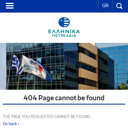
GR
404 Page cannot be found
THE PAGE YOU REQUESTED CANNOT BE FOUND
Go back ›