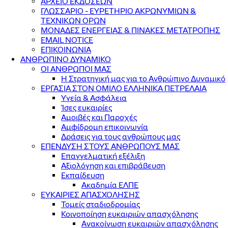
ΑΡΧΕΙΟ ΕΚΔΟΣΕΩΝ
ΓΛΩΣΣΑΡΙΟ - ΕΥΡΕΤΗΡΙΟ ΑΚΡΩΝΥΜΙΩΝ &
ΤΕΧΝΙΚΩΝ ΟΡΩΝ
ΜΟΝΑΔΕΣ ΕΝΕΡΓΕΙΑΣ & ΠΙΝΑΚΕΣ ΜΕΤΑΤΡΟΠΗΣ
EMAIL NOTICE
ΕΠΙΚΟΙΝΩΝΙΑ
ΑΝΘΡΩΠΙΝΟ ΔΥΝΑΜΙΚΟ
ΟΙ ΑΝΘΡΩΠΟΙ ΜΑΣ
Η Στρατηγική μας για το Ανθρώπινο Δυναμικό
ΕΡΓΑΣΙΑ ΣΤΟΝ ΟΜΙΛΟ ΕΛΛΗΝΙΚΑ ΠΕΤΡΕΛΑΙΑ
Υγεία & Ασφάλεια
Ίσες ευκαιρίες
Αμοιβές και Παροχές
Αμφίδρομη επικοινωνία
Δράσεις για τους ανθρώπους μας
ΕΠΕΝΔΥΣΗ ΣΤΟΥΣ ΑΝΘΡΩΠΟΥΣ ΜΑΣ
Επαγγελματική εξέλιξη
Αξιολόγηση και επιβράβευση
Εκπαίδευση
Ακαδημία ΕΛΠΕ
ΕΥΚΑΙΡΙΕΣ ΑΠΑΣΧΟΛΗΣΗΣ
Τομείς σταδιοδρομίας
Κοινοποίηση ευκαιριών απασχόλησης
Ανακοίνωση ευκαιριών απασχόλησης