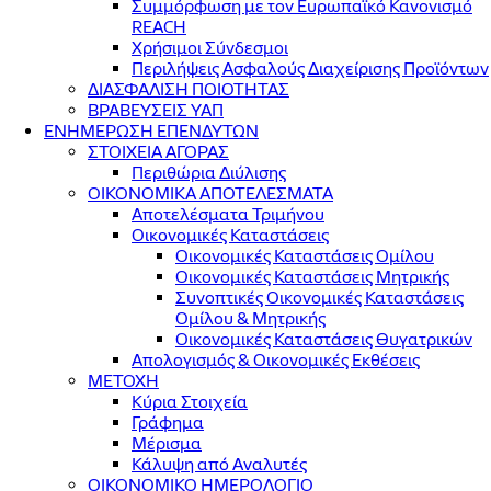
Συμμόρφωση με τον Ευρωπαϊκό Κανονισμό
REACH
Χρήσιμοι Σύνδεσμοι
Περιλήψεις Ασφαλούς Διαχείρισης Προϊόντων
ΔΙΑΣΦΑΛΙΣΗ ΠΟΙΟΤΗΤΑΣ
ΒΡΑΒΕΥΣΕΙΣ ΥΑΠ
ΕΝΗΜΕΡΩΣΗ ΕΠΕΝΔΥΤΩΝ
ΣΤΟΙΧΕΙΑ ΑΓΟΡΑΣ
Περιθώρια Διύλισης
ΟΙΚΟΝΟΜΙΚΑ ΑΠΟΤΕΛΕΣΜΑΤΑ
Αποτελέσματα Τριμήνου
Οικονομικές Καταστάσεις
Οικονομικές Καταστάσεις Ομίλου
Οικονομικές Καταστάσεις Μητρικής
Συνοπτικές Οικονομικές Καταστάσεις
Ομίλου & Μητρικής
Οικονομικές Καταστάσεις Θυγατρικών
Απολογισμός & Οικονομικές Εκθέσεις
ΜΕΤΟΧΗ
Κύρια Στοιχεία
Γράφημα
Μέρισμα
Κάλυψη από Αναλυτές
ΟΙΚΟΝΟΜΙΚΟ ΗΜΕΡΟΛΟΓΙΟ