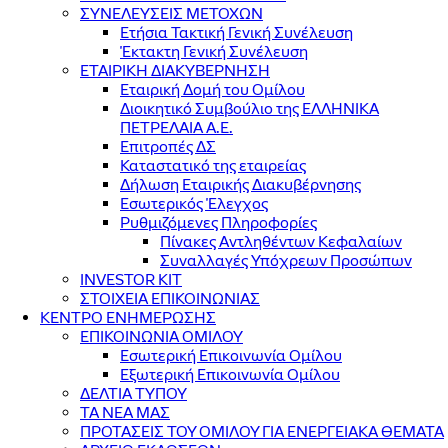
ΣΥΝΕΛΕΥΣΕΙΣ ΜΕΤΟΧΩΝ
Ετήσια Τακτική Γενική Συνέλευση
Έκτακτη Γενική Συνέλευση
ΕΤΑΙΡΙΚΗ ΔΙΑΚΥΒΕΡΝΗΣΗ
Εταιρική Δομή του Ομίλου
Διοικητικό Συμβούλιο της ΕΛΛΗΝΙΚΑ
ΠΕΤΡΕΛΑΙΑ Α.Ε.
Επιτροπές ΔΣ
Καταστατικό της εταιρείας
Δήλωση Εταιρικής Διακυβέρνησης
Εσωτερικός Έλεγχος
Ρυθμιζόμενες Πληροφορίες
Πίνακες Αντληθέντων Κεφαλαίων
Συναλλαγές Υπόχρεων Προσώπων
INVESTOR KIT
ΣΤΟΙΧΕΙΑ ΕΠΙΚΟΙΝΩΝΙΑΣ
ΚΕΝΤΡΟ ΕΝΗΜΕΡΩΣΗΣ
ΕΠΙΚΟΙΝΩΝΙΑ ΟΜΙΛΟΥ
Εσωτερική Επικοινωνία Ομίλου
Εξωτερική Επικοινωνία Ομίλου
ΔΕΛΤΙΑ ΤΥΠΟΥ
ΤΑ ΝΕΑ ΜΑΣ
ΠΡΟΤΑΣΕΙΣ ΤΟΥ ΟΜΙΛΟΥ ΓΙΑ ΕΝΕΡΓΕΙΑΚΑ ΘΕΜΑΤΑ