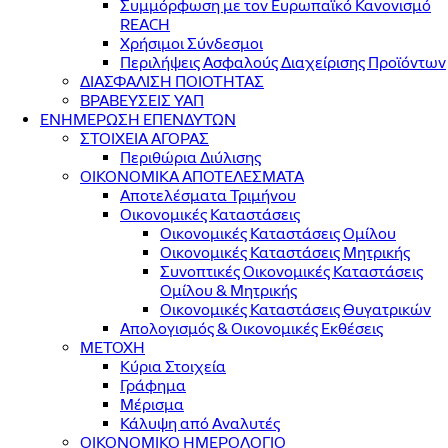
Συμμόρφωση με τον Ευρωπαϊκό Κανονισμό
REACH
Χρήσιμοι Σύνδεσμοι
Περιλήψεις Ασφαλούς Διαχείρισης Προϊόντων
ΔΙΑΣΦΑΛΙΣΗ ΠΟΙΟΤΗΤΑΣ
ΒΡΑΒΕΥΣΕΙΣ ΥΑΠ
ΕΝΗΜΕΡΩΣΗ ΕΠΕΝΔΥΤΩΝ
ΣΤΟΙΧΕΙΑ ΑΓΟΡΑΣ
Περιθώρια Διύλισης
ΟΙΚΟΝΟΜΙΚΑ ΑΠΟΤΕΛΕΣΜΑΤΑ
Αποτελέσματα Τριμήνου
Οικονομικές Καταστάσεις
Οικονομικές Καταστάσεις Ομίλου
Οικονομικές Καταστάσεις Μητρικής
Συνοπτικές Οικονομικές Καταστάσεις
Ομίλου & Μητρικής
Οικονομικές Καταστάσεις Θυγατρικών
Απολογισμός & Οικονομικές Εκθέσεις
ΜΕΤΟΧΗ
Κύρια Στοιχεία
Γράφημα
Μέρισμα
Κάλυψη από Αναλυτές
ΟΙΚΟΝΟΜΙΚΟ ΗΜΕΡΟΛΟΓΙΟ