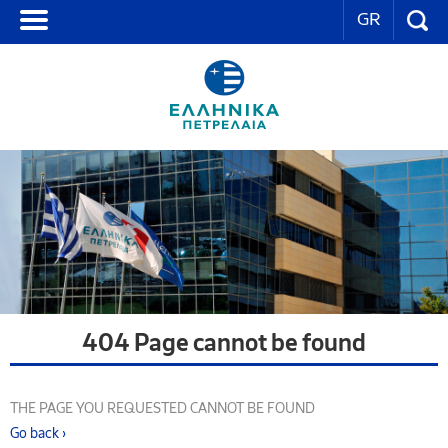
GR
404 Page cannot be found
THE PAGE YOU REQUESTED CANNOT BE FOUND
Go back ›