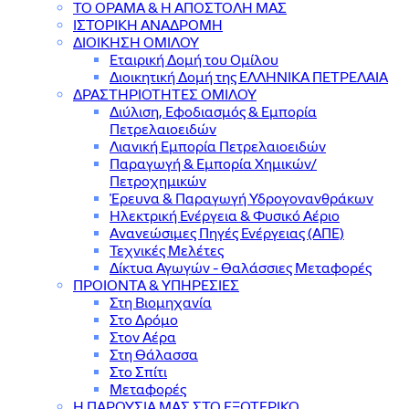
ΤΟ ΟΡΑΜΑ & Η ΑΠΟΣΤΟΛΗ ΜΑΣ
ΙΣΤΟΡΙΚΗ ΑΝΑΔΡΟΜΗ
ΔΙΟΙΚΗΣΗ ΟΜΙΛΟΥ
Εταιρική Δομή του Ομίλου
Διοικητική Δομή της ΕΛΛΗΝΙΚΑ ΠΕΤΡΕΛΑΙΑ
ΔΡΑΣΤΗΡΙΟΤΗΤΕΣ ΟΜΙΛΟΥ
Διύλιση, Εφοδιασμός & Εμπορία
Πετρελαιοειδών
Λιανική Εμπορία Πετρελαιοειδών
Παραγωγή & Εμπορία Χημικών/
Πετροχημικών
Έρευνα & Παραγωγή Υδρογονανθράκων
Ηλεκτρική Ενέργεια & Φυσικό Αέριο
Ανανεώσιμες Πηγές Ενέργειας (ΑΠΕ)
Τεχνικές Μελέτες
Δίκτυα Αγωγών - Θαλάσσιες Μεταφορές
ΠΡΟΙΟΝΤΑ & YΠΗΡΕΣΙΕΣ
Στη Βιομηχανία
Στο Δρόμο
Στον Αέρα
Στη Θάλασσα
Στο Σπίτι
Μεταφορές
Η ΠΑΡΟΥΣΙΑ ΜΑΣ ΣΤΟ ΕΞΩΤΕΡΙΚΟ