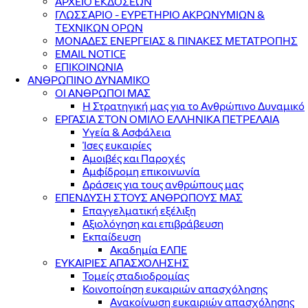
ΑΡΧΕΙΟ ΕΚΔΟΣΕΩΝ
ΓΛΩΣΣΑΡΙΟ - ΕΥΡΕΤΗΡΙΟ ΑΚΡΩΝΥΜΙΩΝ &
ΤΕΧΝΙΚΩΝ ΟΡΩΝ
ΜΟΝΑΔΕΣ ΕΝΕΡΓΕΙΑΣ & ΠΙΝΑΚΕΣ ΜΕΤΑΤΡΟΠΗΣ
EMAIL NOTICE
ΕΠΙΚΟΙΝΩΝΙΑ
ΑΝΘΡΩΠΙΝΟ ΔΥΝΑΜΙΚΟ
ΟΙ ΑΝΘΡΩΠΟΙ ΜΑΣ
Η Στρατηγική μας για το Ανθρώπινο Δυναμικό
ΕΡΓΑΣΙΑ ΣΤΟΝ ΟΜΙΛΟ ΕΛΛΗΝΙΚΑ ΠΕΤΡΕΛΑΙΑ
Υγεία & Ασφάλεια
Ίσες ευκαιρίες
Αμοιβές και Παροχές
Αμφίδρομη επικοινωνία
Δράσεις για τους ανθρώπους μας
ΕΠΕΝΔΥΣΗ ΣΤΟΥΣ ΑΝΘΡΩΠΟΥΣ ΜΑΣ
Επαγγελματική εξέλιξη
Αξιολόγηση και επιβράβευση
Εκπαίδευση
Ακαδημία ΕΛΠΕ
ΕΥΚΑΙΡΙΕΣ ΑΠΑΣΧΟΛΗΣΗΣ
Τομείς σταδιοδρομίας
Κοινοποίηση ευκαιριών απασχόλησης
Ανακοίνωση ευκαιριών απασχόλησης