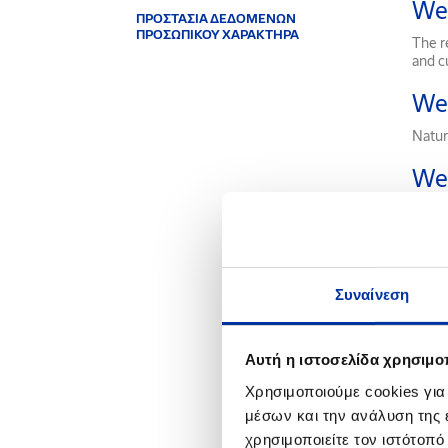
Wel
ΠΡΟΣΤΑΣΙΑ ΔΕΔΟΜΕΝΩΝ
ΠΡΟΣΩΠΙΚΟΥ ΧΑΡΑΚΤΗΡΑ
The r
and cu
We
Natur
We
Fuels 
Wh
A tool
Συναίνεση
angle 
Whi
Αυτή η ιστοσελίδα χρησιμοπ
Unbra
Χρησιμοποιούμε cookies για
μέσων και την ανάλυση της
Whi
χρησιμοποιείτε τον ιστότοπ