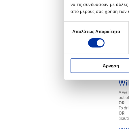
Motor 
να τις συνδυάσουν με άλλες
proce
από μέρους σας χρήση των 
W
Επιλογή
Wellh
Απολύτως Απαραίτητα
συγκατάθεσης
OR
Wellh
OR
Wellh
Wil
Άρνηση
A well
Wil
A wel
out o
OR
To dri
OR
(naut