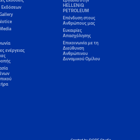
κές Εκδόσεις
Εργασία στην
HELLENiQ
ο Εκδόσεων
PETROLEUM
Gallery
Επένδυση στους
Notice
Ανθρώπους μας
 Media
Ευκαιρίες
Απασχόλησης
Επικοινωνία με τη
νωνία
Διεύθυνση
ς ενέργειας
Ανθρώπινου
κες
Δυναμικού Ομίλου
ροπής
ασία
ένων
πικού
τήρα