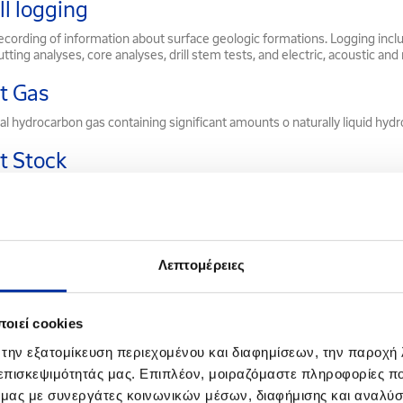
l logging
ecording of information about surface geologic formations. Logging inclu
tting analyses, core analyses, drill stem tests, and electric, acoustic and
t Gas
al hydrocarbon gas containing significant amounts o naturally liquid hyd
t Stock
in a PS.
ipstock
 for deviated drilling, basically a wedge-shaped block which is lowered int
Λεπτομέρειες
to the original hole.
te Flag
οιεί cookies
nded PS.
 την εξατομίκευση περιεχομένου και διαφημίσεων, την παροχή
 επισκεψιμότητάς μας. Επιπλέον, μοιραζόμαστε πληροφορίες π
te products
ό μας με συνεργάτες κοινωνικών μέσων, διαφήμισης και αναλύσ