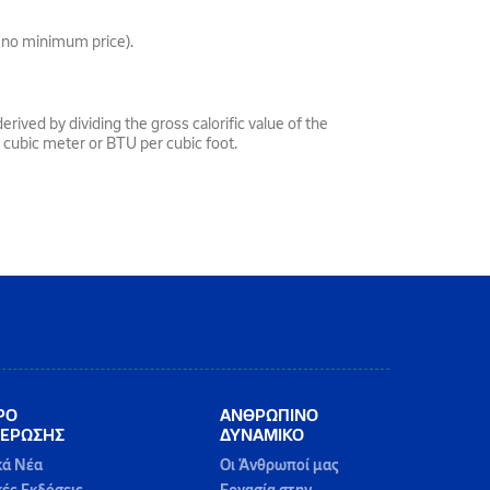
is no minimum price).
erived by dividing the gross calorific value of the
er cubic meter or BTU per cubic foot.
ΡΟ
ΑΝΘΡΩΠΙΝΟ
ΕΡΩΣΗΣ
ΔΥΝΑΜΙΚΟ
κά Νέα
Οι Άνθρωποί μας