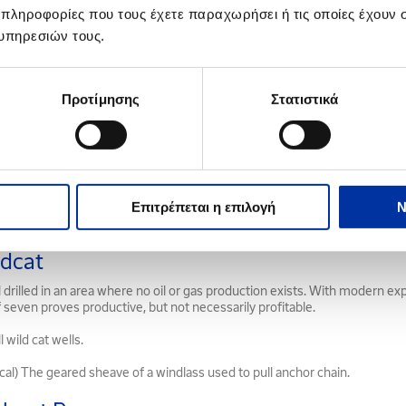
fuels (gasoline, naphtha, jet, kerosene, gasoil, diesel) and heating oil, i.e.
 πληροφορίες που τους έχετε παραχωρήσει ή τις οποίες έχουν σ
ss.
υπηρεσιών τους.
HP
ead pressure.
Προτίμησης
Στατιστικά
ead platform.
ead protector (subsea).
d well
Επιτρέπεται η επιλογή
Ν
 out of control, a blowout.
dcat
l drilled in an area where no oil or gas production exists. With modern 
f seven proves productive, but not necessarily profitable.
ll wild cat wells.
ical) The geared sheave of a windlass used to pull anchor chain.