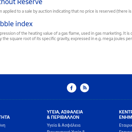
hout Reserve
 applied to a sale by auction indicating that no price is reserved (there 
bble index
ression of the heating value of a gas flame, used in gas marketing. It is d
y the square root of its specific gravity, expressed in e.g. mega joules p
ΥΓΕΙΑ, ΑΣΦΑΛΕΙΑ
ΚΕΝΤ
ΤΗΤΑ
& ΠΕΡΙΒΑΛΛΟΝ
ΕΝΗΜ
ύνη
Υγεία & Ασφάλεια
Εταιρι