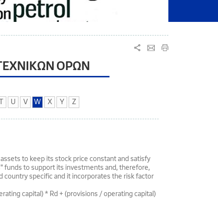
 ΤΕΧΝΙΚΩΝ ΟΡΩΝ
T
U
V
W
X
Y
Z
 assets to keep its stock price constant and satisfy
" funds to support its investments and, therefore,
ountry specific and it incorporates the risk factor
rating capital) * Rd + (provisions / operating capital)