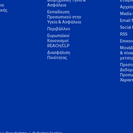
Βιομηχανική Υγεία &
Εταιρι
ια
Ασφάλεια
Αρχεί
ικής
Εκπαίδευση
Media 
Προσωπικού στην
Email 
Υγεία & Ασφάλεια
Social
Περιβάλλον
RSS
Ευρωπαϊκοί
Κανονισμοί
Επικοι
REACH/CLP
Μονάδε
Διασφάλιση
& πίνα
Ποιότητας
μετατ
Προστ
Δεδομ
Προσω
Χαρακ