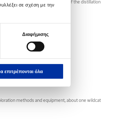
 products from the high or light end of the distillation
υλλέξει σε σχέση με την
Διαφήμισης
α επιτρέπονται όλα
exploration methods and equipment, about one wildcat