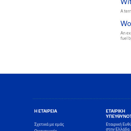
Wit
A term
Wo
An exp
fuel b
Η ΕΤΑΙΡΕΙΑ
ΕΤΑΙΡΙΚΗ
ΥΠΕΥΘΥΝΟ
Σχετικά με εμάς
Εταιρική Ευθ
στην Ελλάδα