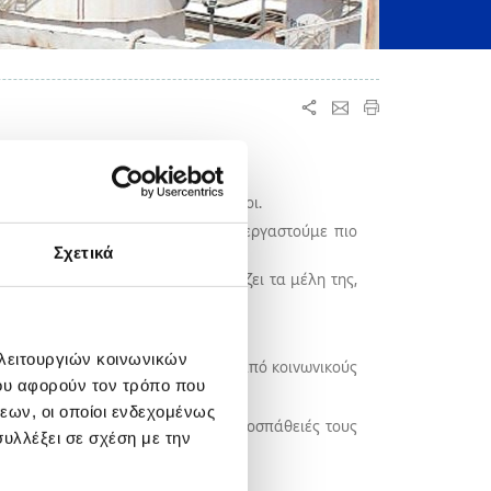
ς εργαζόμενοι, αλλά και ως άνθρωποι.
την προσωπική ζωή, μπορούμε να εργαστούμε πιο
Σχετικά
ογένεια που επικοινωνεί, υποστηρίζει τα μέλη της,
 λειτουργιών κοινωνικών
τητα συμβουλευτικής υποστήριξης από κοινωνικούς
ου αφορούν τον τρόπο που
αι βοήθεια.
 οικογένειές τους.
εων, οι οποίοι ενδεχομένως
 μας, που διακρίνονται για τις προσπάθειές τους
υλλέξει σε σχέση με την