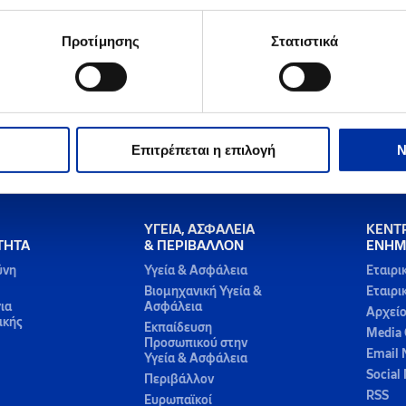
Προτίμησης
Στατιστικά
Επιτρέπεται η επιλογή
Ν
ΥΓΕΙΑ, ΑΣΦΑΛΕΙΑ
ΚΕΝΤ
ΤΗΤΑ
& ΠΕΡΙΒΑΛΛΟΝ
ΕΝΗΜ
ύνη
Υγεία & Ασφάλεια
Εταιρι
Βιομηχανική Υγεία &
Εταιρι
ια
Ασφάλεια
Αρχεί
ικής
Εκπαίδευση
Media 
Προσωπικού στην
Email 
Υγεία & Ασφάλεια
Social
Περιβάλλον
RSS
Ευρωπαϊκοί