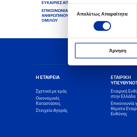
ΕΥΚΑΙΡΙΕΣ ΑΠΑΣΧΟΛΗΣΗΣ
Επιλογή
ΕΠΙΚΟΙΝΩΝΙΑ ΜΕ ΤΗ ΔΙΕΥΘΥΝΣΗ
Απολύτως Απαραίτητα
συγκατάθεσης
ΑΝΘΡΩΠΙΝΟΥ ΔΥΝΑΜΙΚΟΥ
ΟΜΙΛΟΥ
Άρνηση
Η ΕΤΑΙΡΕΙΑ
ΕΤΑΙΡΙΚΗ
ΥΠΕΥΘΥΝΟ
Σχετικά με εμάς
Εταιρική Ευθ
στην Ελλάδα
Οικονομικές
Καταστάσεις
Επικοινωνία γ
θέματα Εταιρ
Στοιχεία Αγοράς
Ευθύνης