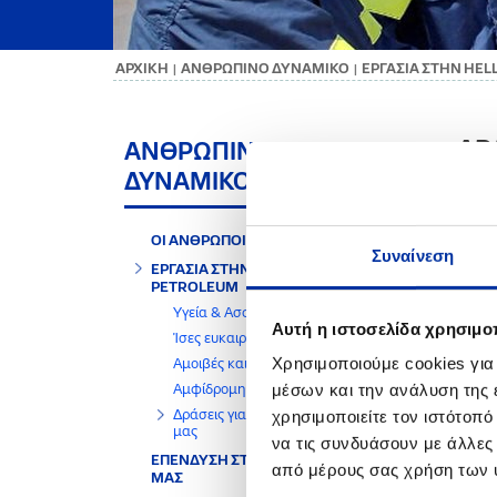
ΑΡΧΙΚΗ
ΑΝΘΡΩΠΙΝΟ ΔΥΝΑΜΙΚΟ
ΕΡΓΑΣΙΑ ΣΤΗΝ HE
|
|
ΔΡ
ΑΝΘΡΩΠΙΝΟ
ΔΥΝΑΜΙΚΟ
Στόχο
Πιστ
ΟΙ ΑΝΘΡΩΠΟΙ ΜΑΣ
δημιο
Συναίνεση
ΕΡΓΑΣΙΑ ΣΤΗΝ HELLENIQ
Γι’ α
PETROLEUM
μοιρά
Υγεία & Ασφάλεια
Αυτή η ιστοσελίδα χρησιμοπ
Ενδει
Ίσες ευκαιρίες
Χρησιμοποιούμε cookies για
Αμοιβές και Παροχές
μέσων και την ανάλυση της
Αμφίδρομη επικοινωνία
Δράσεις για τους ανθρώπους
χρησιμοποιείτε τον ιστότοπ
μας
να τις συνδυάσουν με άλλες
ΕΠΕΝΔΥΣΗ ΣΤΟΥΣ ΑΝΘΡΩΠΟΥΣ
από μέρους σας χρήση των 
ΜΑΣ