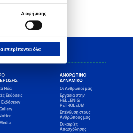
Διαφήμισης
α επιτρέπονται όλα
ΡΟ
ΑΝΘΡΩΠΙΝΟ
ΕΡΩΣΗΣ
ΔΥΝΑΜΙΚΟ
κά Νέα
Οι Άνθρωποί μας
κές Εκδόσεις
Εργασία στην
HELLENiQ
ο Εκδόσεων
PETROLEUM
Gallery
Επένδυση στους
Notice
Ανθρώπους μας
 Media
Ευκαιρίες
Απασχόλησης