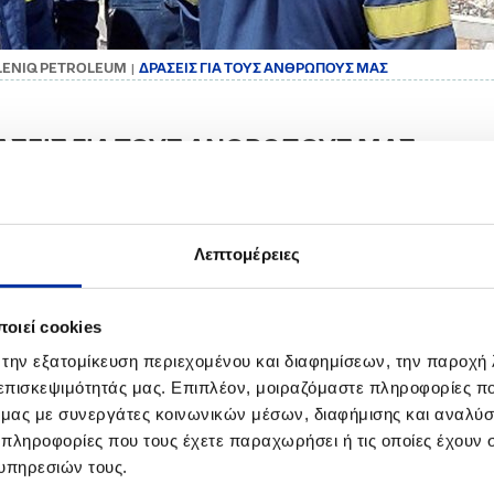
LLENIQ PETROLEUM
ΔΡΑΣΕΙΣ ΓΙΑ ΤΟΥΣ ΑΝΘΡΩΠΟΥΣ ΜΑΣ
|
ΑΣΕΙΣ ΓΙΑ ΤΟΥΣ ΑΝΘΡΩΠΟΥΣ ΜΑΣ
ς μας είναι να εξελισσόμαστε και να προχωρούμε μαζί: ως Όμιλος, ω
εύουμε ότι μέσα σε ένα περιβάλλον που σέβεται και υποστηρίζει 
υργικά και αποδοτικά.
Λεπτομέρειες
υτό και έχουμε δημιουργήσει μια μεγάλη εταιρική οικογένεια: μια οικ
ζεται προβλήματα, χαρές, αγωνίες.
οιεί cookies
κτικά:
 την εξατομίκευση περιεχομένου και διαφημίσεων, την παροχή
Παρέχουμε στους εργαζομένους και στις οικογένειές τους τη δυνατό
 επισκεψιμότητάς μας. Επιπλέον, μοιραζόμαστε πληροφορίες π
λειτουργούς, σε κάθε συμβάν ή περίοδο της ζωής τους όπου χρειάζοντ
Πραγματοποιούμε εταιρικές εκδηλώσεις για τους εργαζόμενους και τις
ό μας με συνεργάτες κοινωνικών μέσων, διαφήμισης και αναλύσ
Επιβραβεύουμε σε εταιρικές εκδηλώσεις τα παιδιά των εργαζομένων
 πληροφορίες που τους έχετε παραχωρήσει ή τις οποίες έχουν σ
στην εκπαίδευση.
υπηρεσιών τους.