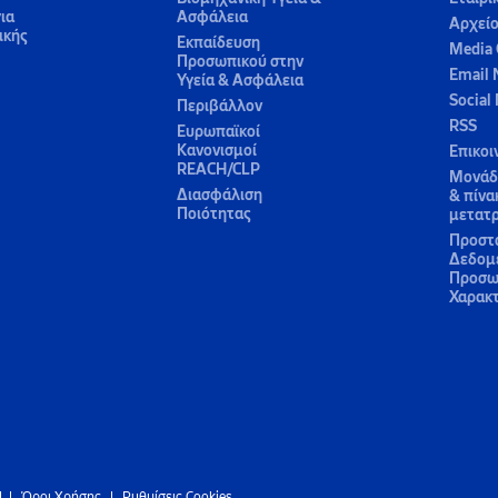
ια
Ασφάλεια
Αρχεί
ικής
Εκπαίδευση
Media 
Προσωπικού στην
Email 
Υγεία & Ασφάλεια
Social
Περιβάλλον
RSS
Ευρωπαϊκοί
Κανονισμοί
Επικοι
REACH/CLP
Μονάδε
Διασφάλιση
& πίνα
Ποιότητας
μετατ
Προστ
Δεδομ
Προσω
Χαρακ
d
|
Όροι Χρήσης
|
Ρυθμίσεις Cookies