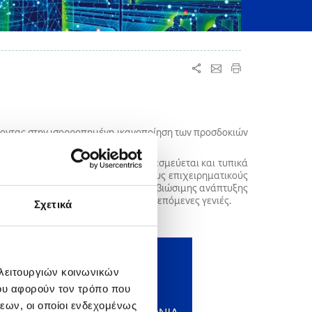
ύοντας στην ισορροπημένη ικανοποίηση των προσδοκιών
 Europe
. Από το 2008, ο Όμιλος δεσμεύεται και τυπικά
ρα του και για να τις προβάλει στους επιχειρηματικούς
υ, για ενσωμάτηση και προώθηση της βιώσιμης ανάπτυξης
(SDGs)
, δημιουργώντας αξία για τις επόμενες γενιές.
Σχετικά
 λειτουργιών κοινωνικών
ου αφορούν τον τρόπο που
εων, οι οποίοι ενδεχομένως