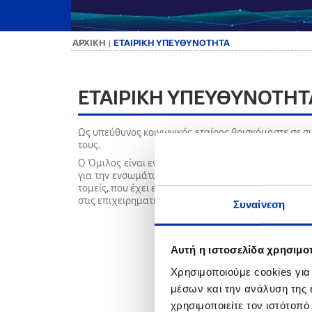
ΑΡΧΙΚΗ
ΕΤΑΙΡΙΚΗ ΥΠΕΥΘΥΝΟΤΗΤΑ
|
ΕΤΑΙΡΙΚΗ ΥΠΕΥΘΥΝΟΤΗΤ
Ως υπεύθυνος κοινωνικός εταίρος βρισκόμαστε σε σ
τους.
Ο Όμιλος είναι ενεργό μέλος, από το 2005, του
Ελλη
για την ενσωμάτωση των
10 αρχών του Οικουμενι
τομείς, που έχει επιρροή. Αυτή η δημόσια δέσμευση
στις επιχειρηματικές του δράσεις. Υιοθετεί, διαχέει 
Συναίνεση
Αυτή η ιστοσελίδα χρησιμοπ
Χρησιμοποιούμε cookies για
μέσων και την ανάλυση της
χρησιμοποιείτε τον ιστότοπ