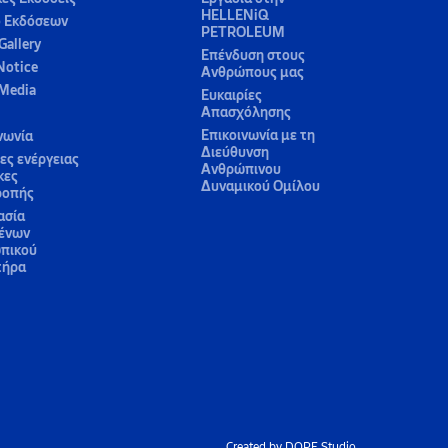
HELLENiQ
ο Εκδόσεων
PETROLEUM
Gallery
Επένδυση στους
Notice
Ανθρώπους μας
 Media
Ευκαιρίες
Απασχόλησης
Επικοινωνία με τη
νωνία
Διεύθυνση
ς ενέργειας
Ανθρώπινου
κες
Δυναμικού Ομίλου
ροπής
ασία
ένων
πικού
τήρα
Created by DOPE Studio