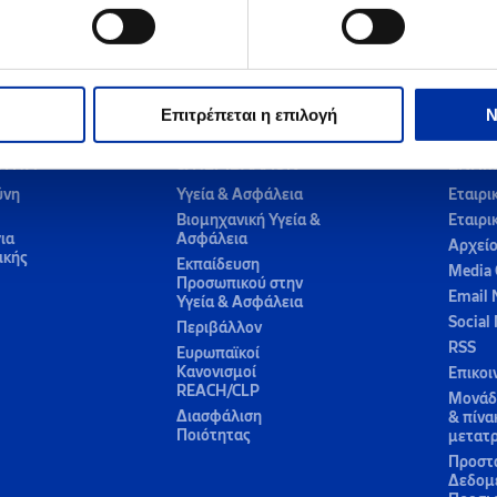
Επιτρέπεται η επιλογή
Ν
ΥΓΕΙΑ, ΑΣΦΑΛΕΙΑ
ΚΕΝΤ
ΤΗΤΑ
& ΠΕΡΙΒΑΛΛΟΝ
ΕΝΗΜ
ύνη
Υγεία & Ασφάλεια
Εταιρι
Βιομηχανική Υγεία &
Εταιρι
ια
Ασφάλεια
Αρχεί
ικής
Εκπαίδευση
Media 
Προσωπικού στην
Email 
Υγεία & Ασφάλεια
Social
Περιβάλλον
RSS
Ευρωπαϊκοί
Κανονισμοί
Επικοι
REACH/CLP
Μονάδε
Διασφάλιση
& πίνα
Ποιότητας
μετατ
Προστ
Δεδομ