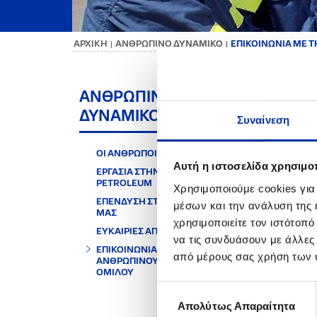
ΑΡΧΙΚΗ
ΑΝΘΡΩΠΙΝΟ ΔΥΝΑΜΙΚΟ
ΕΠΙΚΟΙΝΩΝΙΑ ΜΕ 
|
|
ΕΠ
ΑΝΘΡΩΠΙΝΟ
ΔΥΝΑΜΙΚΟ
ΟΜ
Συναίνεση
ΟΙ ΑΝΘΡΩΠΟΙ ΜΑΣ
Εάν ε
Αυτή η ιστοσελίδα χρησιμοπ
ΕΡΓΑΣΙΑ ΣΤΗΝ HELLENIQ
Αμέσω
PETROLEUM
της π
Χρησιμοποιούμε cookies για
ΕΠΕΝΔΥΣΗ ΣΤΟΥΣ ΑΝΘΡΩΠΟΥΣ
μέσων και την ανάλυση της
Για ε
ΜΑΣ
χρησιμοποιείτε τον ιστότοπ
ΕΥΚΑΙΡΙΕΣ ΑΠΑΣΧΟΛΗΣΗΣ
να τις συνδυάσουν με άλλες
Ενημε
ΕΠΙΚΟΙΝΩΝΙΑ ΜΕ ΤΗ ΔΙΕΥΘΥΝΣΗ
από μέρους σας χρήση των 
ΑΝΘΡΩΠΙΝΟΥ ΔΥΝΑΜΙΚΟΥ
ΟΜΙΛΟΥ
Επιλογή
Απολύτως Απαραίτητα
συγκατάθεσης