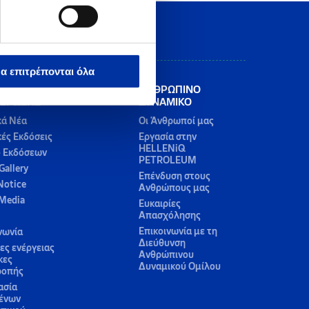
α επιτρέπονται όλα
ΡΟ
ΑΝΘΡΩΠΙΝΟ
ΕΡΩΣΗΣ
ΔΥΝΑΜΙΚΟ
κά Νέα
Οι Άνθρωποί μας
κές Εκδόσεις
Εργασία στην
HELLENiQ
ο Εκδόσεων
PETROLEUM
Gallery
Επένδυση στους
Notice
Ανθρώπους μας
 Media
Ευκαιρίες
Απασχόλησης
Επικοινωνία με τη
νωνία
Διεύθυνση
ς ενέργειας
Ανθρώπινου
κες
Δυναμικού Ομίλου
ροπής
ασία
ένων