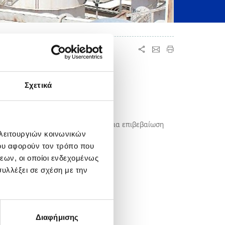
ΙΝΟΥ ΔΥΝΑΜΙΚΟΥ
Σχετικά
ποβάλετε
εδώ
.
ική διεύθυνση που έχετε δώσει – για επιβεβαίωση
 λειτουργιών κοινωνικών
ου αφορούν τον τρόπο που
leniq.gr
εων, οι οποίοι ενδεχομένως
υλλέξει σε σχέση με την
αζομένων
Διαφήμισης