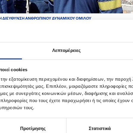
ΤΗ ΔΙΕΥΘΥΝΣΗ ΑΝΘΡΩΠΙΝΟΥ ΔΥΝΑΜΙΚΟΥ ΟΜΙΛΟΥ
ΙΚΟΙΝΩΝΙΑ ΜΕ ΤΗ ΔΙΕΥΘΥΝΣΗ ΑΝΘΡΩΠ
ΙΛΟΥ
Λεπτομέρειες
πιθυμείτε να στείλετε το
βιογραφικό σας σημείωμα
, μπορείτε να το υ
οιεί cookies
ς μετά την αποστολή, θα λάβετε αυτόματη απάντηση - στην ηλεκτρον
αραλαβής του.
 την εξατομίκευση περιεχομένου και διαφημίσεων, την παροχή
 επισκεψιμότητάς μας. Επιπλέον, μοιραζόμαστε πληροφορίες π
πικοινωνία με τη Διεύθυνση Ανθρώπινου Δυναμικού του Ομίλου:
hr@hel
ό μας με συνεργάτες κοινωνικών μέσων, διαφήμισης και αναλύσ
 πληροφορίες που τους έχετε παραχωρήσει ή τις οποίες έχουν σ
ρωθείτε για τους όρους της
Δήλωσης Ιδιωτικότητας Υποψηφίων Εργ
υπηρεσιών τους.
Προτίμησης
Στατιστικά