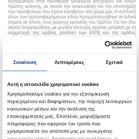
εργαζομένων στην προσφορά τροφίμων, ρουχισμού και ειδών
πρώτης ανάγκης, με σκοπό την ανακούφιση και την υποστήριξη
των προσφύγων, που έχουν καταφύγει στη χώρα μας. Η συλλογή
όλων των προαναφερόμενων ειδών πραγματοποιήθηκε σε ειδικά
σημεία σε όλους τους χώρους εργασίας του Ομίλου. Για τον ίδιο
σκοπό διοργανώθηκε, με μεγάλη επιτυχία, αγώνας μπάσκετ με τη
συμμετοχή της ομάδας μπάσκετ των ΕΛΠΕ και της ομάδας
παλαίμαχων καλαθοσφαιριστών/καλλιτεχνών, όπου αντί
εισιτηρίου, οι παρευρισκόμενοι προσέφεραν τρόφιμα και είδη
πρώτης ανάγκης για την υποστήριξη των κέντρων προσωρινής
φιλοξενίας προσφύγων.
Συναίνεση
Λεπτομέρειες
Σχετικά
Αυτή η ιστοσελίδα χρησιμοποιεί cookies
Χρησιμοποιούμε cookies για την εξατομίκευση
περιεχομένου και διαφημίσεων, την παροχή λειτουργιών
κοινωνικών μέσων και την ανάλυση της
επισκεψιμότητάς μας. Επιπλέον, μοιραζόμαστε
πληροφορίες που αφορούν τον τρόπο που
χρησιμοποιείτε τον ιστότοπό μας με συνεργάτες
κοινωνικών μέσων, διαφήμισης και αναλύσεων, οι