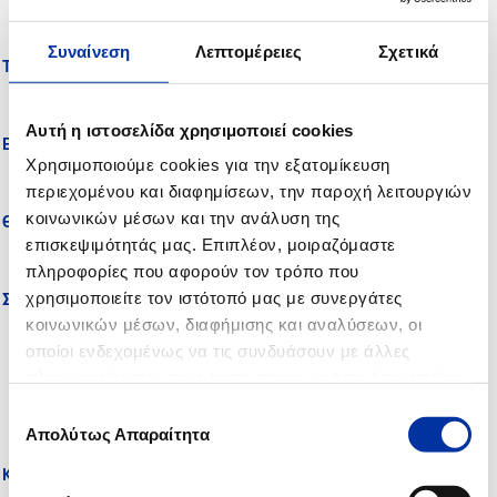
Συναίνεση
Λεπτομέρειες
Σχετικά
ΤΗΛΕΦΩΝΟ:
Αυτή η ιστοσελίδα χρησιμοποιεί cookies
ΕΜΑΙL: *
Χρησιμοποιούμε cookies για την εξατομίκευση
περιεχομένου και διαφημίσεων, την παροχή λειτουργιών
κοινωνικών μέσων και την ανάλυση της
ΘΕΜΑ:
επισκεψιμότητάς μας. Επιπλέον, μοιραζόμαστε
πληροφορίες που αφορούν τον τρόπο που
χρησιμοποιείτε τον ιστότοπό μας με συνεργάτες
ΣΧΟΛΙΑ: *
κοινωνικών μέσων, διαφήμισης και αναλύσεων, οι
οποίοι ενδεχομένως να τις συνδυάσουν με άλλες
πληροφορίες που τους έχετε παραχωρήσει ή τις οποίες
έχουν συλλέξει σε σχέση με την από μέρους σας χρήση
Επιλογή
των υπηρεσιών τους.
Απολύτως Απαραίτητα
συγκατάθεσης
Κωδικός ασφαλείας: *